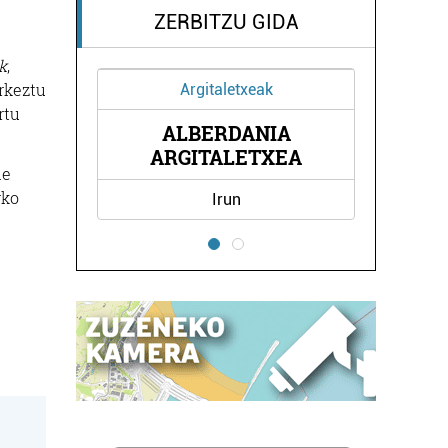
ZERBITZU GIDA
k
,
rkeztu
Argitaletxeak
Ostalaritza
rtu
ALBERDANIA
LEKUONA KANTIN
RGITALETXEA
de
rko
Irun
Errenteria-Orereta