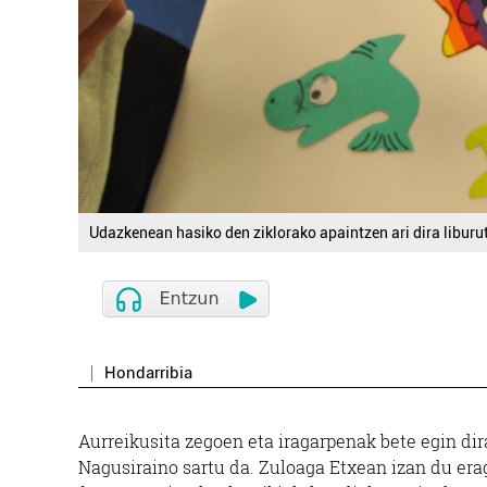
Udazkenean hasiko den ziklorako apaintzen ari dira liburu
Hondarribia
Aurreikusita zegoen eta iragarpenak bete egin dir
Nagusiraino sartu da. Zuloaga Etxean izan du erag