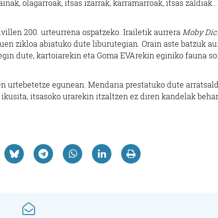
ainak, olagarroak, itsas izarrak, karramarroak, itsas zaldiak…
illen 200. urteurrena ospatzeko. Irailetik aurrera
Moby Dic
uen zikloa abiatuko dute liburutegian. Orain aste batzuk au
Ostalaritza
 egin dute, kartoiarekin eta Goma EVArekin eginiko fauna so
LEKUONA KANTINA
A
en urtebetetze egunean. Mendaria prestatuko dute arratsal
oa ikusita, itsasoko urarekin itzaltzen ez diren kandelak beha
Errenteria-Orereta