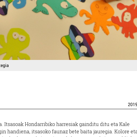
tegia
201
a. Itsasoak Hondarribiko harresiak gainditu ditu eta Kale
in handiena, itsasoko faunaz bete baita jauregia. Kolore et