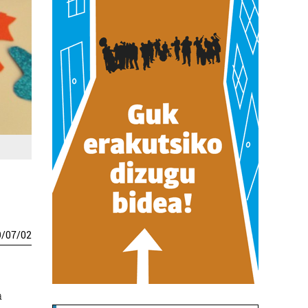
9
/
07
/
02
a