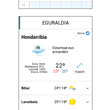
31
1
2
3
4
5
6
EGURALDIA
Iturria:
Hondarribia
Ostarteak euri
arinarekin
22º
Euria:
0mm
Hezetasuna:
81%
Lainoak:
100%
23º
20º
9 km/h
Elurra:
4700m
Bihar
24º
18º
Larunbata
25º
18º