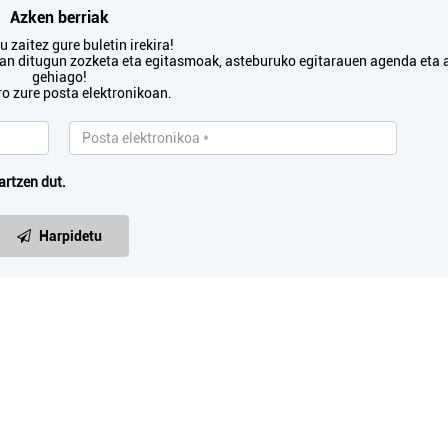
Azken berriak
 zaitez gure buletin irekira!
txan ditugun zozketa eta egitasmoak, asteburuko egitarauen agenda eta 
gehiago!
ro zure posta elektronikoan.
artzen dut.
Harpidetu