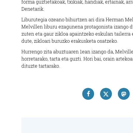
forma guztietakoak, txikiak, handiak, ertainak, arr
Denetarik.
Liburutegia ozeano bihurtzen ari dira Herman Melv
Melvillen liburu ezagunena protagonista izango d
Argitaletxeak
zuten eta gaur zikloa apaintzeko eskulan tailerra
ALBERDANIA
dute, zikloari buruzko erakusketa osatzeko.
ARGITALETXEA
Hurrengo zita abuztuaren 1ean izango da, Melvill
horretarako, tarta eta guzti. Hori bai, orain artek
Irun
dituzte tartarako.