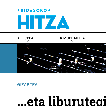
ALBISTEAK
MULTIMEDIA
GIZARTEA
...eta liburute