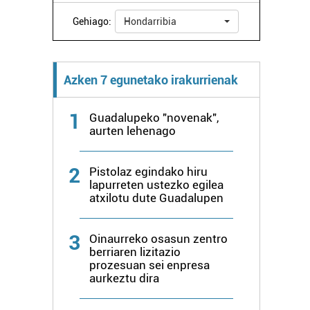
Gehiago:
Hondarribia
Azken 7 egunetako irakurrienak
1
Guadalupeko "novenak",
aurten lehenago
2
Pistolaz egindako hiru
lapurreten ustezko egilea
atxilotu dute Guadalupen
3
Oinaurreko osasun zentro
berriaren lizitazio
prozesuan sei enpresa
aurkeztu dira