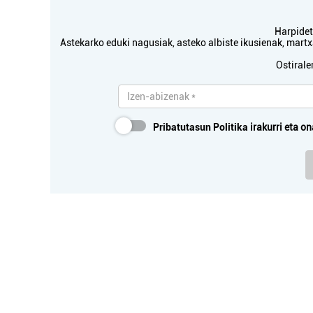
Harpidetu
Astekarko eduki nagusiak, asteko albiste ikusienak, mar
Ostirale
Pribatutasun Politika
irakurri eta on