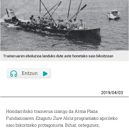
Traineruaren eboluzioa landuko dute aste honetako saio bikoitzean
2019
/
04
/
03
Hondarribiko trainerua izango da Arma Plaza
Fundazioaren
Ezagutu Zure Hiria
programako apirileko
saio bikoitzeko protagonista. Bihar, ostegunez,