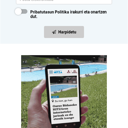
Pribatutasun Politika
irakurri eta onartzen
dut.
Harpidetu