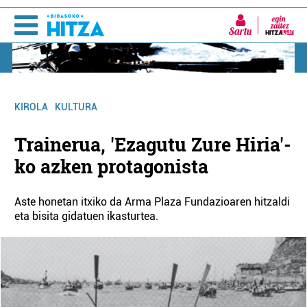
Sartu
KIROLA
KULTURA
Trainerua, 'Ezagutu Zure Hiria'-
ko azken protagonista
Aste honetan itxiko da Arma Plaza Fundazioaren hitzaldi
eta bisita gidatuen ikasturtea.