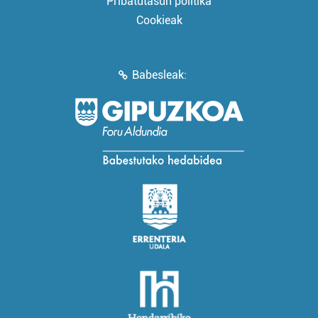
Pribatutasun politika
Cookieak
Babesleak: