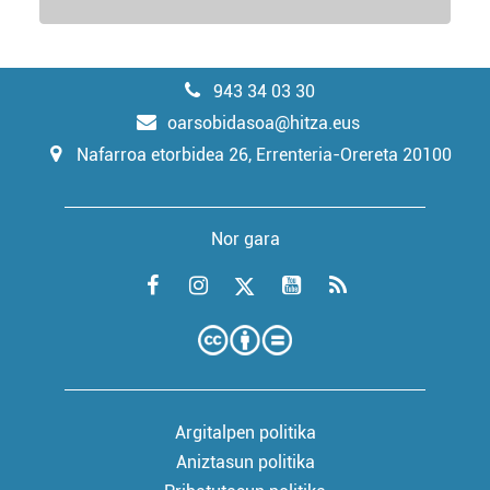
943 34 03 30
oarsobidasoa@hitza.eus
Nafarroa etorbidea 26, Errenteria-Orereta 20100
Nor gara
Argitalpen politika
Aniztasun politika