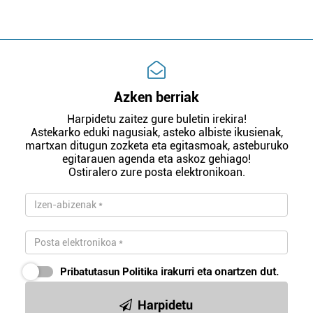
Azken berriak
Harpidetu zaitez gure buletin irekira!
Astekarko eduki nagusiak, asteko albiste ikusienak,
martxan ditugun zozketa eta egitasmoak, asteburuko
egitarauen agenda eta askoz gehiago!
Ostiralero zure posta elektronikoan.
Pribatutasun Politika
irakurri eta onartzen dut.
Harpidetu