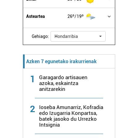
datuen atalean. Edozein unetan alda edo ken dezakezu
zure baimena Cookieen adierazpenean.
Asteartea
26º
19º
Webgune honek cookie propioak eta hirugarrenen cookie-
fitxategiak erabiltzen ditu. Zure esperientzia eta
Gehiago:
Hondarribia
zerbitzuak hobetzeko asmoz, cookie teknologiaz
baliatzen gara. Ohar hau onartuz gero, teknologia hori
erabiltzeko baimen esplizitua ematen diguzu.
Gehiago
Azken 7 egunetako irakurrienak
irakurri
1
Garagardo artisauen
azoka, eskaintza
anitzarekin
2
Ioseba Amunarriz, Kofradia
edo Izugarria Konpartsa,
batek jasoko du Urrezko
Intsignia