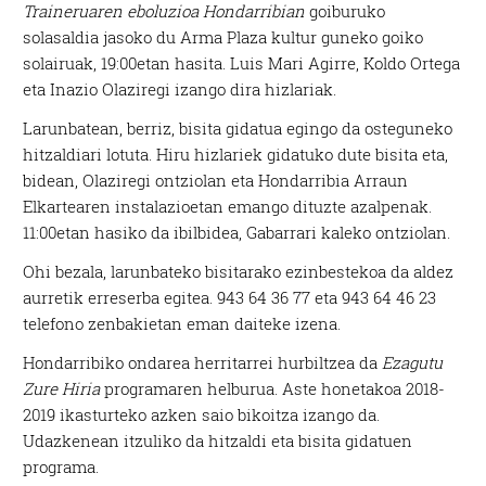
Traineruaren eboluzioa Hondarribian
goiburuko
solasaldia jasoko du Arma Plaza kultur guneko goiko
solairuak, 19:00etan hasita. Luis Mari Agirre, Koldo Ortega
eta Inazio Olaziregi izango dira hizlariak.
Larunbatean, berriz, bisita gidatua egingo da osteguneko
hitzaldiari lotuta. Hiru hizlariek gidatuko dute bisita eta,
bidean, Olaziregi ontziolan eta Hondarribia Arraun
Elkartearen instalazioetan emango dituzte azalpenak.
11:00etan hasiko da ibilbidea, Gabarrari kaleko ontziolan.
Ohi bezala, larunbateko bisitarako ezinbestekoa da aldez
aurretik erreserba egitea. 943 64 36 77 eta 943 64 46 23
telefono zenbakietan eman daiteke izena.
Hondarribiko ondarea herritarrei hurbiltzea da
Ezagutu
Zure Hiria
programaren helburua. Aste honetakoa 2018-
2019 ikasturteko azken saio bikoitza izango da.
Udazkenean itzuliko da hitzaldi eta bisita gidatuen
programa.