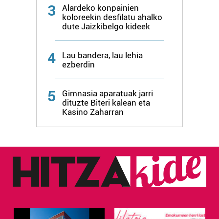
3
Alardeko konpainien
koloreekin desfilatu ahalko
dute Jaizkibelgo kideek
4
Lau bandera, lau lehia
ezberdin
5
Gimnasia aparatuak jarri
dituzte Biteri kalean eta
Kasino Zaharran