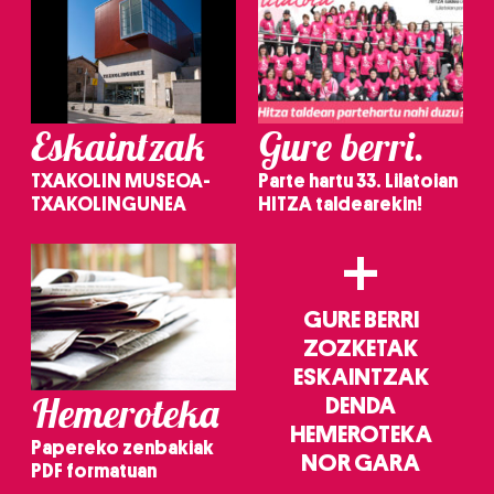
Eskaintzak
Gure berri.
TXAKOLIN MUSEOA-
Parte hartu 33. Lilatoian
TXAKOLINGUNEA
HITZA taldearekin!
+
GURE BERRI
ZOZKETAK
ESKAINTZAK
Hemeroteka
DENDA
HEMEROTEKA
Papereko zenbakiak
NOR GARA
PDF formatuan