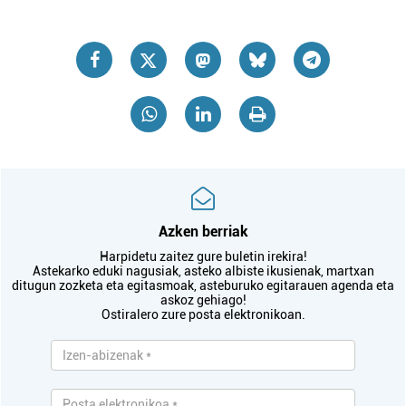
Azken berriak
Harpidetu zaitez gure buletin irekira!
Astekarko eduki nagusiak, asteko albiste ikusienak, martxan
ditugun zozketa eta egitasmoak, asteburuko egitarauen agenda eta
askoz gehiago!
Ostiralero zure posta elektronikoan.