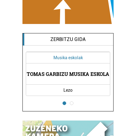
ZERBITZU GIDA
Musika eskolak
Arropa dendak
ARBIZU MUSIKA ESKOLA
KALIMA ARROPA DEND
Lezo
Errenteria-Orereta