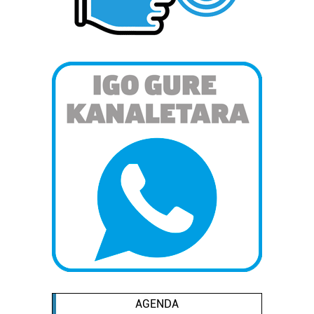
Lortu zure datu pertsonalak prozesatzeko moduari
buruzko informazio gehiago eta ezarri zure lehentasunak
datuen atalean. Edozein unetan alda edo ken dezakezu
zure baimena Cookieen adierazpenean.
Webgune honek cookie propioak eta hirugarrenen cookie-
fitxategiak erabiltzen ditu. Zure esperientzia eta
zerbitzuak hobetzeko asmoz, cookie teknologiaz
baliatzen gara. Ohar hau onartuz gero, teknologia hori
erabiltzeko baimen esplizitua ematen diguzu.
Gehiago
irakurri
AGENDA