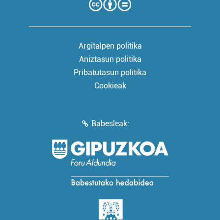
Argitalpen politika
Aniztasun politika
Pribatutasun politika
Cookieak
Babesleak: