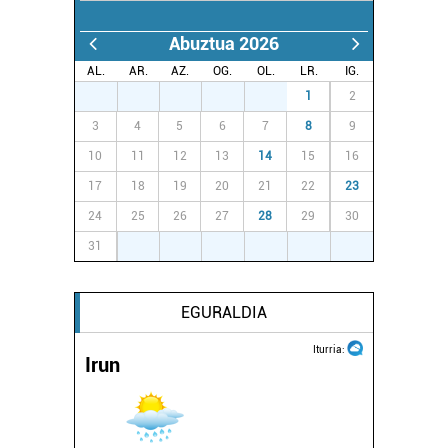
Abuztua 2026
AL.
AR.
AZ.
OG.
OL.
LR.
IG.
27
28
29
30
31
1
2
3
4
5
6
7
8
9
10
11
12
13
14
15
16
17
18
19
20
21
22
23
24
25
26
27
28
29
30
31
1
2
3
4
5
6
EGURALDIA
Iturria:
Irun