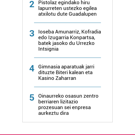
2
Pistolaz egindako hiru
lapurreten ustezko egilea
atxilotu dute Guadalupen
3
Ioseba Amunarriz, Kofradia
edo Izugarria Konpartsa,
batek jasoko du Urrezko
Intsignia
4
Gimnasia aparatuak jarri
dituzte Biteri kalean eta
Kasino Zaharran
5
Oinaurreko osasun zentro
berriaren lizitazio
prozesuan sei enpresa
aurkeztu dira