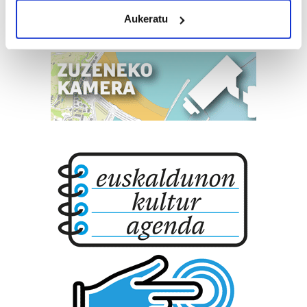
meters
Aukeratu
Identify your device by actively scanning it for
specific characteristics (fingerprinting)
Find out more about how your personal data is processed
and set your preferences in the
details section
.
Guk eta gure bazkideek zure datu pertsonalak
prozesatzen ditugu, zure IP zenbakia, besteak beste,
teknologia erabiliz, cookieak adibidez, iragarki eta eduki
pertsonalizatuak eskaintzeko, iragarkiak eta edukia
neurtzeko, jendeari buruzko informazioa biltzeko eta
produktuak garatzeko. Zure datuak nork eta zertarako
erabiltzen dituen hauta dezakezu.
Bazkide batzuek ez dizute baimenik eskatzen, eta beren
interes komertzial legitimoetan babesten dira. Ikusi gure
bazkideen zerrenda, beren ustez zein helburutarako
duten interes legitimoa eta horren aurka nola egin
dezakezun ikusteko.