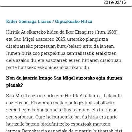
2019
/
02
/
16
Eider Goenaga Lizaso / Gipuzkoako Hitza
Hiritik At elkarteko kidea da Iker Eizagirre (Irun, 1988),
eta San Migel auzoaren 2025. urterako plangintza
diseinatzeko prozesuan buru-belarri aritu da lanean.
Irunen hiria oso perspektiba zentralistatik eraikitzen
dela azaldu du, eta auzotarrek euren hiriaren diseinuan
parte hartzeko eskubidea aldarrikatu du.
Non du jatorria Irungo San Migel auzorako egin duzuen
planak?
San Migel auzoan sortu zen Hiritik At elkartea, Lakaxita
gaztetxean. Ekonomia mailan autogestioa zabaltzeko
zerbait egin behar genuela ikusi genuen, eta hori izan
zen sorburua. Gure helburuetako bat da hiria era parte
hartzaile batean birdefinitzeko espazioak martxan
jartzea. Demokrazia espaziala da oinarria: hiritarrak bizi