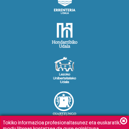
Tokiko informazioa profesionaltasunez eta euskaratik,
modu librean kontatzea da gure eginkizuna.