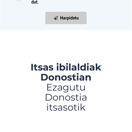
dut.
Harpidetu