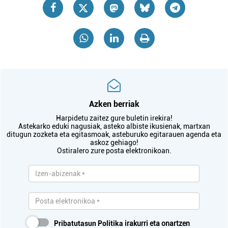
Azken berriak
Harpidetu zaitez gure buletin irekira!
Astekarko eduki nagusiak, asteko albiste ikusienak, martxan
ditugun zozketa eta egitasmoak, asteburuko egitarauen agenda eta
askoz gehiago!
Ostiralero zure posta elektronikoan.
Pribatutasun Politika
irakurri eta onartzen