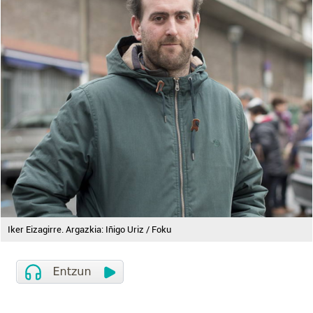
Iker Eizagirre. Argazkia: Iñigo Uriz / Foku