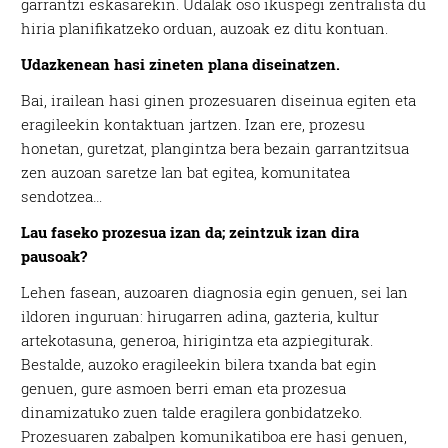
garrantzi eskasarekin. Udalak oso ikuspegi zentralista du
hiria planifikatzeko orduan, auzoak ez ditu kontuan.
Udazkenean hasi zineten plana diseinatzen.
Bai, irailean hasi ginen prozesuaren diseinua egiten eta
eragileekin kontaktuan jartzen. Izan ere, prozesu
honetan, guretzat, plangintza bera bezain garrantzitsua
zen auzoan saretze lan bat egitea, komunitatea
sendotzea…
Lau faseko prozesua izan da; zeintzuk izan dira
pausoak?
Lehen fasean, auzoaren diagnosia egin genuen, sei lan
ildoren inguruan: hirugarren adina, gazteria, kultur
artekotasuna, generoa, hirigintza eta azpiegiturak.
Bestalde, auzoko eragileekin bilera txanda bat egin
genuen, gure asmoen berri eman eta prozesua
dinamizatuko zuen talde eragilera gonbidatzeko.
Prozesuaren zabalpen komunikatiboa ere hasi genuen,