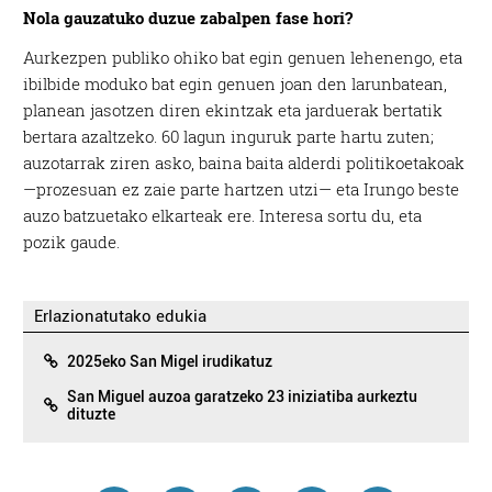
Nola gauzatuko duzue zabalpen fase hori?
Aurkezpen publiko ohiko bat egin genuen lehenengo, eta
ibilbide moduko bat egin genuen joan den larunbatean,
planean jasotzen diren ekintzak eta jarduerak bertatik
bertara azaltzeko. 60 lagun inguruk parte hartu zuten;
auzotarrak ziren asko, baina baita alderdi politikoetakoak
—prozesuan ez zaie parte hartzen utzi— eta Irungo beste
auzo batzuetako elkarteak ere. Interesa sortu du, eta
pozik gaude.
Erlazionatutako edukia
2025eko San Migel irudikatuz
San Miguel auzoa garatzeko 23 iniziatiba aurkeztu
dituzte