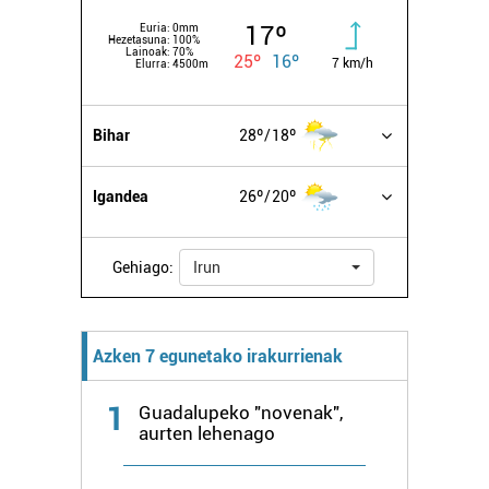
17º
Euria:
0mm
Hezetasuna:
100%
Lainoak:
70%
25º
16º
7 km/h
Elurra:
4500m
Bihar
28º
18º
Igandea
26º
20º
Gehiago:
Irun
Azken 7 egunetako irakurrienak
1
Guadalupeko "novenak",
aurten lehenago