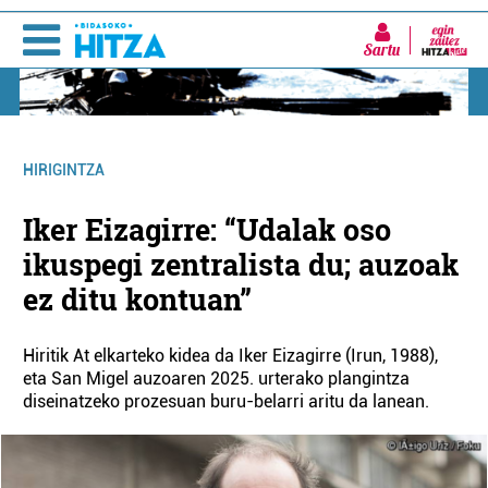
Sartu
HIRIGINTZA
Iker Eizagirre: “Udalak oso
ikuspegi zentralista du; auzoak
ez ditu kontuan”
Hiritik At elkarteko kidea da Iker Eizagirre (Irun, 1988),
eta San Migel auzoaren 2025. urterako plangintza
diseinatzeko prozesuan buru-belarri aritu da lanean.