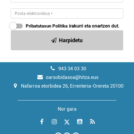
Pribatutasun Politika
irakurri eta onartzen dut.
Harpidetu
943 34 03 30
oarsobidasoa@hitza.eus
Nafarroa etorbidea 26, Errenteria-Orereta 20100
Nor gara