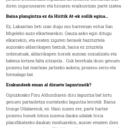
diren ingurunearen eta hiriaren eraikuntzan parte izatea.
Baina plangintza ez da Hiritik At-ek soilik egina…
Ez, Lakaxitan beti izan dugu oso harreman estua San
Migeleko auzo elkartearekin. Gauza asko egin ditugu
elkarrekin, eta esaten ziguten beraiek bazituztela
auzorako aldarrikapen batzuk, baina ez zituztela
ordenatuak, aldarrikapen horiek auzoan sozializatu eta
babesa lortzea falta zitzaiela… Guk berehala ikusi genuen
prozesu bat martxan jartzeko aukera, prozesu serio eta
formalago bat.
Erakundeek eman al dizuete laguntzarik?
Gipuzkoako Foru Aldundiaren diru laguntza bat lortu
genuen partaidetza sustatzeko laguntza lerrotik. Baina
Irungo Udalarenik, ez. Hain zuzen ere, parte hartze
prozesu honek lotura zuzena dauka udalak hiria
planifikatzeko daukan moduarekin, auzoei ematen dien