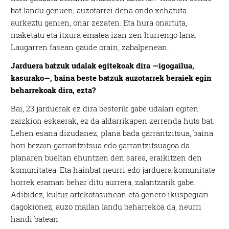
bat landu genuen; auzotarrei dena ondo xehatuta
aurkeztu genien, onar zezaten. Eta hura onartuta,
maketatu eta itxura ematea izan zen hurrengo lana.
Laugarren fasean gaude orain, zabalpenean.
Jarduera batzuk udalak egitekoak dira —igogailua,
kasurako—, baina beste batzuk auzotarrek beraiek egin
beharrekoak dira, ezta?
Bai, 23 jarduerak ez dira besterik gabe udalari egiten
zaizkion eskaerak, ez da aldarrikapen zerrenda huts bat.
Lehen esana dizudanez, plana bada garrantzitsua, baina
hori bezain garrantzitsua edo garrantzitsuagoa da
planaren bueltan ehuntzen den sarea, eraikitzen den
komunitatea. Eta hainbat neurri edo jarduera komunitate
horrek eraman behar ditu aurrera, zalantzarik gabe.
Adibidez, kultur artekotasunean eta genero ikuspegiari
dagokionez, auzo mailan landu beharrekoa da, neurri
handi batean.