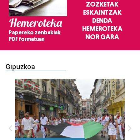
ZOZKETAK
ESKAINTZAK
Hemeroteka
DENDA
HEMEROTEKA
Papereko zenbakiak
NOR GARA
PDF formatuan
Gipuzkoa