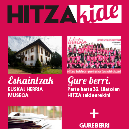
Eskaintzak
Gure berri.
EUSKAL HERRIA
Parte hartu 33. Lilatoian
MUSEOA
HITZA taldearekin!
+
GURE BERRI