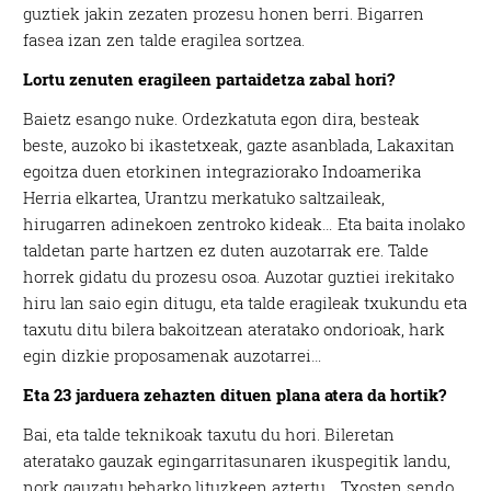
guztiek jakin zezaten prozesu honen berri. Bigarren
fasea izan zen talde eragilea sortzea.
Lortu zenuten eragileen partaidetza zabal hori?
Baietz esango nuke. Ordezkatuta egon dira, besteak
beste, auzoko bi ikastetxeak, gazte asanblada, Lakaxitan
egoitza duen etorkinen integraziorako Indoamerika
Herria elkartea, Urantzu merkatuko saltzaileak,
hirugarren adinekoen zentroko kideak… Eta baita inolako
taldetan parte hartzen ez duten auzotarrak ere. Talde
horrek gidatu du prozesu osoa. Auzotar guztiei irekitako
hiru lan saio egin ditugu, eta talde eragileak txukundu eta
taxutu ditu bilera bakoitzean ateratako ondorioak, hark
egin dizkie proposamenak auzotarrei…
Eta 23 jarduera zehazten dituen plana atera da hortik?
Bai, eta talde teknikoak taxutu du hori. Bileretan
ateratako gauzak egingarritasunaren ikuspegitik landu,
nork gauzatu beharko lituzkeen aztertu… Txosten sendo