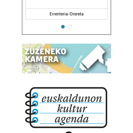
Errenteria-Orereta