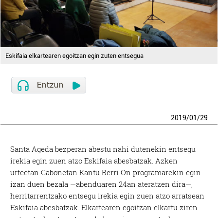
Eskifaia elkartearen egoitzan egin zuten entsegua
2019
/
01
/
29
Santa Ageda bezperan abestu nahi dutenekin entsegu
irekia egin zuen atzo Eskifaia abesbatzak. Azken
urteetan Gabonetan Kantu Berri On programarekin egin
izan duen bezala —abenduaren 24an ateratzen dira—,
herritarrentzako entsegu irekia egin zuen atzo arratsean
Eskifaia abesbatzak. Elkartearen egoitzan elkartu ziren