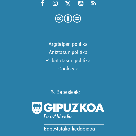
Argitalpen politika
Aniztasun politika
Pribatutasun politika
Cookieak
Babesleak: