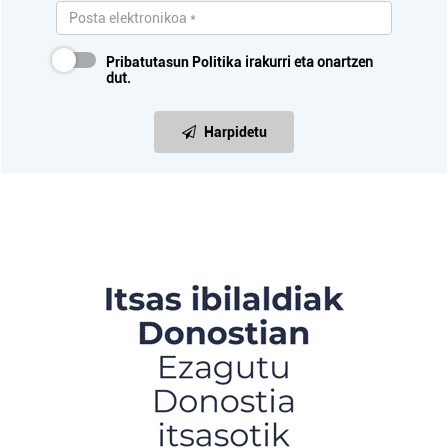
Pribatutasun Politika
irakurri eta onartzen
dut.
Harpidetu