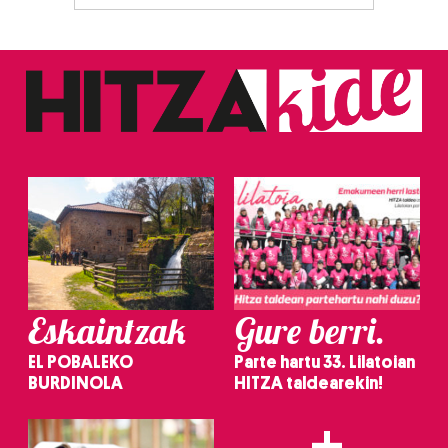
Eskaintzak
Gure berri.
EL POBALEKO
Parte hartu 33. Lilatoian
BURDINOLA
HITZA taldearekin!
+