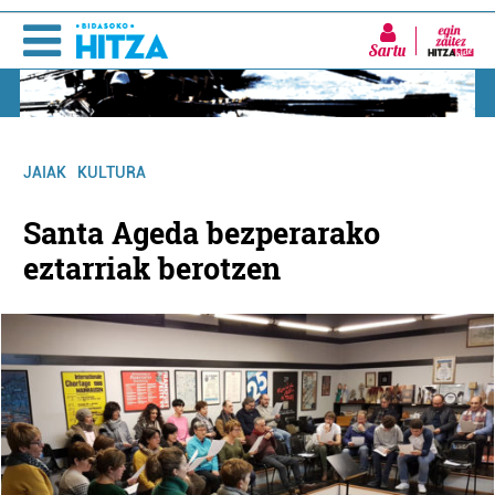
Sartu
JAIAK
KULTURA
Santa Ageda bezperarako
eztarriak berotzen