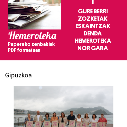
GURE BERRI
ZOZKETAK
ESKAINTZAK
Hemeroteka
DENDA
HEMEROTEKA
Papereko zenbakiak
NOR GARA
PDF formatuan
Gipuzkoa