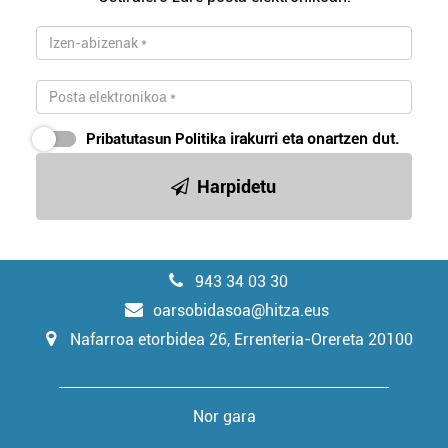
Pribatutasun Politika
irakurri eta onartzen dut.
Harpidetu
943 34 03 30
oarsobidasoa@hitza.eus
Nafarroa etorbidea 26, Errenteria-Orereta 20100
Nor gara