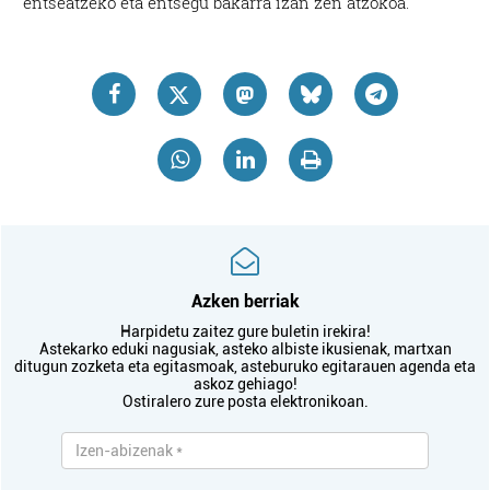
entseatzeko eta entsegu bakarra izan zen atzokoa.
Azken berriak
Harpidetu zaitez gure buletin irekira!
Astekarko eduki nagusiak, asteko albiste ikusienak, martxan
ditugun zozketa eta egitasmoak, asteburuko egitarauen agenda eta
askoz gehiago!
Ostiralero zure posta elektronikoan.