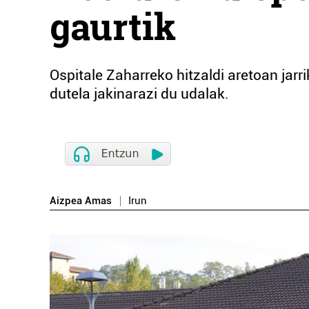
gaurtik
Ospitale Zaharreko hitzaldi aretoan jarr
dutela jakinarazi du udalak.
Aizpea Amas
Irun