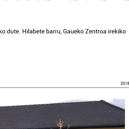
iko dute. Hilabete barru, Gaueko Zentroa irekiko
201