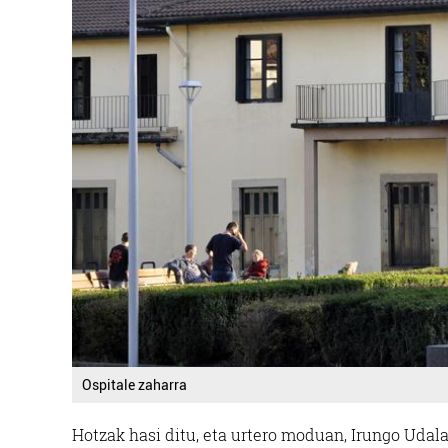
Ospitale zaharra
Hotzak hasi ditu, eta urtero moduan, Irungo Udal