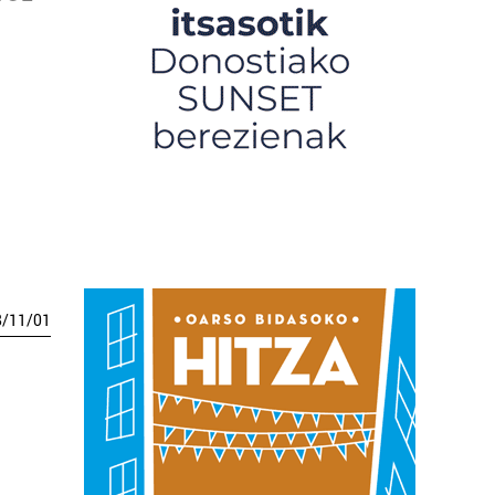
8
/
11
/
01