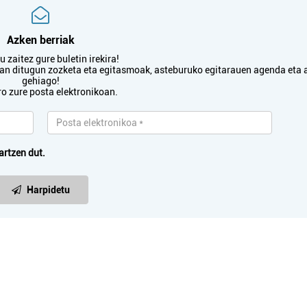
Azken berriak
 zaitez gure buletin irekira!
txan ditugun zozketa eta egitasmoak, asteburuko egitarauen agenda eta 
gehiago!
ro zure posta elektronikoan.
artzen dut.
Harpidetu