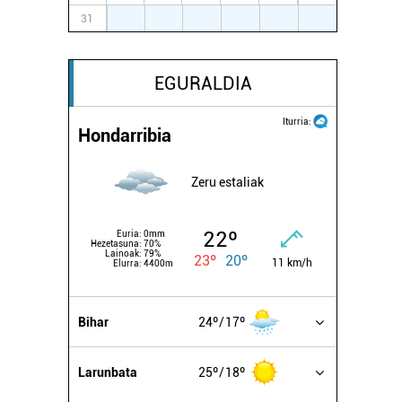
31
1
2
3
4
5
6
EGURALDIA
Iturria:
Hondarribia
Zeru estaliak
22º
Euria:
0mm
Hezetasuna:
70%
Lainoak:
79%
23º
20º
11 km/h
Elurra:
4400m
Bihar
24º
17º
Larunbata
25º
18º