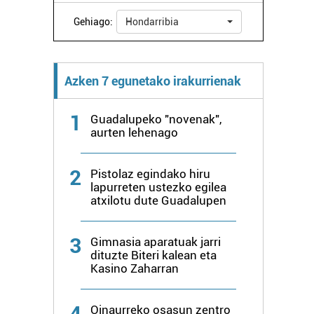
Gehiago:
Hondarribia
Azken 7 egunetako irakurrienak
1
Guadalupeko "novenak",
aurten lehenago
2
Pistolaz egindako hiru
lapurreten ustezko egilea
atxilotu dute Guadalupen
3
Gimnasia aparatuak jarri
dituzte Biteri kalean eta
Kasino Zaharran
4
Oinaurreko osasun zentro