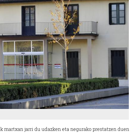
ak martxan jarri du udazken eta negurako prestatzen duen