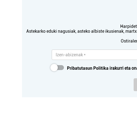
Harpidetu
Astekarko eduki nagusiak, asteko albiste ikusienak, mar
Ostirale
Pribatutasun Politika
irakurri eta on