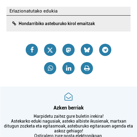
Erlazionatutako edukia
Hondarribiko asteburuko kirol emaitzak
Azken berriak
Harpidetu zaitez gure buletin irekira!
Astekarko eduki nagusiak, asteko albiste ikusienak, martxan
ditugun zozketa eta egitasmoak, asteburuko egitarauen agenda eta
askoz gehiago!
Ostiralero zure posta elektronikoan.