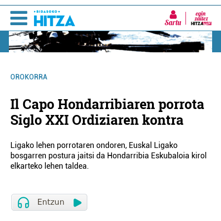
Sartu
OROKORRA
Il Capo Hondarribiaren porrota
Siglo XXI Ordiziaren kontra
Ligako lehen porrotaren ondoren, Euskal Ligako
bosgarren postura jaitsi da Hondarribia Eskubaloia kirol
elkarteko lehen taldea.