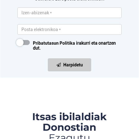
Pribatutasun Politika
irakurri eta onartzen
dut.
Harpidetu