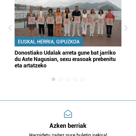
EUSKAL HERRIA, GIPUZKOA
Donostiako Udalak arreta gune bat jarriko
Ur
du Aste Nagusian, sexu erasoak prebenitu
es
eta artatzeko
lu
Azken berriak
Harpidetu zaitez gure buletin irekira!