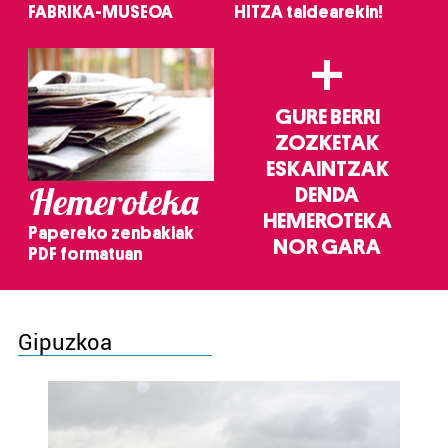
FABRIKA-MUSEOA
HITZA taldearekin!
+
GURE BERRI
ZOZKETAK
ESKAINTZAK
Hemeroteka
DENDA
HEMEROTEKA
Papereko zenbakiak
NOR GARA
PDF formatuan
Gipuzkoa