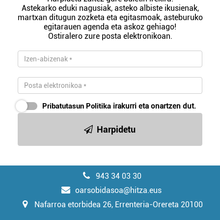
Astekarko eduki nagusiak, asteko albiste ikusienak,
martxan ditugun zozketa eta egitasmoak, asteburuko
egitarauen agenda eta askoz gehiago!
Ostiralero zure posta elektronikoan.
Pribatutasun Politika
irakurri eta onartzen dut.
Harpidetu
943 34 03 30
oarsobidasoa@hitza.eus
Nafarroa etorbidea 26, Errenteria-Orereta 20100