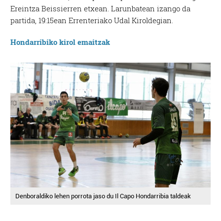
Ereintza Beissierren etxean. Larunbatean izango da
partida, 19:15ean Errenteriako Udal Kiroldegian.
Hondarribiko kirol emaitzak
Denboraldiko lehen porrota jaso du Il Capo Hondarribia taldeak