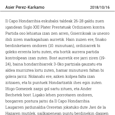
Asier Perez-Karkamo
2018
/
10
/
16
Il Capo Hondarribia eskubaloi taldeak 26-28 galdu zuen
igandean Siglo XXI Plater Prestatuak Ordiziaren kontra.
Partida oso lehiatua izan zen arren, Goierrikoak ia uneoro
ibili ziren markagailuan aurretik. Hain zuzen ere, 5nako
berdinketaren ondoren (10. minutuan), ordiziarrek bi
goleko errenta lortu zuten, eta hortik aurrera partida
kontrolpean izan zuten. Bost aurretik ere jarri ziren (19-
24), baina hondarribiarrek 3-0ko partziala gauzatu eta
aldea murriztea lortu zuten, hamar minuturen faltan bi
golera jarriz. Nolanahi ere, azken kolpea falta izan
zitzaien, eta bi puntuek Hondartzatik ihes egin zuten.
Iñigo Gomezek zazpi gol sartu zituen, eta Ander
Bechetek bost. Ligako lehen porrotaren ondoren,
bosgarren postura jaitsi da Il Capo Hondarribia.
Laugarren jardunaldia Oreretan jokatuko dute Javi de la
Hazaren mutilek, sailkapenean puntu berdinekin dagoen