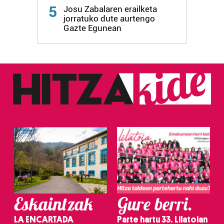
5
Josu Zabalaren erailketa
jorratuko dute aurtengo
Gazte Egunean
Eskaintzak
Gure berri.
LA ENCARTADA
Parte hartu 33. Lilatoian