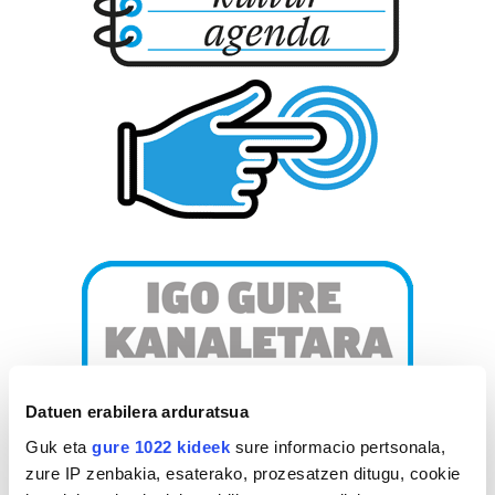
Datuen erabilera arduratsua
Guk eta
gure 1022 kideek
sure informacio pertsonala,
zure IP zenbakia, esaterako, prozesatzen ditugu, cookie