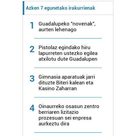
Webgune honek cookie propioak eta hirugarrenen cookie-
Azken 7 egunetako irakurrienak
fitxategiak erabiltzen ditu. Zure esperientzia eta
zerbitzuak hobetzeko asmoz, cookie teknologiaz
1
baliatzen gara. Ohar hau onartuz gero, teknologia hori
Guadalupeko "novenak",
aurten lehenago
erabiltzeko baimen esplizitua ematen diguzu.
Gehiago
irakurri
2
Pistolaz egindako hiru
lapurreten ustezko egilea
atxilotu dute Guadalupen
3
Gimnasia aparatuak jarri
dituzte Biteri kalean eta
Kasino Zaharran
4
Oinaurreko osasun zentro
berriaren lizitazio
prozesuan sei enpresa
aurkeztu dira