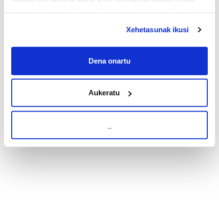
deuseztatzen ahal duzu edozein momentutan, Cookie
deklaraziotik edo Privacy triggerean klikatuz.
Xehetasunak ikusi
If you allow, we would also like to:
Collect information about your geographical
Dena onartu
location which can be accurate to within several
meters
Aukeratu
Identify your device by actively scanning it for
specific characteristics (fingerprinting)
Find out more about how your personal data is processed
_
and set your preferences in the
details section
.
Guk eta gure bazkideek zure datu pertsonalak
prozesatzen ditugu, zure IP zenbakia, besteak beste,
teknologia erabiliz, cookieak adibidez, iragarki eta eduki
pertsonalizatuak eskaintzeko, iragarkiak eta edukia
neurtzeko, jendeari buruzko informazioa biltzeko eta
produktuak garatzeko. Zure datuak nork eta zertarako