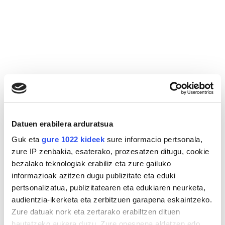
Datuen erabilera arduratsua
Guk eta
gure 1022 kideek
sure informacio pertsonala,
zure IP zenbakia, esaterako, prozesatzen ditugu, cookie
bezalako teknologiak erabiliz eta zure gailuko
informazioak azitzen dugu publizitate eta eduki
pertsonalizatua, publizitatearen eta edukiaren neurketa,
audientzia-ikerketa eta zerbitzuen garapena eskaintzeko.
Zure datuak nork eta zertarako erabiltzen dituen
hautatzeko aukera duzu. Zure onespena aldatzen edo