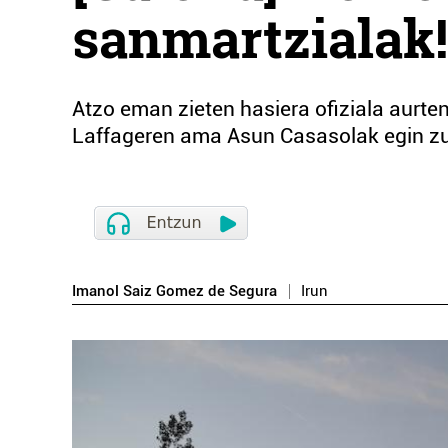
sanmartzialak!
Atzo eman zieten hasiera ofiziala aurte
Laffageren ama Asun Casasolak egin zue
Imanol Saiz Gomez de Segura
Irun