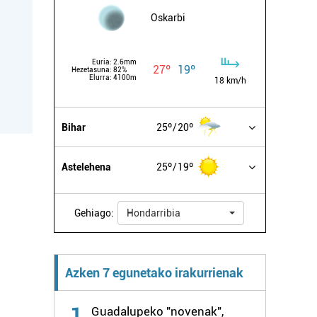
Oskarbi
Euria:
2.6mm
27º
19º
Hezetasuna:
82%
Elurra:
4100m
18 km/h
Bihar
25º
20º
Astelehena
25º
19º
Gehiago:
Hondarribia
Azken 7 egunetako irakurrienak
1
Guadalupeko "novenak",