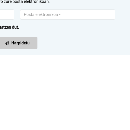
ro zure posta elektronikoan.
artzen dut.
Harpidetu