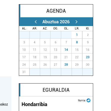
AGENDA
Abuztua 2026
AL.
AR.
AZ.
OG.
OL.
LR.
IG.
27
28
29
30
31
1
2
3
4
5
6
7
8
9
10
11
12
13
14
15
16
17
18
19
20
21
22
23
24
25
26
27
28
29
30
31
1
2
3
4
5
6
EGURALDIA
Iturria:
Hondarribia
askoz