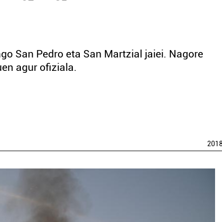
ngo San Pedro eta San Martzial jaiei. Nagore
n agur ofiziala.
201