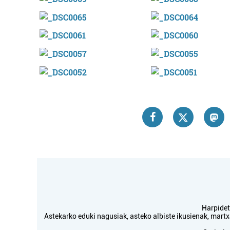
Harpidetu
Astekarko eduki nagusiak, asteko albiste ikusienak, mar