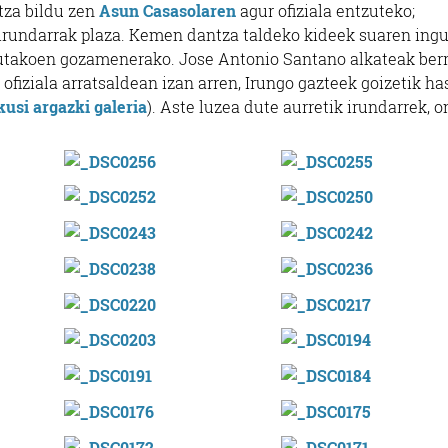
tza bildu zen
Asun Casasolaren
agur ofiziala entzuteko;
 irundarrak plaza. Kemen dantza taldeko kideek suaren ing
tutakoen gozamenerako. Jose Antonio Santano alkateak berr
 ofiziala arratsaldean izan arren, Irungo gazteek goizetik ha
kusi argazki galeria
). Aste luzea dute aurretik irundarrek, 
Ostalaritza
Ikastetxeak
MAITE TABERNA
ELIZALDE HERRI E