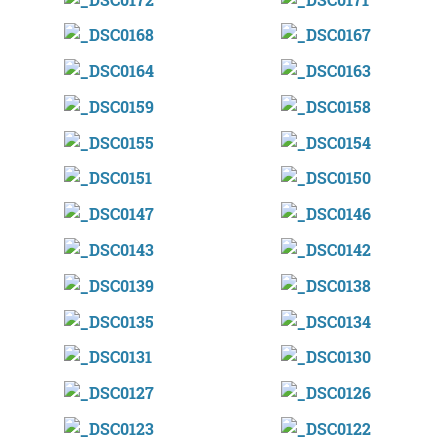
Errenteria-Orereta
Oiartzun