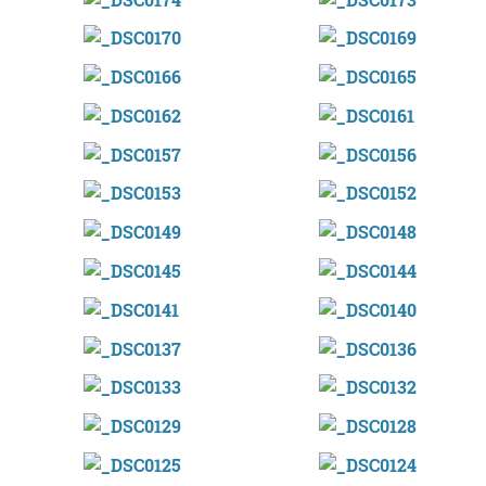
Oiartzun