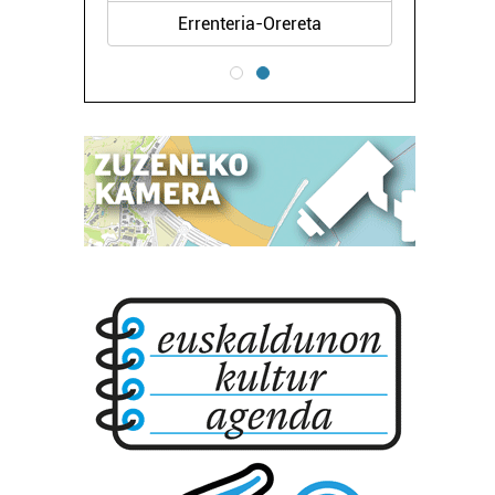
Errenteria-Orereta