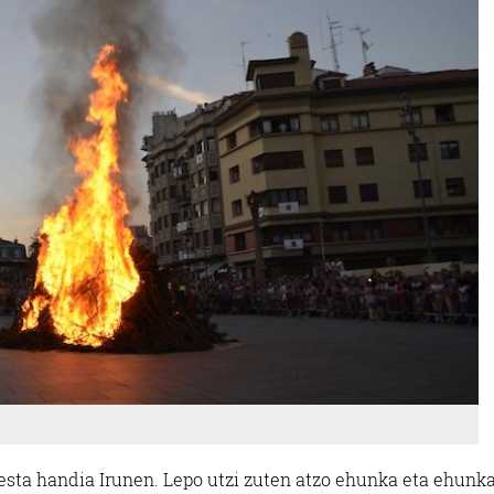
festa handia Irunen. Lepo utzi zuten atzo ehunka eta ehunk