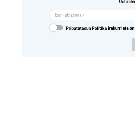
Ostirale
Pribatutasun Politika
irakurri eta on