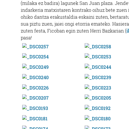
(milaka ez badira) lagunek San Juan plaza. Jende
indarkeria matxistaren kontrako oihuz bete zuen
ohiko dantza erakustaldia eskaini zuten, bertara
sua piztu zuen, jaiei ongi etorria emateko. Hasiera
zuten festa, Ficoban egin zuten Herri Bazkarian (
i
pasa!
Ikastetxeak
ELIZALDE HERRI ESKOLA