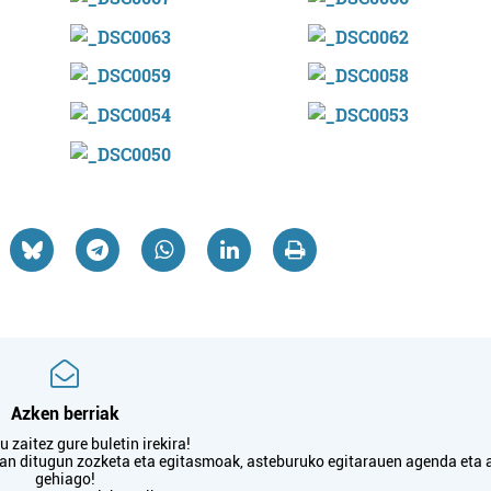
Azken berriak
 zaitez gure buletin irekira!
txan ditugun zozketa eta egitasmoak, asteburuko egitarauen agenda eta 
gehiago!