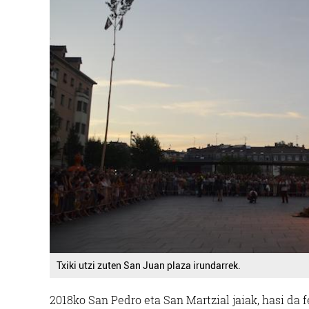
Txiki utzi zuten San Juan plaza irundarrek.
2018ko San Pedro eta San Martzial jaiak, hasi da 