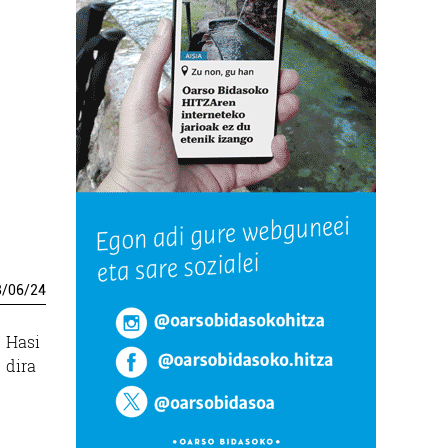
8
/
06
/
24
Hasi
dira