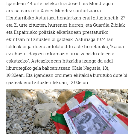
Igandean 44 urte beteko dira Jose Luis Mondragon
arrasatearra eta Xabier Mendez santurtziarra
Hondarribiko Asturiaga hondartzan erail zituztenetik. 27
eta 21 urte zituzten, hurrenez hurren, eta Guardia Zibilak
eta Espainiako poliziak elkarlanean prestaturiko
ekintzan hil zituzten bi gazteak. Asturiaga 1974 lan
taldeak bi jarduera antolatu ditu aste honetarako, “kasua
ez ahaztu, dagoen informazio urria zabaldu eta egia
eskatzeko”. Asteazkenean hitzaldia izango da udal
liburutegiko gela balioanitzean (Kale Nagusia, 10),
19:30ean. Eta igandean oroimen ekitaldia burutuko dute bi
gazteak erail zituzten lekuan, 12:00etan.