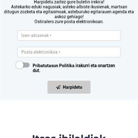
Harpidetu zaitez gure buletin irekira!
Astekarko eduki nagusiak, asteko albiste ikusienak, martxan
ditugun zozketa eta egitasmoak, asteburuko egitarauen agenda eta
askoz gehiago!
Ostiralero zure posta elektronikoan.
Pribatutasun Politika
irakurri eta onartzen
dut.
Harpidetu