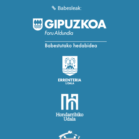
Babesleak: