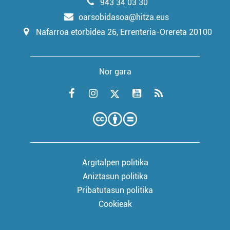
943 34 03 30
oarsobidasoa@hitza.eus
Nafarroa etorbidea 26, Errenteria-Orereta 20100
Nor gara
Argitalpen politika
Aniztasun politika
Pribatutasun politika
Cookieak