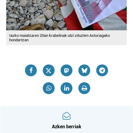
Iazko maiatzaren 20an krabelinak utzi zituzten Asturiagako
hondartzan
Azken berriak