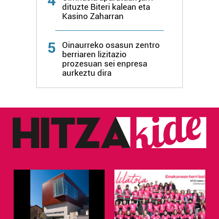
4
dituzte Biteri kalean eta
Kasino Zaharran
5
Oinaurreko osasun zentro
berriaren lizitazio
prozesuan sei enpresa
aurkeztu dira