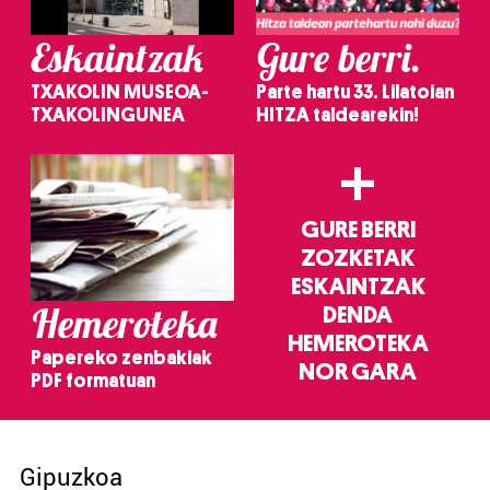
Eskaintzak
Gure berri.
TXAKOLIN MUSEOA-
Parte hartu 33. Lilatoian
TXAKOLINGUNEA
HITZA taldearekin!
+
GURE BERRI
ZOZKETAK
ESKAINTZAK
Hemeroteka
DENDA
HEMEROTEKA
Papereko zenbakiak
NOR GARA
PDF formatuan
Gipuzkoa