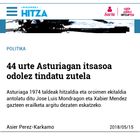
Sartu
POLITIKA
44 urte Asturiagan itsasoa
odolez tindatu zutela
Asturiaga 1974 taldeak hitzaldia eta oroimen ekitaldia
antolatu ditu Jose Luis Mondragon eta Xabier Mendez
gazteen erailketa argitu dezaten eskatzeko.
Asier Perez-Karkamo
2018
/
05
/
15