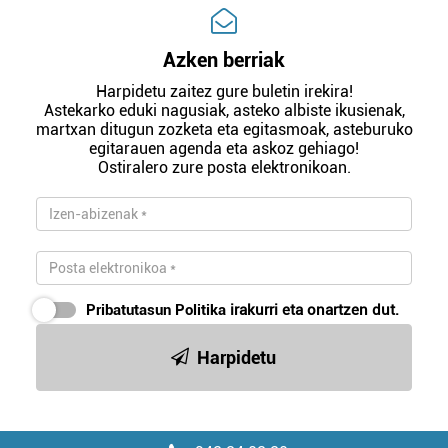
Azken berriak
Harpidetu zaitez gure buletin irekira!
Astekarko eduki nagusiak, asteko albiste ikusienak,
martxan ditugun zozketa eta egitasmoak, asteburuko
egitarauen agenda eta askoz gehiago!
Ostiralero zure posta elektronikoan.
Pribatutasun Politika
irakurri eta onartzen dut.
Harpidetu