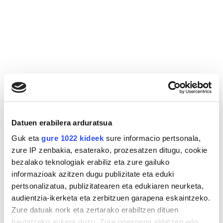
Datuen erabilera arduratsua
Guk eta
gure 1022 kideek
sure informacio pertsonala,
zure IP zenbakia, esaterako, prozesatzen ditugu, cookie
bezalako teknologiak erabiliz eta zure gailuko
informazioak azitzen dugu publizitate eta eduki
pertsonalizatua, publizitatearen eta edukiaren neurketa,
audientzia-ikerketa eta zerbitzuen garapena eskaintzeko.
Zure datuak nork eta zertarako erabiltzen dituen
hautatzeko aukera duzu. Zure onespena aldatzen edo