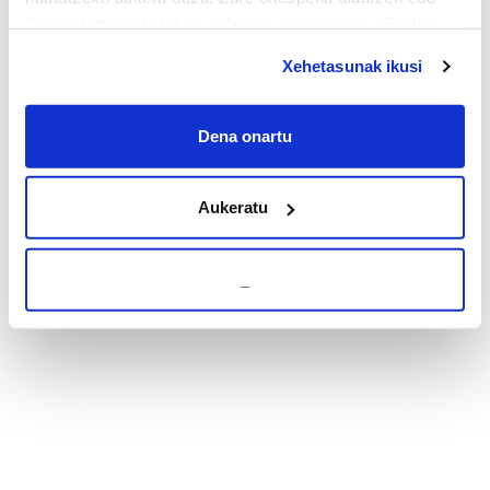
deuseztatzen ahal duzu edozein momentutan, Cookie
deklaraziotik edo Privacy triggerean klikatuz.
Xehetasunak ikusi
If you allow, we would also like to:
Collect information about your geographical
Dena onartu
location which can be accurate to within several
meters
Aukeratu
Identify your device by actively scanning it for
specific characteristics (fingerprinting)
Find out more about how your personal data is processed
_
and set your preferences in the
details section
.
Guk eta gure bazkideek zure datu pertsonalak
prozesatzen ditugu, zure IP zenbakia, besteak beste,
teknologia erabiliz, cookieak adibidez, iragarki eta eduki
pertsonalizatuak eskaintzeko, iragarkiak eta edukia
neurtzeko, jendeari buruzko informazioa biltzeko eta
produktuak garatzeko. Zure datuak nork eta zertarako