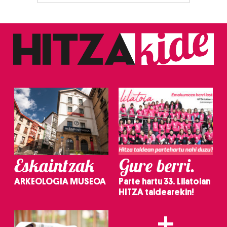
Eskaintzak
Gure berri.
ARKEOLOGIA MUSEOA
Parte hartu 33. Lilatoian
HITZA taldearekin!
+