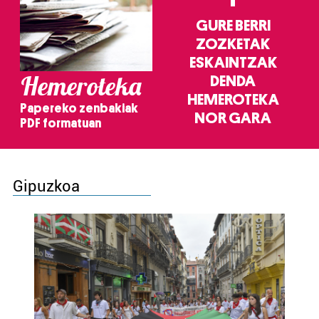
GURE BERRI
ZOZKETAK
ESKAINTZAK
Hemeroteka
DENDA
HEMEROTEKA
Papereko zenbakiak
NOR GARA
PDF formatuan
Gipuzkoa