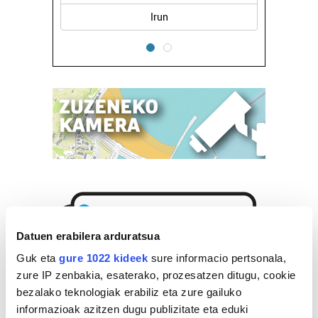
Oiartzun
Datuen erabilera arduratsua
Guk eta
gure 1022 kideek
sure informacio pertsonala,
zure IP zenbakia, esaterako, prozesatzen ditugu, cookie
bezalako teknologiak erabiliz eta zure gailuko
informazioak azitzen dugu publizitate eta eduki