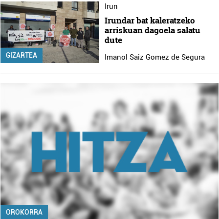
Irun
Irundar bat kaleratzeko
arriskuan dagoela salatu
dute
GIZARTEA
Imanol Saiz Gomez de Segura
OROKORRA