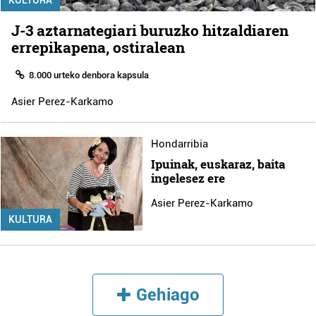
J-3 aztarnategiari buruzko hitzaldiaren
errepikapena, ostiralean
8.000 urteko denbora kapsula
Asier Perez-Karkamo
Hondarribia
Ipuinak, euskaraz, baita
ingelesez ere
Asier Perez-Karkamo
KULTURA
Gehiago