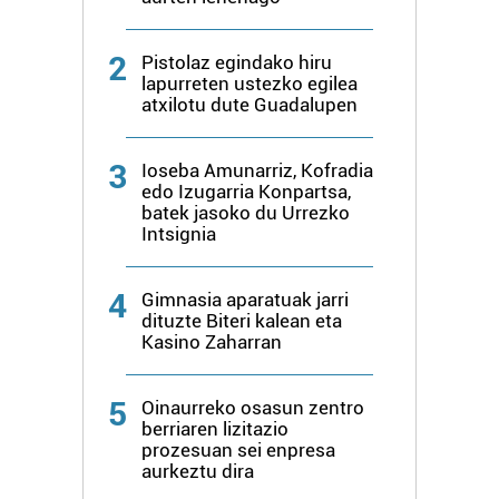
2
Pistolaz egindako hiru
lapurreten ustezko egilea
atxilotu dute Guadalupen
3
Ioseba Amunarriz, Kofradia
edo Izugarria Konpartsa,
batek jasoko du Urrezko
Intsignia
4
Gimnasia aparatuak jarri
dituzte Biteri kalean eta
Kasino Zaharran
5
Oinaurreko osasun zentro
berriaren lizitazio
prozesuan sei enpresa
aurkeztu dira