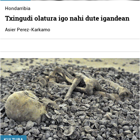
Hondarribia
Txingudi olatura igo nahi dute igandean
Asier Perez-Karkamo
KULTURA