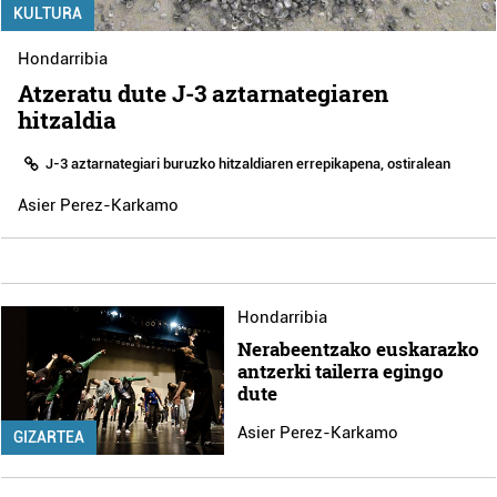
KULTURA
Hondarribia
Atzeratu dute J-3 aztarnategiaren
hitzaldia
J-3 aztarnategiari buruzko hitzaldiaren errepikapena, ostiralean
Asier Perez-Karkamo
Hondarribia
Nerabeentzako euskarazko
antzerki tailerra egingo
dute
Asier Perez-Karkamo
GIZARTEA