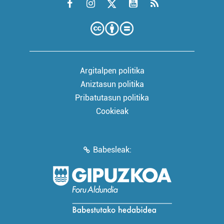
Argitalpen politika
Aniztasun politika
Pribatutasun politika
Cookieak
Babesleak: