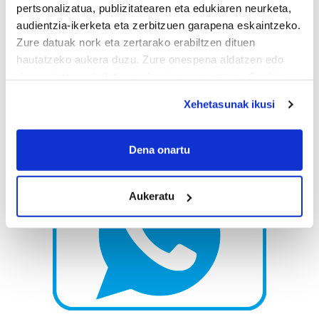
pertsonalizatua, publizitatearen eta edukiaren neurketa,
audientzia-ikerketa eta zerbitzuen garapena eskaintzeko.
Zure datuak nork eta zertarako erabiltzen dituen
hautatzeko aukera duzu. Zure onespena aldatzen edo
deuseztatzen ahal duzu edozein momentutan, Cookie
deklaraziotik edo Privacy triggerean klikatuz.
Xehetasunak ikusi
If you allow, we would also like to:
Collect information about your geographical
Dena onartu
location which can be accurate to within several
meters
Aukeratu
Identify your device by actively scanning it for
specific characteristics (fingerprinting)
Find out more about how your personal data is processed
and set your preferences in the
details section
.
Guk eta gure bazkideek zure datu pertsonalak
prozesatzen ditugu, zure IP zenbakia, besteak beste,