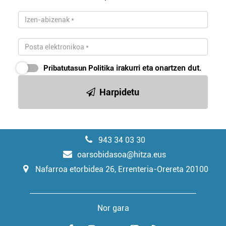
Pribatutasun Politika
irakurri eta onartzen dut.
Harpidetu
943 34 03 30
oarsobidasoa@hitza.eus
Nafarroa etorbidea 26, Errenteria-Orereta 20100
Nor gara