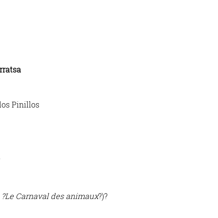
rratsa
los Pinillos
a
 ?Le Carnaval des animaux
?)?