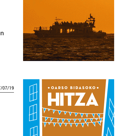
an
7
/
07
/
19