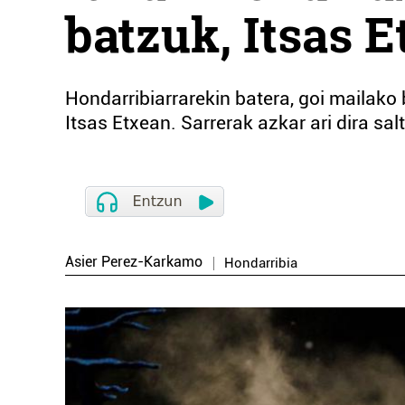
batzuk, Itsas E
Hondarribiarrarekin batera, goi mailako
Itsas Etxean. Sarrerak azkar ari dira sal
Asier Perez-Karkamo
Hondarribia