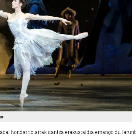
ean
izabal hondarribiarrak dantza erakustaldia emango du larun