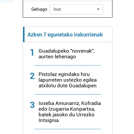
Gehiago:
Irun
Azken 7 egunetako irakurrienak
1
Guadalupeko "novenak",
aurten lehenago
2
Pistolaz egindako hiru
lapurreten ustezko egilea
atxilotu dute Guadalupen
3
Ioseba Amunarriz, Kofradia
edo Izugarria Konpartsa,
batek jasoko du Urrezko
Intsignia