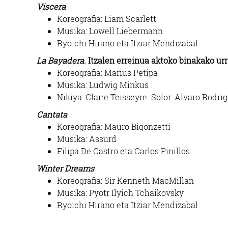
Viscera
Koreografia: Liam Scarlett
Musika: Lowell Liebermann
Ryoichi Hirano eta Itziar Mendizabal
La Bayadera.
Itzalen erreinua aktoko binakako urr
Koreografia: Marius Petipa
Musika: Ludwig Minkus
Nikiya: Claire Teisseyre. Solor: Alvaro Rodri
Cantata
Koreografia: Mauro Bigonzetti
Musika: Assurd
Filipa De Castro eta Carlos Pinillos
Winter Dreams
Koreografia: Sir Kenneth MacMillan
Musika: Pyotr Ilyich Tchaikovsky
Ryoichi Hirano eta Itziar Mendizabal