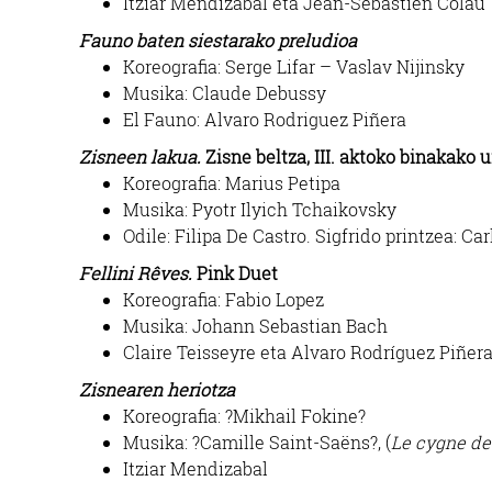
Itziar Mendizabal eta Jean-Sebastien Colau
Fauno baten siestarako preludioa
Koreografia: Serge Lifar – Vaslav Nijinsky
Musika: Claude Debussy
El Fauno: Alvaro Rodriguez Piñera
Zisneen lakua.
Zisne beltza, III. aktoko binakako u
Koreografia: Marius Petipa
Musika: Pyotr Ilyich Tchaikovsky
Odile: Filipa De Castro. Sigfrido printzea: Car
Fellini Rêves.
Pink Duet
Koreografia: Fabio Lopez
Musika: Johann Sebastian Bach
Claire Teisseyre eta Alvaro Rodríguez Piñer
Zisnearen heriotza
Koreografia: ?Mikhail Fokine?
Musika: ?Camille Saint-Saëns?, (
Le cygne de
Itziar Mendizabal