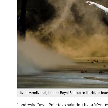
Itziar Mendizabal, London Royal Balletaren ikuskizun bat
Londresko Royal Balleteko bakarlari Itziar Mend