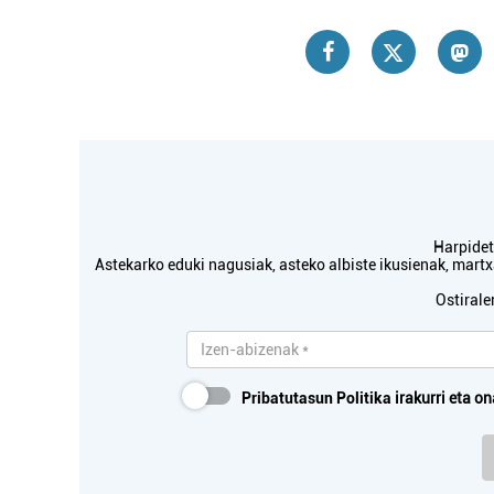
Harpidetu
Astekarko eduki nagusiak, asteko albiste ikusienak, mar
Ostirale
Pribatutasun Politika
irakurri eta on