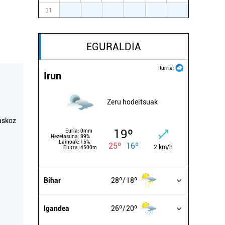
31
1
2
3
4
5
6
EGURALDIA
Iturria:
Irun
Zeru hodeitsuak
askoz
19º
Euria:
0mm
Hezetasuna:
89%
Lainoak:
15%
25º
16º
2 km/h
Elurra:
4500m
Bihar
28º
18º
Igandea
26º
20º