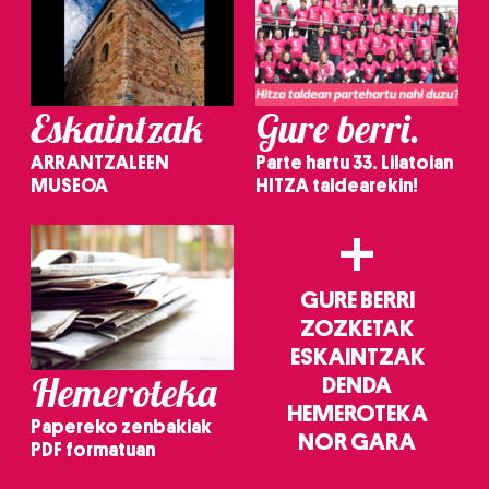
Eskaintzak
Gure berri.
ARRANTZALEEN
Parte hartu 33. Lilatoian
MUSEOA
HITZA taldearekin!
+
GURE BERRI
ZOZKETAK
ESKAINTZAK
Hemeroteka
DENDA
HEMEROTEKA
Papereko zenbakiak
NOR GARA
PDF formatuan