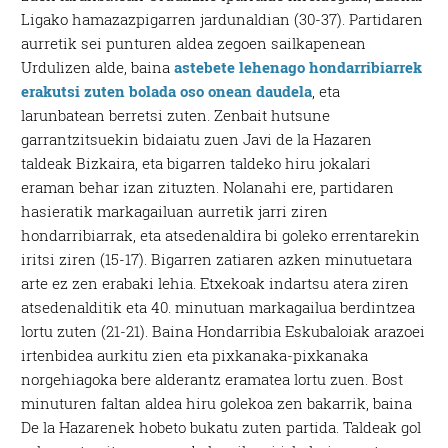
Ligako hamazazpigarren jardunaldian (30-37). Partidaren
aurretik sei punturen aldea zegoen sailkapenean
Urdulizen alde, baina
astebete lehenago hondarribiarrek
erakutsi zuten bolada oso onean daudela
, eta
larunbatean berretsi zuten. Zenbait hutsune
garrantzitsuekin bidaiatu zuen Javi de la Hazaren
taldeak Bizkaira, eta bigarren taldeko hiru jokalari
eraman behar izan zituzten. Nolanahi ere, partidaren
hasieratik markagailuan aurretik jarri ziren
hondarribiarrak, eta atsedenaldira bi goleko errentarekin
iritsi ziren (15-17). Bigarren zatiaren azken minutuetara
arte ez zen erabaki lehia. Etxekoak indartsu atera ziren
atsedenalditik eta 40. minutuan markagailua berdintzea
lortu zuten (21-21). Baina Hondarribia Eskubaloiak arazoei
irtenbidea aurkitu zien eta pixkanaka-pixkanaka
norgehiagoka bere alderantz eramatea lortu zuen. Bost
minuturen faltan aldea hiru golekoa zen bakarrik, baina
De la Hazarenek hobeto bukatu zuten partida. Taldeak gol