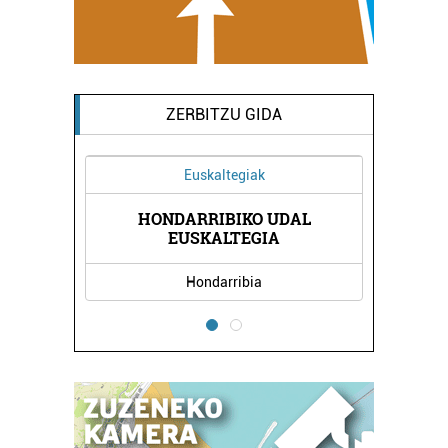
ZERBITZU GIDA
Euskaltegiak
HONDARRIBIKO UDAL
EGIA
SAN
EUSKALTEGIA
Hondarribia