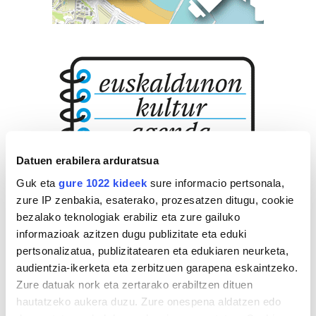
Datuen erabilera arduratsua
Guk eta
gure 1022 kideek
sure informacio pertsonala,
zure IP zenbakia, esaterako, prozesatzen ditugu, cookie
bezalako teknologiak erabiliz eta zure gailuko
informazioak azitzen dugu publizitate eta eduki
pertsonalizatua, publizitatearen eta edukiaren neurketa,
audientzia-ikerketa eta zerbitzuen garapena eskaintzeko.
Zure datuak nork eta zertarako erabiltzen dituen
hautatzeko aukera duzu. Zure onespena aldatzen edo