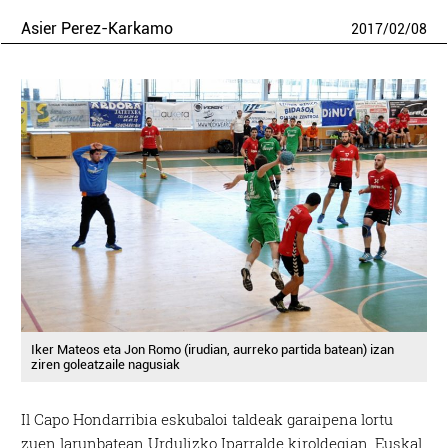
Asier Perez-Karkamo
2017
/
02
/
08
Iker Mateos eta Jon Romo (irudian, aurreko partida batean) izan
ziren goleatzaile nagusiak
Il Capo Hondarribia eskubaloi taldeak garaipena lortu
zuen larunbatean Urdulizko Iparralde kiroldegian, Euskal