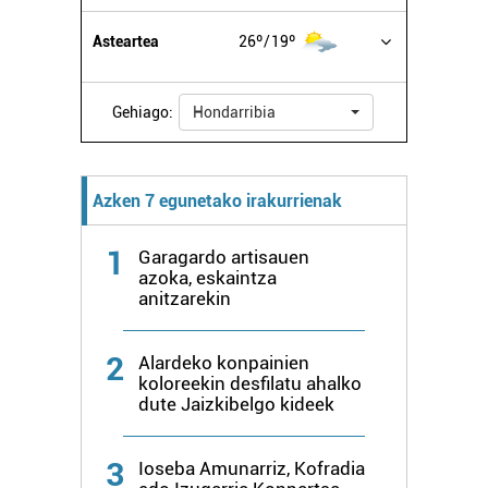
Asteartea
26º
19º
Gehiago:
Hondarribia
Azken 7 egunetako irakurrienak
1
Garagardo artisauen
azoka, eskaintza
anitzarekin
2
Alardeko konpainien
koloreekin desfilatu ahalko
dute Jaizkibelgo kideek
3
Ioseba Amunarriz, Kofradia