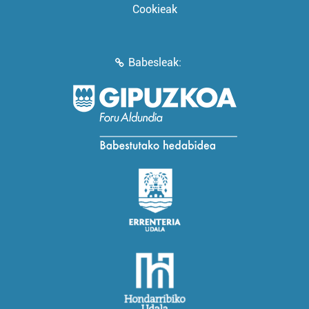
Cookieak
Babesleak: