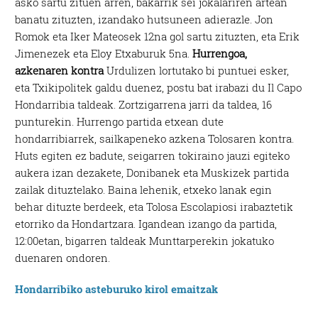
asko sartu zituen arren, bakarrik sei jokalariren artean
banatu zituzten, izandako hutsuneen adierazle. Jon
Romok eta Iker Mateosek 12na gol sartu zituzten, eta Erik
Jimenezek eta Eloy Etxaburuk 5na.
Hurrengoa,
azkenaren kontra
Urdulizen lortutako bi puntuei esker,
eta Txikipolitek galdu duenez, postu bat irabazi du Il Capo
Hondarribia taldeak. Zortzigarrena jarri da taldea, 16
punturekin. Hurrengo partida etxean dute
hondarribiarrek, sailkapeneko azkena Tolosaren kontra.
Huts egiten ez badute, seigarren tokiraino jauzi egiteko
aukera izan dezakete, Donibanek eta Muskizek partida
zailak dituztelako. Baina lehenik, etxeko lanak egin
behar dituzte berdeek, eta Tolosa Escolapiosi irabaztetik
etorriko da Hondartzara. Igandean izango da partida,
12:00etan, bigarren taldeak Munttarperekin jokatuko
duenaren ondoren.
Hondarribiko asteburuko kirol emaitzak