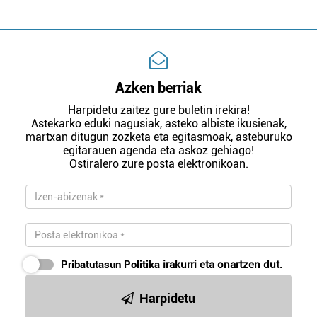
Azken berriak
Harpidetu zaitez gure buletin irekira!
Astekarko eduki nagusiak, asteko albiste ikusienak,
martxan ditugun zozketa eta egitasmoak, asteburuko
egitarauen agenda eta askoz gehiago!
Ostiralero zure posta elektronikoan.
Pribatutasun Politika
irakurri eta onartzen dut.
Harpidetu