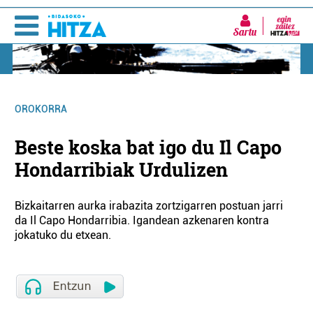
Sartu
OROKORRA
Beste koska bat igo du Il Capo
Hondarribiak Urdulizen
Bizkaitarren aurka irabazita zortzigarren postuan jarri
da Il Capo Hondarribia. Igandean azkenaren kontra
jokatuko du etxean.