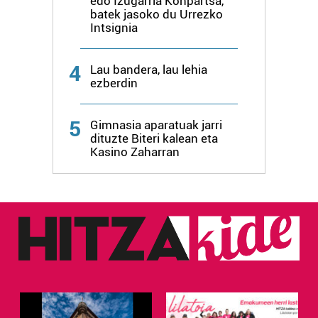
edo Izugarria Konpartsa,
batek jasoko du Urrezko
Intsignia
4
Lau bandera, lau lehia
ezberdin
5
Gimnasia aparatuak jarri
dituzte Biteri kalean eta
Kasino Zaharran