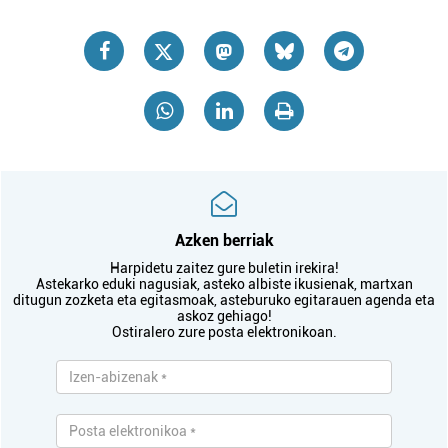
Azken berriak
Harpidetu zaitez gure buletin irekira!
Astekarko eduki nagusiak, asteko albiste ikusienak, martxan
ditugun zozketa eta egitasmoak, asteburuko egitarauen agenda eta
askoz gehiago!
Ostiralero zure posta elektronikoan.