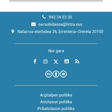
943 34 03 30
oarsobidasoa@hitza.eus
Nafarroa etorbidea 26, Errenteria-Orereta 20100
Nor gara
Argitalpen politika
Aniztasun politika
Pribatutasun politika