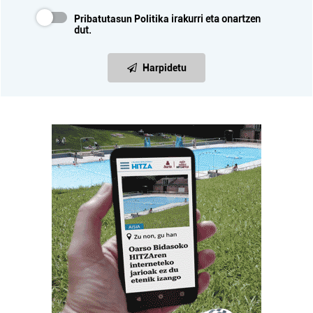
Pribatutasun Politika
irakurri eta onartzen
dut.
Harpidetu