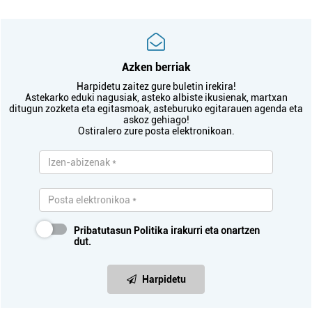
Azken berriak
Harpidetu zaitez gure buletin irekira!
Astekarko eduki nagusiak, asteko albiste ikusienak, martxan
ditugun zozketa eta egitasmoak, asteburuko egitarauen agenda eta
askoz gehiago!
Ostiralero zure posta elektronikoan.
Pribatutasun Politika
irakurri eta onartzen
dut.
Harpidetu