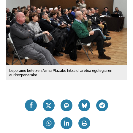
Leporaino bete zen Arma Plazako hitzaldi aretoa egutegiaren
aurkezpenerako