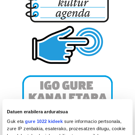
Datuen erabilera arduratsua
Guk eta
gure 1022 kideek
sure informacio pertsonala,
zure IP zenbakia, esaterako, prozesatzen ditugu, cookie