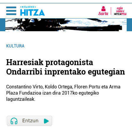
Sartu
KULTURA
Harresiak protagonista
Ondarribi inprentako egutegian
Constantino Virto, Koldo Ortega, Floren Portu eta Arma
Plaza Fundazioa izan dira 2017ko egutegiko
laguntzaileak.