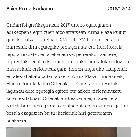
Asier Perez-Karkamo
2016
/
12
/
14
Ondarribi grafikagintzak 2017 urteko egutegiaren
aurkezpena egin zuen atzo arratsean Arma Plaza kultur
guneko hitzaldi aretoan. XVII. eta XVIII. mendeetako
harresiak dira egutegiko protagonista eta, hori horrela,
leporaino bete zen aretoa aurkezpenerako. Izan ere,
inprentako egutegiko hamabi orriak irudikatuko dituzten
marrazkiak erakusteaz gain, horien inguruko azalpenak
emateko baliatu zuten aukera. Arma Plaza Fundazioak,
Floren Portuk, Koldo Ortegak eta Constantino Virtok
lagundu dute egutegia egiten eta azken biak mintzatu
ziren ekitaldian. Ortegak aurkezpena egin zuen, eta
Virtok harresien gaineko azalpenak eman zituen, gutxik
bezala ezagutzen baitu ikerlariak hiri gotortuaren
bilakaera.