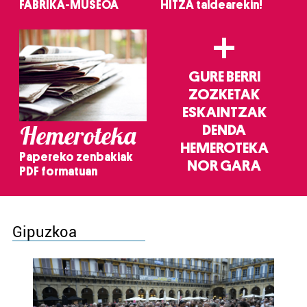
FABRIKA-MUSEOA
HITZA taldearekin!
+
GURE BERRI
ZOZKETAK
ESKAINTZAK
Hemeroteka
DENDA
HEMEROTEKA
Papereko zenbakiak
NOR GARA
PDF formatuan
Gipuzkoa