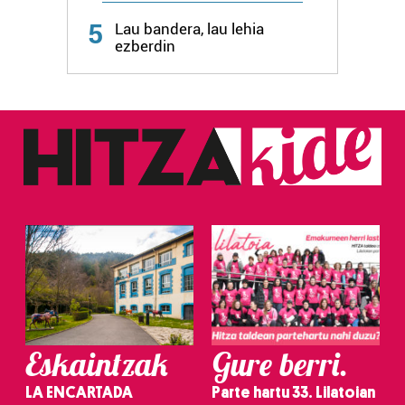
5
Lau bandera, lau lehia
ezberdin
Eskaintzak
Gure berri.
LA ENCARTADA
Parte hartu 33. Lilatoian