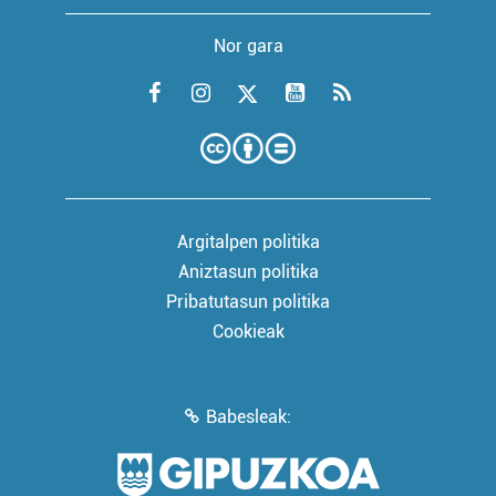
Nor gara
Argitalpen politika
Aniztasun politika
Pribatutasun politika
Cookieak
Babesleak: