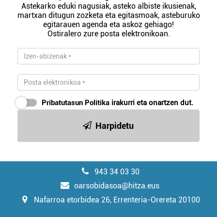
Astekarko eduki nagusiak, asteko albiste ikusienak,
martxan ditugun zozketa eta egitasmoak, asteburuko
egitarauen agenda eta askoz gehiago!
Ostiralero zure posta elektronikoan.
Pribatutasun Politika
irakurri eta onartzen dut.
Harpidetu
943 34 03 30
oarsobidasoa@hitza.eus
Nafarroa etorbidea 26, Errenteria-Orereta 20100