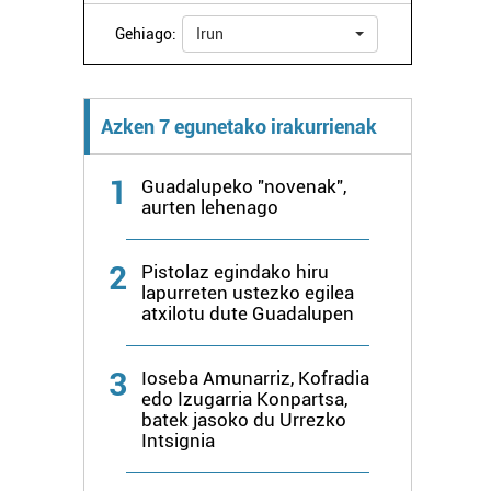
Gehiago:
Irun
Azken 7 egunetako irakurrienak
1
Guadalupeko "novenak",
aurten lehenago
2
Pistolaz egindako hiru
lapurreten ustezko egilea
atxilotu dute Guadalupen
3
Ioseba Amunarriz, Kofradia
edo Izugarria Konpartsa,
batek jasoko du Urrezko
Intsignia