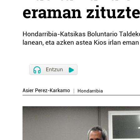
eraman zituzte
Hondarribia-Katsikas Boluntario Taldeko 
lanean, eta azken astea Kios irlan eman
Asier Perez-Karkamo
Hondarribia