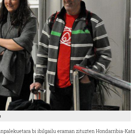
n
npalekuetara bi ibilgailu eraman zituzten Hondarribia-Kats