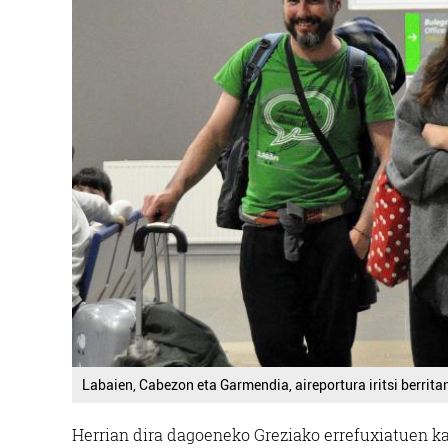
Labaien, Cabezon eta Garmendia, aireportura iritsi berrita
Herrian dira dagoeneko Greziako errefuxiatuen ka