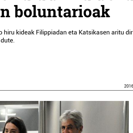
n boluntarioak
hiru kideak Filippiadan eta Katsikasen aritu di
 dute.
201