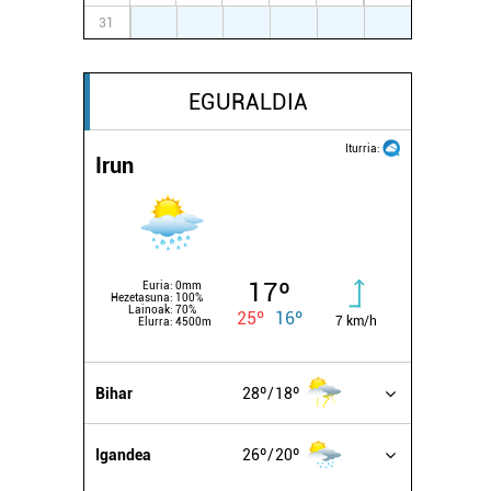
31
1
2
3
4
5
6
EGURALDIA
Iturria:
Irun
17º
Euria:
0mm
Hezetasuna:
100%
Lainoak:
70%
25º
16º
7 km/h
Elurra:
4500m
Bihar
28º
18º
Igandea
26º
20º