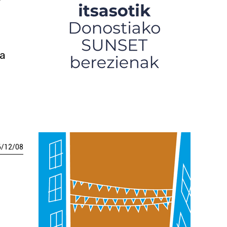
ra
6
/
12
/
08