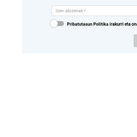
Pribatutasun Politika
irakurri eta on