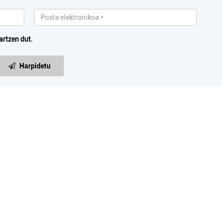
artzen dut.
Harpidetu