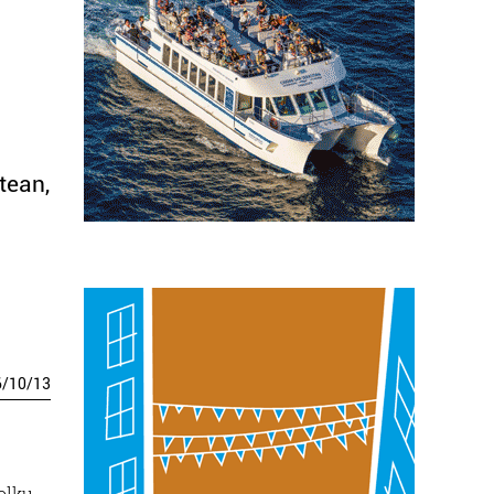
tean,
6
/
10
/
13
olku