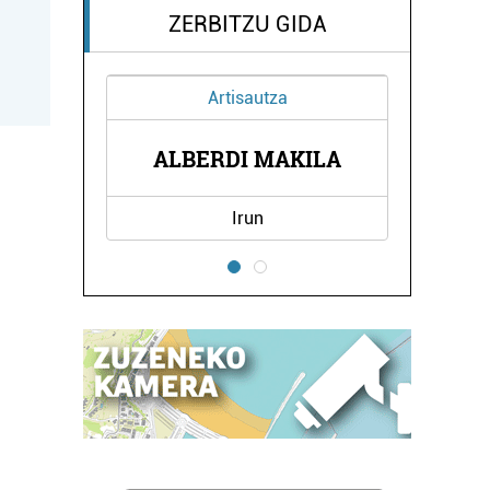
ZERBITZU GIDA
Artisautza
SAK
ALBERDI MAKILA
IP
Irun