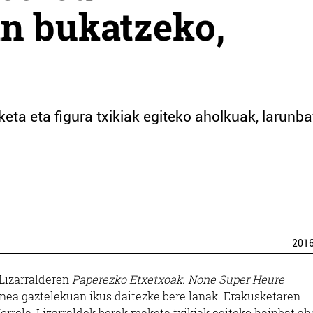
n bukatzeko,
ta eta figura txikiak egiteko aholkuak, larunba
201
 Lizarralderen
Paperezko Etxetxoak. None Super Heure
ea gaztelekuan ikus daitezke bere lanak. Erakusketaren
orrela, Lizarraldek berak maketa txikiak egiteko hainbat ah