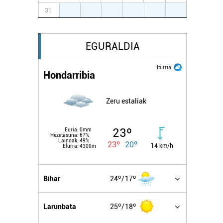
31
1
2
3
4
5
6
EGURALDIA
Iturria:
Hondarribia
Zeru estaliak
23º
Euria:
0mm
Hezetasuna:
67%
Lainoak:
49%
23º
20º
14 km/h
Elurra:
4300m
Bihar
24º
17º
Larunbata
25º
18º