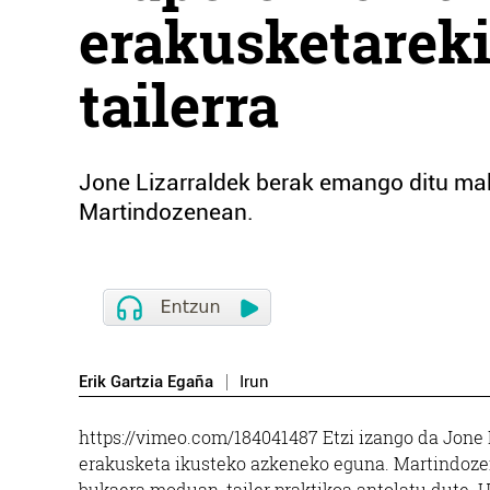
erakusketareki
tailerra
Jone Lizarraldek berak emango ditu make
Martindozenean.
Erik Gartzia Egaña
Irun
https://vimeo.com/184041487 Etzi izango da Jone
erakusketa ikusteko azkeneko eguna. Martindozen
bukaera moduan, tailer praktikoa antolatu dute. H