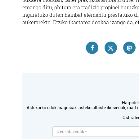
emango ditu, ohitura eta tradizio propioei buruzk
inguratuko duten hainbat elementu prestatuko dit
aukerarekin. Etziko ikastaroa doakoa izango da, eta
Harpidetu
Astekarko eduki nagusiak, asteko albiste ikusienak, mar
Ostirale