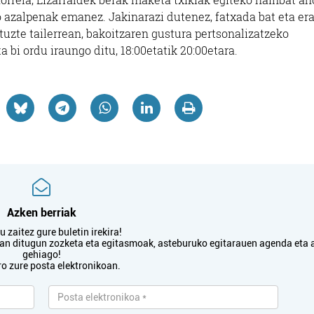
o azalpenak emanez. Jakinarazi dutenez, fatxada bat eta er
uzte tailerrean, bakoitzaren gustura pertsonalizatzeko
 bi ordu iraungo ditu, 18:00etatik 20:00etara.
Azken berriak
 zaitez gure buletin irekira!
txan ditugun zozketa eta egitasmoak, asteburuko egitarauen agenda eta 
gehiago!
ro zure posta elektronikoan.