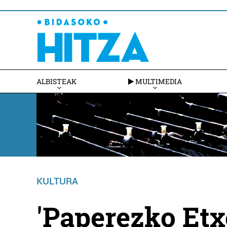
ALBISTEAK
MULTIMEDIA
KULTURA
'Paperezko Etx