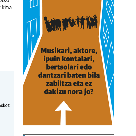
aikina
askoz