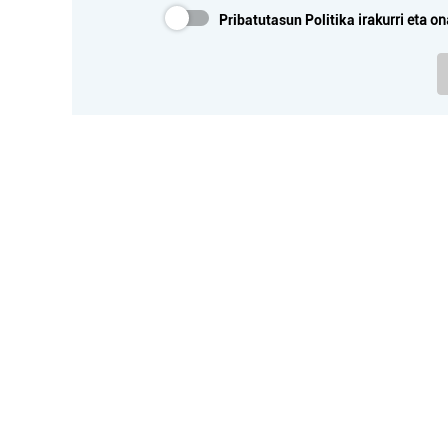
Pribatutasun Politika
irakurri eta on