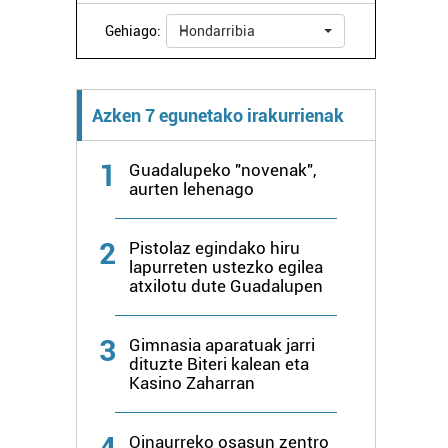
Gehiago:
Hondarribia
Azken 7 egunetako irakurrienak
1
Guadalupeko "novenak",
aurten lehenago
2
Pistolaz egindako hiru
lapurreten ustezko egilea
atxilotu dute Guadalupen
3
Gimnasia aparatuak jarri
dituzte Biteri kalean eta
Kasino Zaharran
4
Oinaurreko osasun zentro