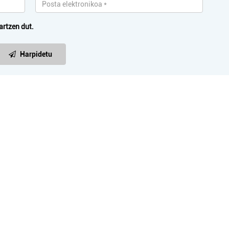
Pasaia
Oiartzun
artzen dut.
Harpidetu