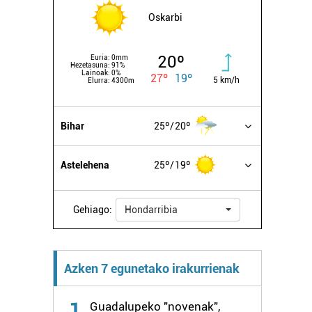
Oskarbi
20º
Euria:
0mm
Hezetasuna:
91%
Lainoak:
0%
27º
19º
5 km/h
Elurra:
4300m
Bihar
25º
20º
Astelehena
25º
19º
Gehiago:
Hondarribia
Azken 7 egunetako irakurrienak
1
Guadalupeko "novenak",