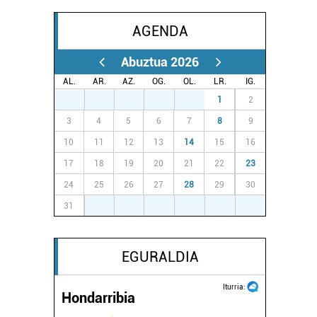
AGENDA
Abuztua 2026
AL.
AR.
AZ.
OG.
OL.
LR.
IG.
27
28
29
30
31
1
2
3
4
5
6
7
8
9
10
11
12
13
14
15
16
17
18
19
20
21
22
23
24
25
26
27
28
29
30
31
1
2
3
4
5
6
EGURALDIA
Iturria:
Hondarribia