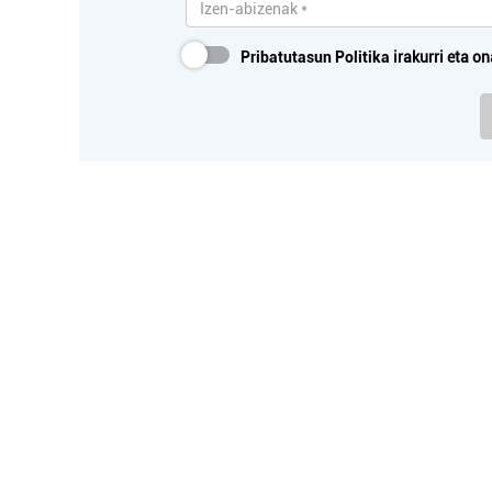
Oiartzun
Pribatutasun Politika
irakurri eta on