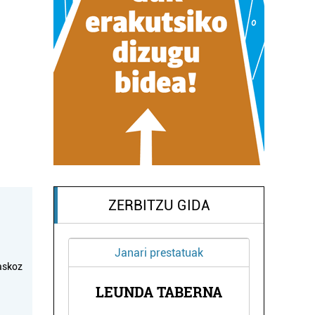
ZERBITZU GIDA
Janari prestatuak
askoz
KOLA
LEUNDA TABERNA
URM