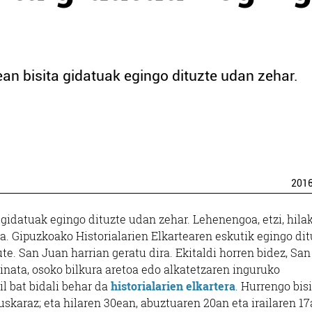
ean bisita gidatuak egingo dituzte udan zehar.
201
 gidatuak egingo dituzte udan zehar. Lehenengoa, etzi, hilak
da. Gipuzkoako Historialarien Elkartearen eskutik egingo di
te. San Juan harrian geratu dira. Ekitaldi horren bidez, Sa
inata, osoko bilkura aretoa edo alkatetzaren inguruko
l bat bidali behar da
historialarien elkartera
. Hurrengo bisi
uskaraz; eta hilaren 30ean, abuztuaren 20an eta irailaren 17