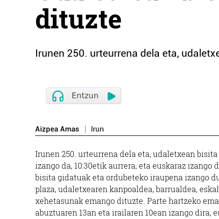
dituzte
Irunen 250. urteurrena dela eta, udaletx
Aizpea Amas
Irun
Irunen 250. urteurrena dela eta, udaletxean bisita
izango da, 10:30etik aurrera, eta euskaraz izango 
bisita gidatuak eta ordubeteko iraupena izango du
plaza, udaletxearen kanpoaldea, barrualdea, eskal
xehetasunak emango dituzte. Parte hartzeko emai
abuztuaren 13an eta irailaren 10ean izango dira, e