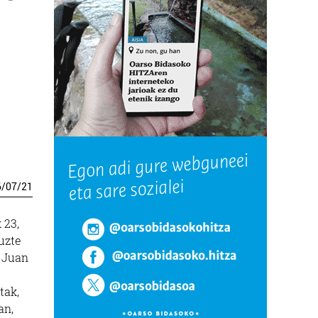
6
/
07
/
21
 23,
tuzte
n Juan
tak,
an,