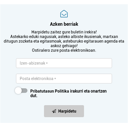
Azken berriak
Harpidetu zaitez gure buletin irekira!
Astekarko eduki nagusiak, asteko albiste ikusienak, martxan
ditugun zozketa eta egitasmoak, asteburuko egitarauen agenda eta
askoz gehiago!
Ostiralero zure posta elektronikoan.
Pribatutasun Politika
irakurri eta onartzen
dut.
Harpidetu