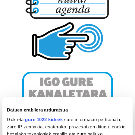
Datuen erabilera arduratsua
Guk eta
gure 1022 kideek
sure informacio pertsonala,
zure IP zenbakia, esaterako, prozesatzen ditugu, cookie
bezalako teknologiak erabiliz eta zure gailuko