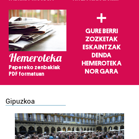
+
GURE BERRI
ZOZKETAK
ESKAINTZAK
Hemeroteka
DENDA
HEMEROTEKA
Papereko zenbakiak
NOR GARA
PDF formatuan
Gipuzkoa