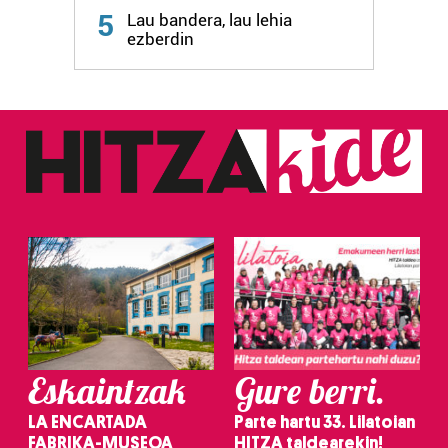
5
Lau bandera, lau lehia
ezberdin
Eskaintzak
Gure berri.
LA ENCARTADA
Parte hartu 33. Lilatoian
FABRIKA-MUSEOA
HITZA taldearekin!