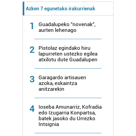
fitxategiak erabiltzen ditu. Zure esperientzia eta
Azken 7 egunetako irakurrienak
zerbitzuak hobetzeko asmoz, cookie teknologiaz
baliatzen gara. Ohar hau onartuz gero, teknologia hori
1
Guadalupeko "novenak",
erabiltzeko baimen esplizitua ematen diguzu.
Gehiago
aurten lehenago
irakurri
2
Pistolaz egindako hiru
lapurreten ustezko egilea
atxilotu dute Guadalupen
3
Garagardo artisauen
azoka, eskaintza
anitzarekin
4
Ioseba Amunarriz, Kofradia
edo Izugarria Konpartsa,
batek jasoko du Urrezko
Intsignia