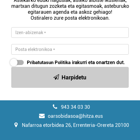
Astekarko eduki nagusiak, asteko albiste ikusienak,
martxan ditugun zozketa eta egitasmoak, asteburuko
egitarauen agenda eta askoz gehiago!
Ostiralero zure posta elektronikoan.
Pribatutasun Politika
irakurri eta onartzen dut.
Harpidetu
943 34 03 30
oarsobidasoa@hitza.eus
Nafarroa etorbidea 26, Errenteria-Orereta 20100