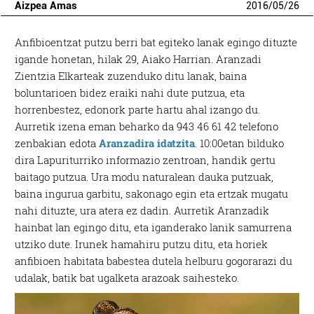
Aizpea Amas
2016
/
05
/
26
Anfibioentzat putzu berri bat egiteko lanak egingo dituzte
igande honetan, hilak 29, Aiako Harrian. Aranzadi
Zientzia Elkarteak zuzenduko ditu lanak, baina
boluntarioen bidez eraiki nahi dute putzua, eta
horrenbestez, edonork parte hartu ahal izango du.
Aurretik izena eman beharko da 943 46 61 42 telefono
zenbakian edota
Aranzadira idatzita
. 10:00etan bilduko
dira Lapuriturriko informazio zentroan, handik gertu
baitago putzua. Ura modu naturalean dauka putzuak,
baina ingurua garbitu, sakonago egin eta ertzak mugatu
nahi dituzte, ura atera ez dadin. Aurretik Aranzadik
hainbat lan egingo ditu, eta iganderako lanik samurrena
utziko dute. Irunek hamahiru putzu ditu, eta horiek
anfibioen habitata babestea dutela helburu gogorarazi du
udalak, batik bat ugalketa arazoak saihesteko.