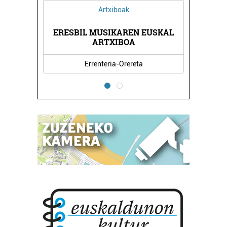
Artxiboak
Higiezin agentziak
SBIL MUSIKAREN EUSKAL
ATERPE HIGIEZIN AGE
ARTXIBOA
Errenteria-Orereta
Errenteria-Orereta