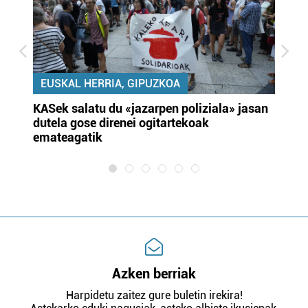
EUSKAL HERRIA, GIPUZKOA
KASek salatu du «jazarpen poliziala» jasan
Pa
dutela gose direnei ogitartekoak
da
emateagatik
«s
Azken berriak
Harpidetu zaitez gure buletin irekira!