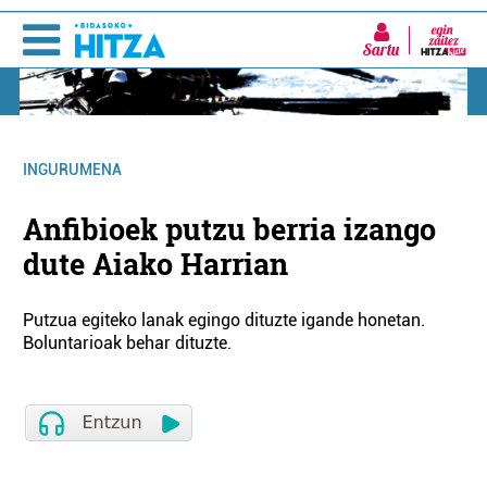
Sartu
INGURUMENA
Anfibioek putzu berria izango
dute Aiako Harrian
Putzua egiteko lanak egingo dituzte igande honetan.
Boluntarioak behar dituzte.