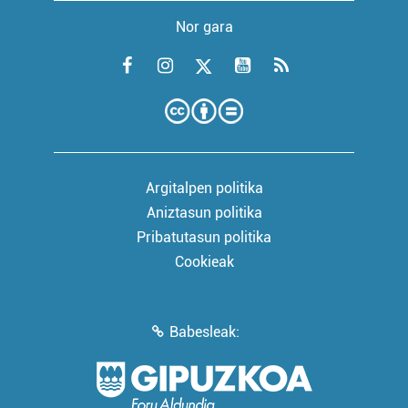
Nor gara
Argitalpen politika
Aniztasun politika
Pribatutasun politika
Cookieak
Babesleak: