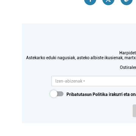
Harpidetu
Astekarko eduki nagusiak, asteko albiste ikusienak, mar
Ostirale
Pribatutasun Politika
irakurri eta on