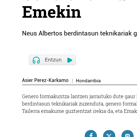
Emekin
Neus Albertos berdintasun teknikariak g
Asier Perez-Karkamo
Hondarribia
Genero formakuntza lantzen jarraituko dute gau
berdintasun teknikariak zuzenduta, genero formaku
Tailerra emakume guztientzat irekia da, eta Ema