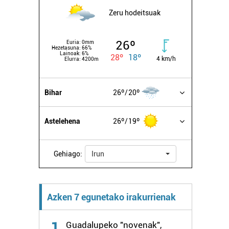
Zeru hodeitsuak
26º
Euria:
0mm
Hezetasuna:
66%
Lainoak:
6%
28º
18º
4 km/h
Elurra:
4200m
Bihar
26º
20º
Astelehena
26º
19º
Gehiago:
Irun
Azken 7 egunetako irakurrienak
1
Guadalupeko "novenak",