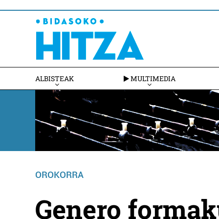
ALBISTEAK
MULTIMEDIA
OROKORRA
Genero formaku