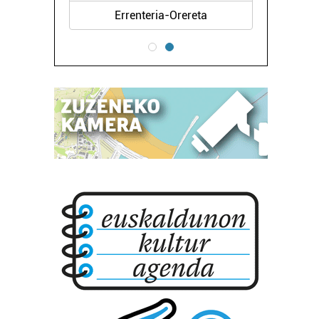
Errenteria-Orereta