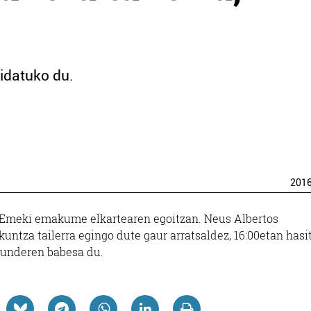
idatuko du.
201
r Emeki emakume elkartearen egoitzan. Neus Albertos
ntza tailerra egingo dute gaur arratsaldez, 16:00etan hasit
kunderen babesa du.