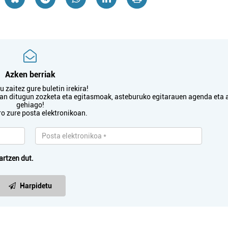
Azken berriak
 zaitez gure buletin irekira!
txan ditugun zozketa eta egitasmoak, asteburuko egitarauen agenda eta 
gehiago!
ro zure posta elektronikoan.
artzen dut.
Harpidetu