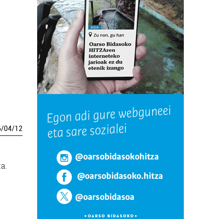
6
/
04
/
12
a.