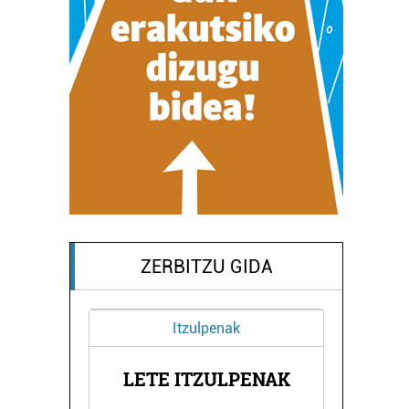
ZERBITZU GIDA
Itzulpenak
NA
LETE ITZULPENAK
L