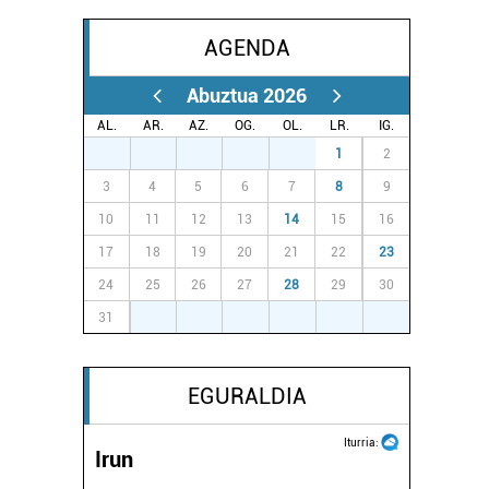
AGENDA
Abuztua 2026
AL.
AR.
AZ.
OG.
OL.
LR.
IG.
27
28
29
30
31
1
2
3
4
5
6
7
8
9
10
11
12
13
14
15
16
17
18
19
20
21
22
23
24
25
26
27
28
29
30
31
1
2
3
4
5
6
EGURALDIA
Iturria:
Irun