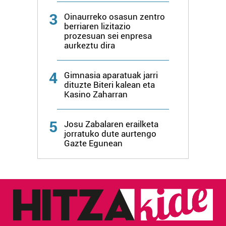
irakurri
3
Oinaurreko osasun zentro
berriaren lizitazio
prozesuan sei enpresa
aurkeztu dira
4
Gimnasia aparatuak jarri
dituzte Biteri kalean eta
Kasino Zaharran
5
Josu Zabalaren erailketa
jorratuko dute aurtengo
Gazte Egunean