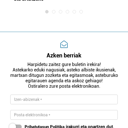
Azken berriak
Harpidetu zaitez gure buletin irekira!
Astekarko eduki nagusiak, asteko albiste ikusienak,
martxan ditugun zozketa eta egitasmoak, asteburuko
egitarauen agenda eta askoz gehiago!
Ostiralero zure posta elektronikoan.
Pribatutasun Politika
irakurri eta onartzen dut.