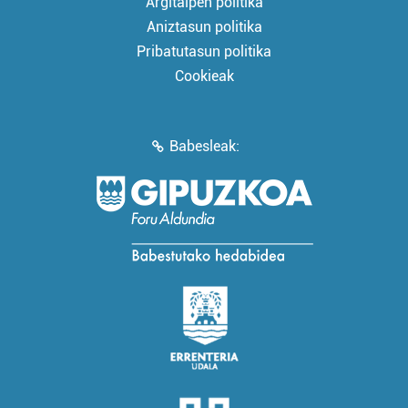
Argitalpen politika
Aniztasun politika
Pribatutasun politika
Cookieak
Babesleak: