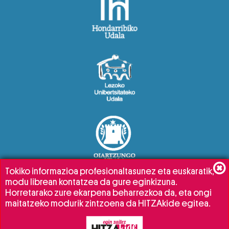
Tokiko informazioa profesionaltasunez eta euskaratik,
modu librean kontatzea da gure eginkizuna.
Horretarako zure ekarpena beharrezkoa da, eta ongi
maitatzeko modurik zintzoena da HITZAkide egitea.