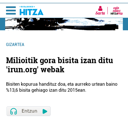
Sartu
GIZARTEA
Milioitik gora bisita izan ditu
'irun.org' webak
Bisiten kopurua handituz doa, eta aurreko urtean baino
%13,6 bisita gehiago izan ditu 2015ean.