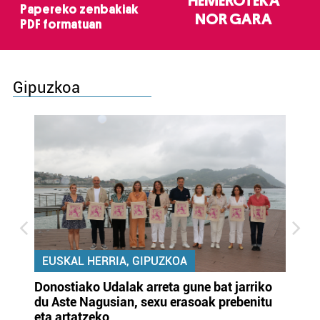
HEMEROTEKA
Papereko zenbakiak
NOR GARA
PDF formatuan
Gipuzkoa
EUSKAL HERRIA, GIPUZKOA
Donostiako Udalak arreta gune bat jarriko
Ur
du Aste Nagusian, sexu erasoak prebenitu
es
eta artatzeko
lu