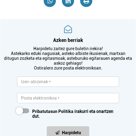
Azken berriak
Harpidetu zaitez gure buletin irekira!
Astekarko eduki nagusiak, asteko albiste ikusienak, martxan
ditugun zozketa eta egitasmoak, asteburuko egitarauen agenda eta
askoz gehiago!
Ostiralero zure posta elektronikoan.
Pribatutasun Politika
irakurri eta onartzen
dut.
Harpidetu