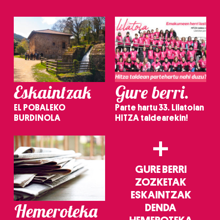
Eskaintzak
Gure berri.
EL POBALEKO
Parte hartu 33. Lilatoian
BURDINOLA
HITZA taldearekin!
+
GURE BERRI
ZOZKETAK
ESKAINTZAK
Hemeroteka
DENDA