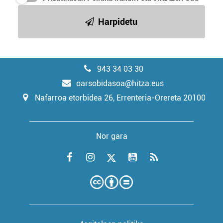
Harpidetu
943 34 03 30
oarsobidasoa@hitza.eus
Nafarroa etorbidea 26, Errenteria-Orereta 20100
Nor gara