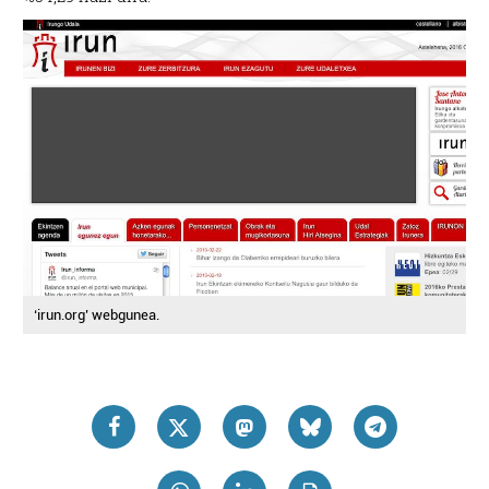
‘irun.org’ webgunea.