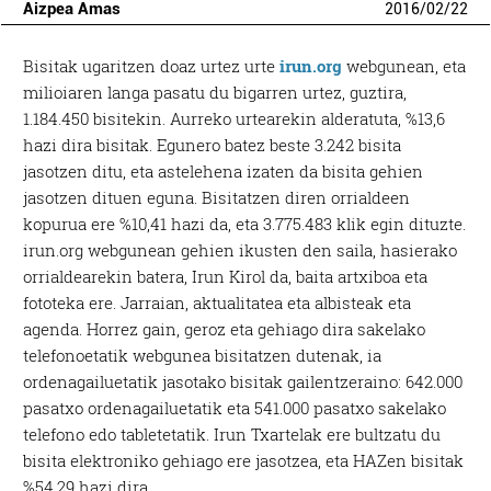
Aizpea Amas
2016
/
02
/
22
Bisitak ugaritzen doaz urtez urte
irun.org
webgunean, eta
milioiaren langa pasatu du bigarren urtez, guztira,
1.184.450 bisitekin. Aurreko urtearekin alderatuta, %13,6
hazi dira bisitak. Egunero batez beste 3.242 bisita
jasotzen ditu, eta astelehena izaten da bisita gehien
jasotzen dituen eguna. Bisitatzen diren orrialdeen
kopurua ere %10,41 hazi da, eta 3.775.483 klik egin dituzte.
irun.org webgunean gehien ikusten den saila, hasierako
orrialdearekin batera, Irun Kirol da, baita artxiboa eta
fototeka ere. Jarraian, aktualitatea eta albisteak eta
agenda. Horrez gain, geroz eta gehiago dira sakelako
telefonoetatik webgunea bisitatzen dutenak, ia
ordenagailuetatik jasotako bisitak gailentzeraino: 642.000
pasatxo ordenagailuetatik eta 541.000 pasatxo sakelako
telefono edo tabletetatik. Irun Txartelak ere bultzatu du
bisita elektroniko gehiago ere jasotzea, eta HAZen bisitak
%54,29 hazi dira.