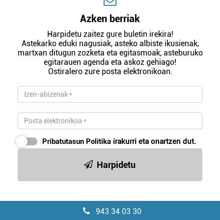
Azken berriak
Harpidetu zaitez gure buletin irekira!
Astekarko eduki nagusiak, asteko albiste ikusienak,
martxan ditugun zozketa eta egitasmoak, asteburuko
egitarauen agenda eta askoz gehiago!
Ostiralero zure posta elektronikoan.
Pribatutasun Politika
irakurri eta onartzen dut.
Harpidetu
943 34 03 30