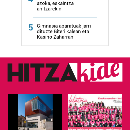
azoka, eskaintza
anitzarekin
5
Gimnasia aparatuak jarri
dituzte Biteri kalean eta
Kasino Zaharran