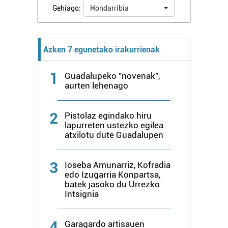
Gehiago:
Hondarribia
Webgune honek cookie propioak eta hirugarrenen cookie-
fitxategiak erabiltzen ditu. Zure esperientzia eta
zerbitzuak hobetzeko asmoz, cookie teknologiaz
Azken 7 egunetako irakurrienak
baliatzen gara. Ohar hau onartuz gero, teknologia hori
erabiltzeko baimen esplizitua ematen diguzu.
Gehiago
1
Guadalupeko "novenak",
irakurri
aurten lehenago
2
Pistolaz egindako hiru
lapurreten ustezko egilea
atxilotu dute Guadalupen
3
Ioseba Amunarriz, Kofradia
edo Izugarria Konpartsa,
batek jasoko du Urrezko
Intsignia
4
Garagardo artisauen