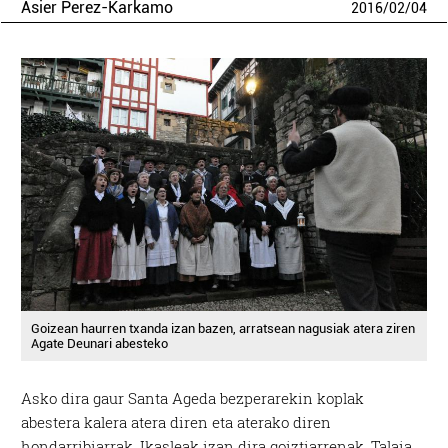
Asier Perez-Karkamo
2016
/
02
/
04
Goizean haurren txanda izan bazen, arratsean nagusiak atera ziren
Agate Deunari abesteko
Asko dira gaur Santa Ageda bezperarekin koplak
abestera kalera atera diren eta aterako diren
hondarribiarrak. Ikasleak izan dira goiztiarrenak. Talaia