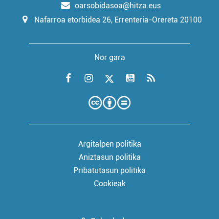
oarsobidasoa@hitza.eus
Nafarroa etorbidea 26, Errenteria-Orereta 20100
Nor gara
Argitalpen politika
Aniztasun politika
Pribatutasun politika
Cookieak