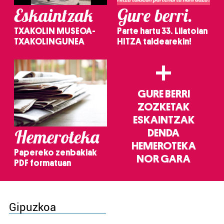
Eskaintzak
Gure berri.
TXAKOLIN MUSEOA-
Parte hartu 33. Lilatoian
TXAKOLINGUNEA
HITZA taldearekin!
+
GURE BERRI
ZOZKETAK
ESKAINTZAK
Hemeroteka
DENDA
HEMEROTEKA
Papereko zenbakiak
NOR GARA
PDF formatuan
Gipuzkoa