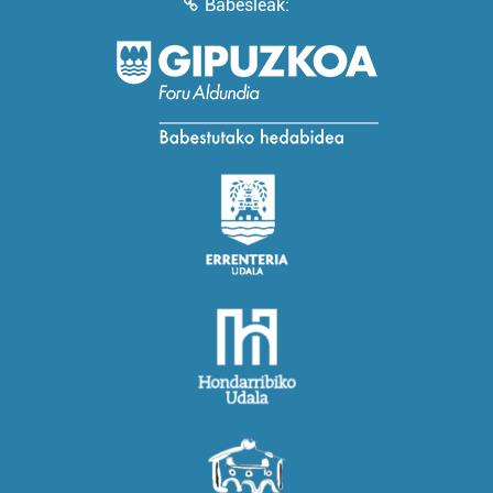
Babesleak: