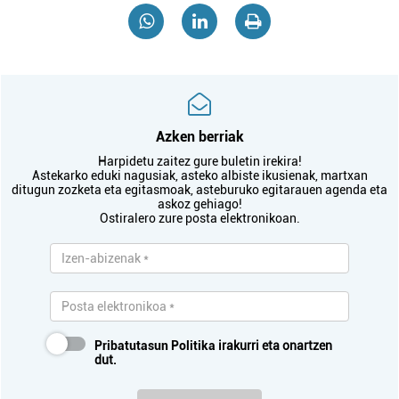
Azken berriak
Harpidetu zaitez gure buletin irekira!
Astekarko eduki nagusiak, asteko albiste ikusienak, martxan
ditugun zozketa eta egitasmoak, asteburuko egitarauen agenda eta
askoz gehiago!
Ostiralero zure posta elektronikoan.
Pribatutasun Politika
irakurri eta onartzen
dut.