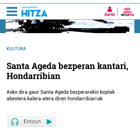
Sartu
KULTURA
Santa Ageda bezperan kantari,
Hondarribian
Asko dira gaur Santa Ageda bezperarekin koplak
abestera kalera atera diren hondarribiarrak.