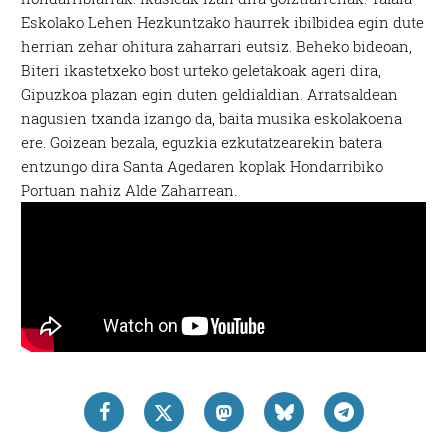
Eskolako Lehen Hezkuntzako haurrek ibilbidea egin dute
herrian zehar ohitura zaharrari eutsiz. Beheko bideoan,
Biteri ikastetxeko bost urteko geletakoak ageri dira,
Gipuzkoa plazan egin duten geldialdian. Arratsaldean
nagusien txanda izango da, baita musika eskolakoena
ere. Goizean bezala, eguzkia ezkutatzearekin batera
entzungo dira Santa Agedaren koplak Hondarribiko
Portuan nahiz Alde Zaharrean.