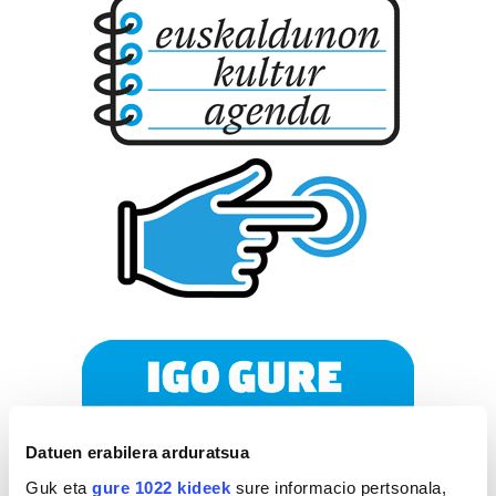
Datuen erabilera arduratsua
Guk eta
gure 1022 kideek
sure informacio pertsonala,