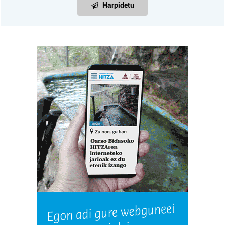
Harpidetu