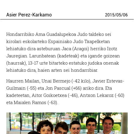
Asier Perez-Karkamo
2015
/
05
/
06
Hondarribiko Ama Guadalupekoa Judo taldeko sei
kirolari eskolarteko Espainiako Judo Txapelketan
lehiatuko dira asteburuan Jaca (Aragoi) herriko Izotz
Jauregian. Larunbatean (kadeteak) eta igande goizean
(haurrak), 13-17 urte bitarteko estatuko judoka onenak
lehiatuko dira, haien arten sei hondarribiar.
Haurren Mailan, Unai Bermejo (-42 kilo), Javier Estevas-
Guilmain (-55) eta Jon Pascual (+66) ariko dira. Eta
kadeteetan, Aitor Goikoetxea (-46), Antxon Lekaroz (-60)
eta Maialen Ramos (-63).