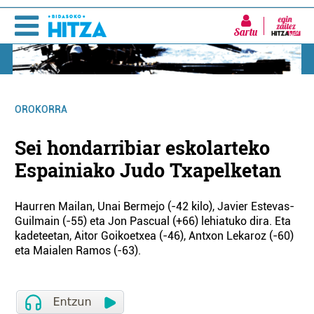
Sartu
OROKORRA
Sei hondarribiar eskolarteko
Espainiako Judo Txapelketan
Haurren Mailan, Unai Bermejo (-42 kilo), Javier Estevas-
Guilmain (-55) eta Jon Pascual (+66) lehiatuko dira. Eta
kadeteetan, Aitor Goikoetxea (-46), Antxon Lekaroz (-60)
eta Maialen Ramos (-63).