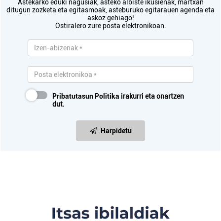
Astekarko eduki nagusiak, asteko albiste ikusienak, martxan
ditugun zozketa eta egitasmoak, asteburuko egitarauen agenda eta
askoz gehiago!
Ostiralero zure posta elektronikoan.
Pribatutasun Politika
irakurri eta onartzen
dut.
Harpidetu