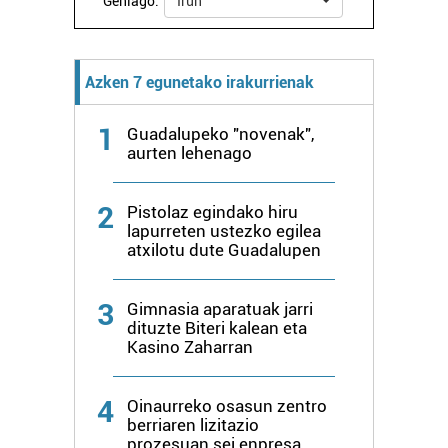
Gehiago:
Irun
Azken 7 egunetako irakurrienak
1
Guadalupeko "novenak",
aurten lehenago
2
Pistolaz egindako hiru
lapurreten ustezko egilea
atxilotu dute Guadalupen
3
Gimnasia aparatuak jarri
dituzte Biteri kalean eta
Kasino Zaharran
4
Oinaurreko osasun zentro
berriaren lizitazio
prozesuan sei enpresa