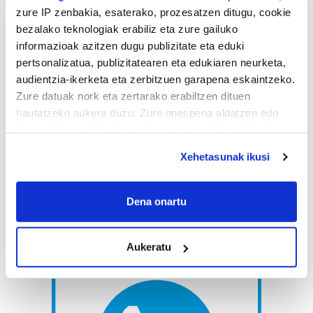
zure IP zenbakia, esaterako, prozesatzen ditugu, cookie
bezalako teknologiak erabiliz eta zure gailuko
informazioak azitzen dugu publizitate eta eduki
pertsonalizatua, publizitatearen eta edukiaren neurketa,
audientzia-ikerketa eta zerbitzuen garapena eskaintzeko.
Zure datuak nork eta zertarako erabiltzen dituen
hautatzeko aukera duzu. Zure onespena aldatzen edo
deuseztatzen ahal duzu edozein momentutan, Cookie
deklaraziotik edo Privacy triggerean klikatuz.
Xehetasunak ikusi
If you allow, we would also like to:
Collect information about your geographical
Dena onartu
location which can be accurate to within several
meters
Aukeratu
Identify your device by actively scanning it for
specific characteristics (fingerprinting)
Find out more about how your personal data is processed
and set your preferences in the
details section
.