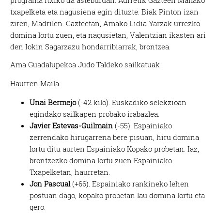
programa itxiko da asteburuan. Aurretik Gazteen Mailako
txapelketa eta nagusiena egin dituzte. Biak Pinton izan
ziren, Madrilen. Gazteetan, Amako Lidia Yarzak urrezko
domina lortu zuen, eta nagusietan, Valentzian ikasten ari
den Iokin Sagarzazu hondarribiarrak, brontzea.
Ama Guadalupekoa Judo Taldeko sailkatuak
Haurren Maila
Unai Bermejo
(-42 kilo). Euskadiko selekzioan
egindako sailkapen probako irabazlea.
Javier Estevas-Guilmain
(-55). Espainiako
zerrendako hirugarrena bere pisuan, hiru domina
lortu ditu aurten Espainiako Kopako probetan. Iaz,
brontzezko domina lortu zuen Espainiako
Txapelketan, haurretan.
Jon Pascual
(+66). Espainiako rankineko lehen
postuan dago, kopako probetan lau domina lortu eta
gero.