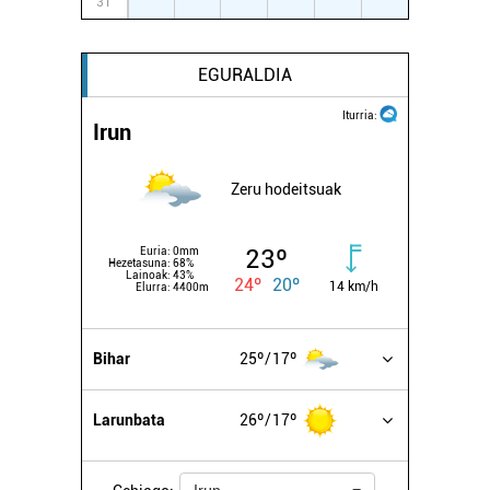
31
1
2
3
4
5
6
Webgune honek cookie propioak eta hirugarrenen cookie-
fitxategiak erabiltzen ditu. Zure esperientzia eta
EGURALDIA
zerbitzuak hobetzeko asmoz, cookie teknologiaz
Iturria:
baliatzen gara. Ohar hau onartuz gero, teknologia hori
Irun
erabiltzeko baimen esplizitua ematen diguzu.
Gehiago
irakurri
Zeru hodeitsuak
23º
Euria:
0mm
Hezetasuna:
68%
Lainoak:
43%
24º
20º
14 km/h
Elurra:
4400m
Bihar
25º
17º
Larunbata
26º
17º