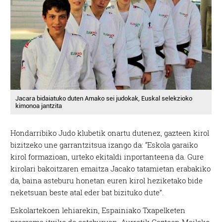
Jacara bidaiatuko duten Amako sei judokak, Euskal selekzioko
kimonoa jantzita
Hondarribiko Judo klubetik onartu dutenez, gazteen kirol
bizitzeko une garrantzitsua izango da: “Eskola garaiko
kirol formazioan, urteko ekitaldi inportanteena da. Gure
kirolari bakoitzaren emaitza Jacako tatamietan erabakiko
da, baina asteburu honetan euren kirol heziketako bide
neketsuan beste atal eder bat bizituko dute”.
Eskolartekoen lehiarekin, Espainiako Txapelketen