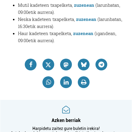
Mutil kadeteen txapelketa,
zuzenean
(larunbatan,
09:00etik aurrera).
Neska kadeteen txapelketa,
zuzenean
(larunbatan,
16:30etik aurrera).
Haur kadeteen txapelketa,
zuzenean
(igandean,
09:00etik aurrera).
Azken berriak
Harpidetu zaitez gure buletin irekira!