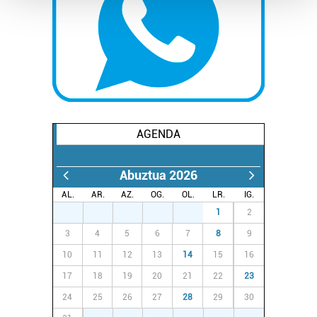
Guk eta gure bazkideek zure datu pertsonalak
prozesatzen ditugu, zure IP zenbakia, besteak beste,
teknologia erabiliz, cookieak adibidez, iragarki eta eduki
pertsonalizatuak eskaintzeko, iragarkiak eta edukia
neurtzeko, jendeari buruzko informazioa biltzeko eta
produktuak garatzeko. Zure datuak nork eta zertarako
erabiltzen dituen hauta dezakezu.
AGENDA
Bazkide batzuek ez dizute baimenik eskatzen, eta beren
Abuztua 2026
interes komertzial legitimoetan babesten dira. Ikusi gure
bazkideen zerrenda, beren ustez zein helburutarako
AL.
AR.
AZ.
OG.
OL.
LR.
IG.
duten interes legitimoa eta horren aurka nola egin
27
28
29
30
31
1
2
dezakezun ikusteko.
3
4
5
6
7
8
9
10
11
12
13
14
15
16
Lortu zure datu pertsonalak prozesatzeko moduari
17
18
19
20
21
22
23
buruzko informazio gehiago eta ezarri zure lehentasunak
datuen atalean. Edozein unetan alda edo ken dezakezu
24
25
26
27
28
29
30
zure baimena Cookieen adierazpenean.