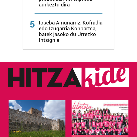
aurkeztu dira
5
Ioseba Amunarriz, Kofradia
edo Izugarria Konpartsa,
batek jasoko du Urrezko
Intsignia