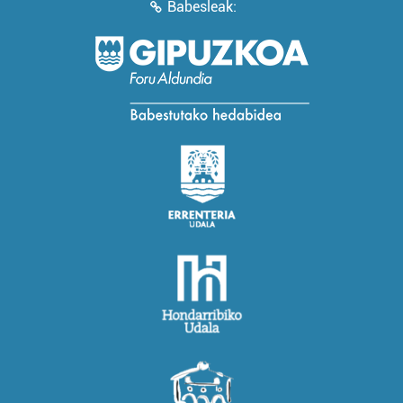
Babesleak: