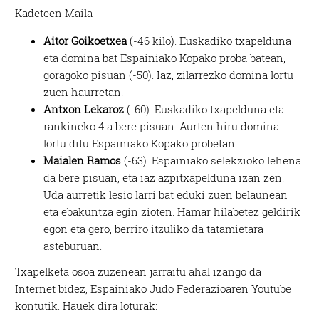
Kadeteen Maila
Aitor Goikoetxea
(-46 kilo). Euskadiko txapelduna
eta domina bat Espainiako Kopako proba batean,
goragoko pisuan (-50). Iaz, zilarrezko domina lortu
zuen haurretan.
Antxon Lekaroz
(-60). Euskadiko txapelduna eta
rankineko 4.a bere pisuan. Aurten hiru domina
lortu ditu Espainiako Kopako probetan.
Maialen Ramos
(-63). Espainiako selekzioko lehena
da bere pisuan, eta iaz azpitxapelduna izan zen.
Uda aurretik lesio larri bat eduki zuen belaunean
eta ebakuntza egin zioten. Hamar hilabetez geldirik
egon eta gero, berriro itzuliko da tatamietara
asteburuan.
Txapelketa osoa zuzenean jarraitu ahal izango da
Internet bidez, Espainiako Judo Federazioaren Youtube
kontutik. Hauek dira loturak: