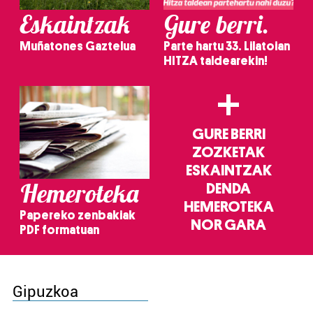
Eskaintzak
Gure berri.
Muñatones Gaztelua
Parte hartu 33. Lilatoian
HITZA taldearekin!
+
GURE BERRI
ZOZKETAK
ESKAINTZAK
Hemeroteka
DENDA
HEMEROTEKA
Papereko zenbakiak
NOR GARA
PDF formatuan
Gipuzkoa