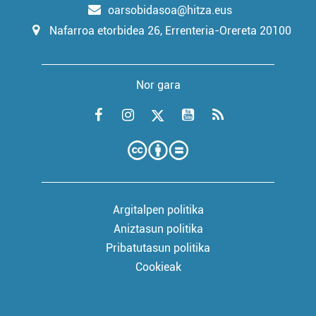
oarsobidasoa@hitza.eus
Nafarroa etorbidea 26, Errenteria-Orereta 20100
Nor gara
Argitalpen politika
Aniztasun politika
Pribatutasun politika
Cookieak