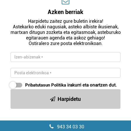
Azken berriak
Harpidetu zaitez gure buletin irekira!
Astekarko eduki nagusiak, asteko albiste ikusienak,
martxan ditugun zozketa eta egitasmoak, asteburuko
egitarauen agenda eta askoz gehiago!
Ostiralero zure posta elektronikoan.
Pribatutasun Politika
irakurri eta onartzen dut.
Harpidetu
943 34 03 30