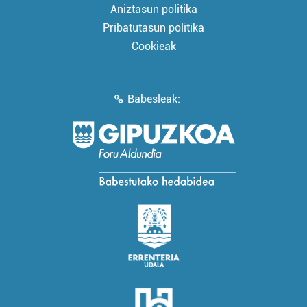
Aniztasun politika
Pribatutasun politika
Cookieak
Babesleak: