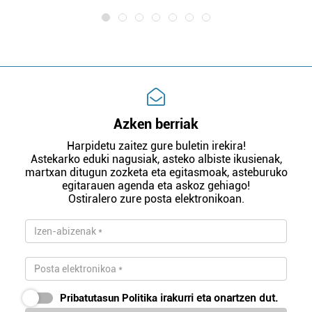
Azken berriak
Harpidetu zaitez gure buletin irekira!
Astekarko eduki nagusiak, asteko albiste ikusienak,
martxan ditugun zozketa eta egitasmoak, asteburuko
egitarauen agenda eta askoz gehiago!
Ostiralero zure posta elektronikoan.
Pribatutasun Politika
irakurri eta onartzen dut.