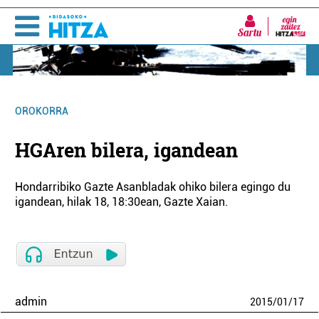
Sartu
OROKORRA
HGAren bilera, igandean
Hondarribiko Gazte Asanbladak ohiko bilera egingo du
igandean, hilak 18, 18:30ean, Gazte Xaian.
admin
2015
/
01
/
17