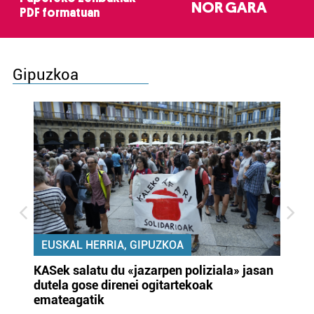
NOR GARA
PDF formatuan
Gipuzkoa
EUSKAL HERRIA, GIPUZKOA
KASek salatu du «jazarpen poliziala» jasan
Pa
dutela gose direnei ogitartekoak
da
emateagatik
«s