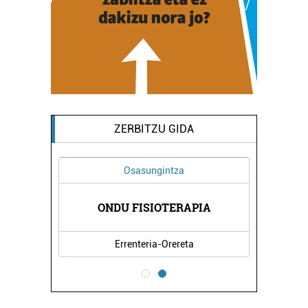
ZERBITZU GIDA
Osasungintza
ONDU FISIOTERAPIA
Errenteria-Orereta