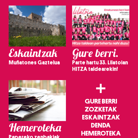
Eskaintzak
Gure berri.
Muñatones Gaztelua
Parte hartu 33. Lilatoian
HITZA taldearekin!
+
GURE BERRI
ZOZKETAK
ESKAINTZAK
Hemeroteka
DENDA
HEMEROTEKA
Papereko zenbakiak