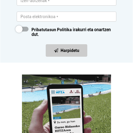
Pribatutasun Politika
irakurri eta onartzen
dut.
Harpidetu