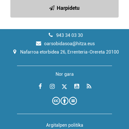
Harpidetu
943 34 03 30
oarsobidasoa@hitza.eus
Nafarroa etorbidea 26, Errenteria-Orereta 20100
Nor gara
Argitalpen politika