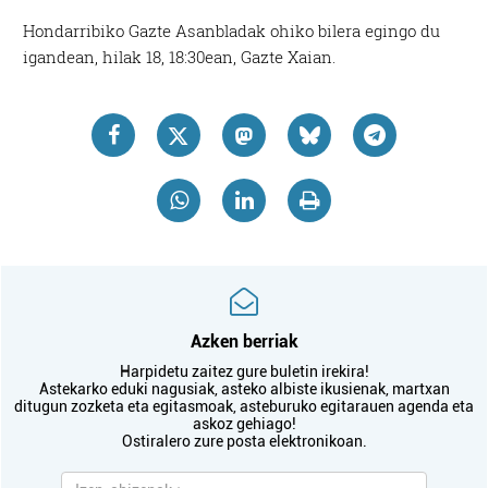
Hondarribiko Gazte Asanbladak ohiko bilera egingo du
igandean, hilak 18, 18:30ean, Gazte Xaian.
Azken berriak
Harpidetu zaitez gure buletin irekira!
Astekarko eduki nagusiak, asteko albiste ikusienak, martxan
ditugun zozketa eta egitasmoak, asteburuko egitarauen agenda eta
askoz gehiago!
Ostiralero zure posta elektronikoan.