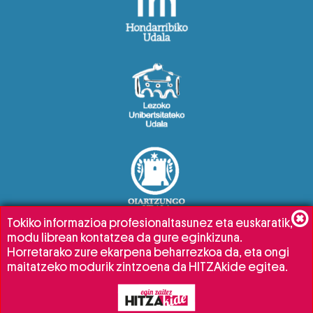
Tokiko informazioa profesionaltasunez eta euskaratik,
modu librean kontatzea da gure eginkizuna.
Horretarako zure ekarpena beharrezkoa da, eta ongi
maitatzeko modurik zintzoena da HITZAkide egitea.