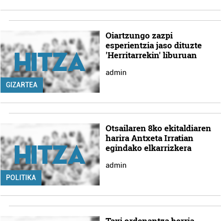
Oiartzungo zazpi
esperientzia jaso dituzte
'Herritarrekin' liburuan
admin
GIZARTEA
Otsailaren 8ko ekitaldiaren
harira Antxeta Irratian
egindako elkarrizkera
admin
POLITIKA
Taxi ordenantza berria