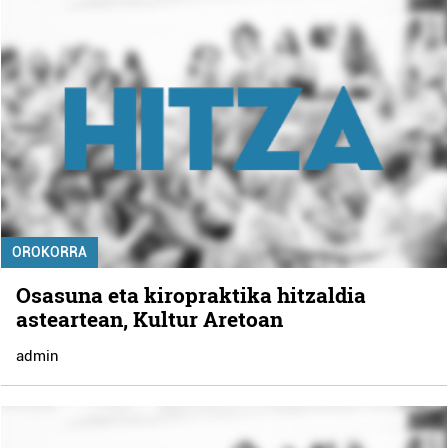
OROKORRA
Osasuna eta kiropraktika hitzaldia
asteartean, Kultur Aretoan
admin