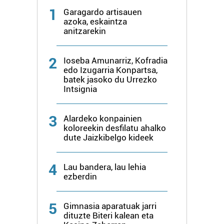
1
Garagardo artisauen
azoka, eskaintza
anitzarekin
2
Ioseba Amunarriz, Kofradia
edo Izugarria Konpartsa,
batek jasoko du Urrezko
Intsignia
3
Alardeko konpainien
koloreekin desfilatu ahalko
dute Jaizkibelgo kideek
4
Lau bandera, lau lehia
ezberdin
5
Gimnasia aparatuak jarri
dituzte Biteri kalean eta