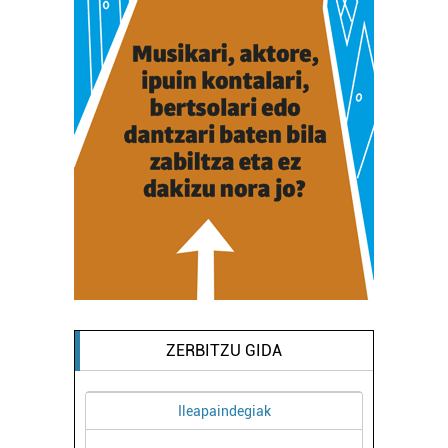
ZERBITZU GIDA
Ileapaindegiak