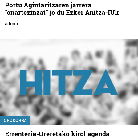
Portu Agintaritzaren jarrera
"onartezinzat" jo du Ezker Anitza-IUk
admin
OROKORRA
Errenteria-Oreretako kirol agenda