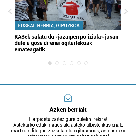
EUSKAL HERRIA, GIPUZKOA
KASek salatu du «jazarpen poliziala» jasan
Pa
dutela gose direnei ogitartekoak
da
emateagatik
«s
Azken berriak
Harpidetu zaitez gure buletin irekira!
Astekarko eduki nagusiak, asteko albiste ikusienak,
martxan ditugun zozketa eta egitasmoak, asteburuko