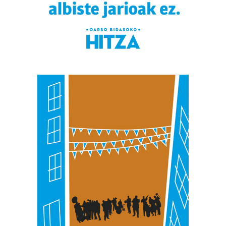
duten interes legitimoa eta horren aurka nola egin
dezakezun ikusteko.
Lortu zure datu pertsonalak prozesatzeko moduari
buruzko informazio gehiago eta ezarri zure lehentasunak
datuen atalean. Edozein unetan alda edo ken dezakezu
zure baimena Cookieen adierazpenean.
Webgune honek cookie propioak eta hirugarrenen cookie-
fitxategiak erabiltzen ditu. Zure esperientzia eta
zerbitzuak hobetzeko asmoz, cookie teknologiaz
baliatzen gara. Ohar hau onartuz gero, teknologia hori
erabiltzeko baimen esplizitua ematen diguzu.
Gehiago
irakurri