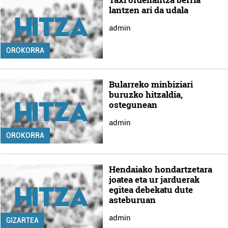
lantzen ari da udala
admin
OROKORRA
Bularreko minbiziari
buruzko hitzaldia,
ostegunean
admin
OROKORRA
Hendaiako hondartzetara
joatea eta ur jarduerak
egitea debekatu dute
asteburuan
admin
GIZARTEA