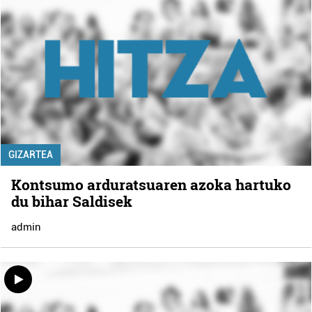
GIZARTEA
Kontsumo arduratsuaren azoka hartuko
du bihar Saldisek
admin