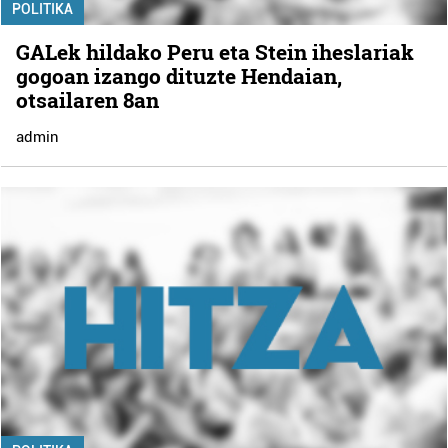
POLITIKA
GALek hildako Peru eta Stein iheslariak
gogoan izango dituzte Hendaian,
otsailaren 8an
admin