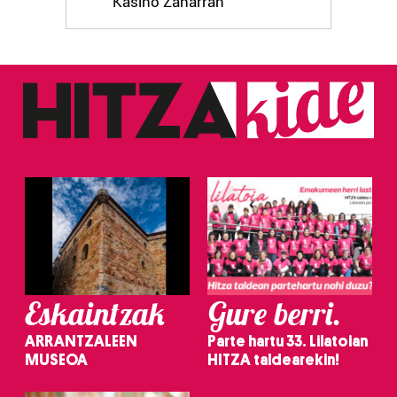
Kasino Zaharran
Eskaintzak
Gure berri.
ARRANTZALEEN
Parte hartu 33. Lilatoian
MUSEOA
HITZA taldearekin!