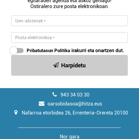
egitarauen agenda eta askoz gehiago!
Ostiralero zure posta elektronikoan.
Pribatutasun Politika
irakurri eta onartzen dut.
Harpidetu
943 34 03 30
oarsobidasoa@hitza.eus
Nafarroa etorbidea 26, Errenteria-Orereta 20100
Nor gara