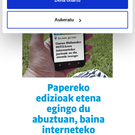
location which can be accurate to within several
meters
Aukeratu
Identify your device by actively scanning it for
specific characteristics (fingerprinting)
Find out more about how your personal data is processed
and set your preferences in the
details section
.
Guk eta gure bazkideek zure datu pertsonalak
prozesatzen ditugu, zure IP zenbakia, besteak beste,
teknologia erabiliz, cookieak adibidez, iragarki eta eduki
pertsonalizatuak eskaintzeko, iragarkiak eta edukia
neurtzeko, jendeari buruzko informazioa biltzeko eta
produktuak garatzeko. Zure datuak nork eta zertarako
erabiltzen dituen hauta dezakezu.
Bazkide batzuek ez dizute baimenik eskatzen, eta beren
interes komertzial legitimoetan babesten dira. Ikusi gure
bazkideen zerrenda, beren ustez zein helburutarako