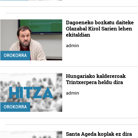
Dagoeneko bozkatu daiteke
Olazabal Kirol Sarien lehen
ekitaldian
admin
OROKORRA
Hungariako kaldereroak
Trintxerpera heldu dira
admin
OROKORRA
Santa Ageda koplak ez dira