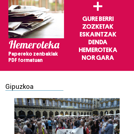
+
GURE BERRI
ZOZKETAK
ESKAINTZAK
Hemeroteka
DENDA
HEMEROTEKA
Papereko zenbakiak
NOR GARA
PDF formatuan
Gipuzkoa