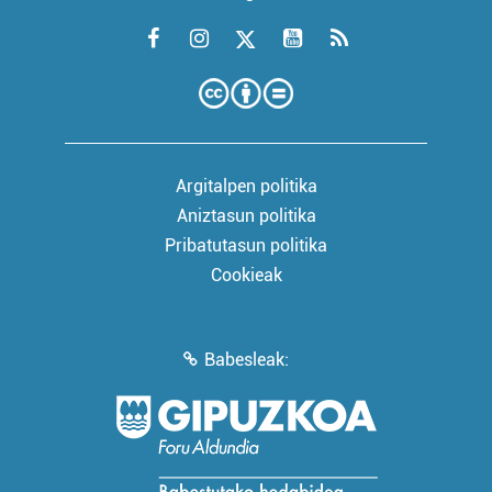
Argitalpen politika
Aniztasun politika
Pribatutasun politika
Cookieak
Babesleak: