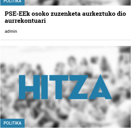
POLITIKA
PSE-EEk osoko zuzenketa aurkeztuko dio
aurrekontuari
admin
POLITIKA