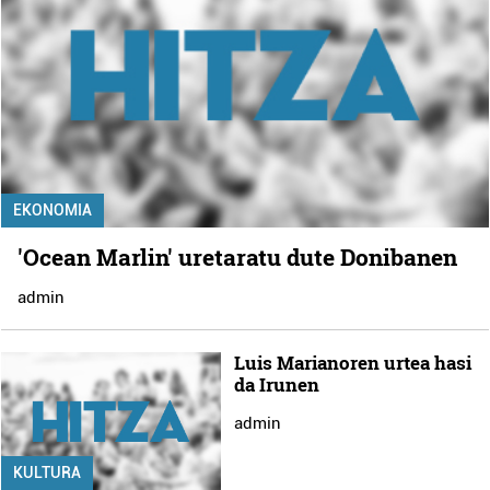
EKONOMIA
'Ocean Marlin' uretaratu dute Donibanen
admin
Luis Marianoren urtea hasi
da Irunen
admin
KULTURA