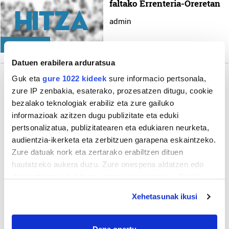
faltako Errenteria-Oreretan
admin
OROKORRA
Datuen erabilera arduratsua
Guk eta
gure 1022 kideek
sure informacio pertsonala,
zure IP zenbakia, esaterako, prozesatzen ditugu, cookie
Gehiago
bezalako teknologiak erabiliz eta zure gailuko
informazioak azitzen dugu publizitate eta eduki
pertsonalizatua, publizitatearen eta edukiaren neurketa,
audientzia-ikerketa eta zerbitzuen garapena eskaintzeko.
Zure datuak nork eta zertarako erabiltzen dituen
hautatzeko aukera duzu. Zure onespena aldatzen edo
deuseztatzen ahal duzu edozein momentutan, Cookie
deklaraziotik edo Privacy triggerean klikatuz.
Xehetasunak ikusi
If you allow, we would also like to:
Collect information about your geographical
Dena onartu