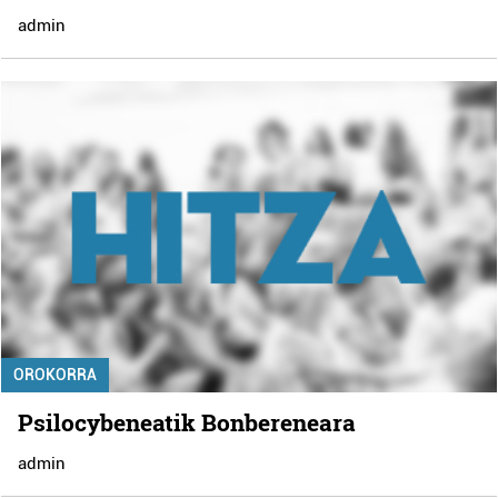
admin
OROKORRA
Psilocybeneatik Bonbereneara
admin