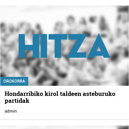
OROKORRA
Hondarribiko kirol taldeen asteburuko
partidak
admin