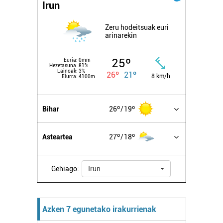
Irun
Zeru hodeitsuak euri
arinarekin
25º
Euria:
0mm
Hezetasuna:
81%
Lainoak:
3%
26º
21º
8 km/h
Elurra:
4100m
Bihar
26º
19º
Asteartea
27º
18º
Gehiago:
Irun
Azken 7 egunetako irakurrienak