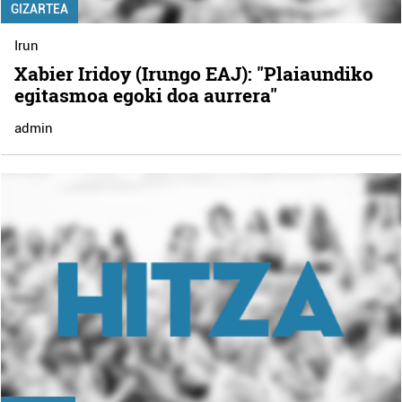
GIZARTEA
Irun
Xabier Iridoy (Irungo EAJ): "Plaiaundiko
egitasmoa egoki doa aurrera"
admin