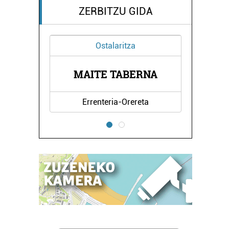
ZERBITZU GIDA
Ostalaritza
A
MAITE TABERNA
Errenteria-Orereta