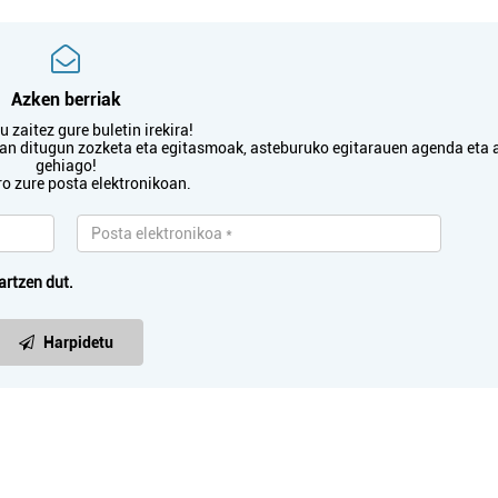
Azken berriak
 zaitez gure buletin irekira!
txan ditugun zozketa eta egitasmoak, asteburuko egitarauen agenda eta 
gehiago!
ro zure posta elektronikoan.
artzen dut.
Harpidetu