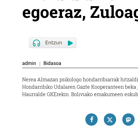
egoeraz, Zuloa
admin
Bidasoa
Nerea Almazan psikologo hondarribiarrak hitzaldi
Hondarribiko Udalaren Gazte Kooperanteen beka jas
Haurralde GKErekin. Boliviako emakumeen eskubi