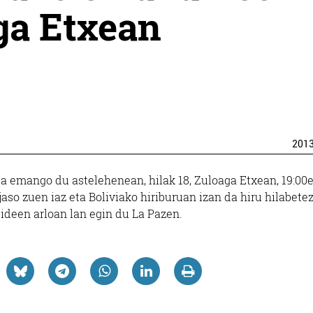
ga Etxean
201
a emango du astelehenean, hilak 18, Zuloaga Etxean, 19:00e
o zuen iaz eta Boliviako hiriburuan izan da hiru hilabetez
deen arloan lan egin du La Pazen.