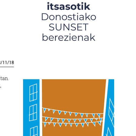
3
/
11
/
18
tan.
,