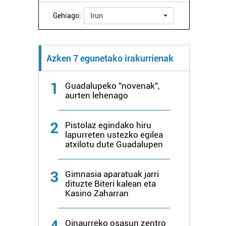
Gehiago:
Irun
Azken 7 egunetako irakurrienak
1
Guadalupeko "novenak",
aurten lehenago
2
Pistolaz egindako hiru
lapurreten ustezko egilea
atxilotu dute Guadalupen
3
Gimnasia aparatuak jarri
dituzte Biteri kalean eta
Kasino Zaharran
4
Oinaurreko osasun zentro