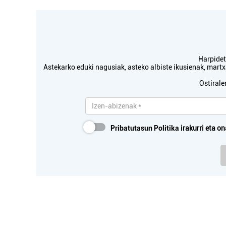
Harpidetu
Astekarko eduki nagusiak, asteko albiste ikusienak, mar
Ostirale
Pribatutasun Politika
irakurri eta on