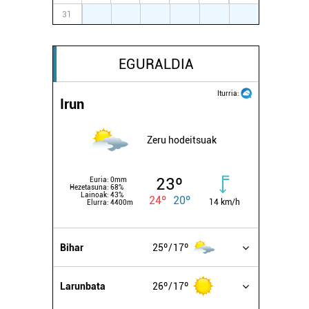
31
1
2
3
4
5
6
EGURALDIA
Iturria:
Irun
Zeru hodeitsuak
23º
Euria:
0mm
Hezetasuna:
68%
Lainoak:
43%
24º
20º
14 km/h
Elurra:
4400m
Bihar
25º
17º
Larunbata
26º
17º