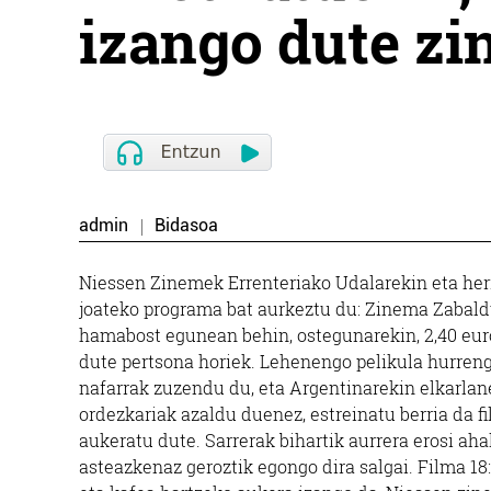
izango dute z
admin
Bidasoa
Niessen Zinemek Errenteriako Udalarekin eta her
joateko programa bat aurkeztu du: Zinema Zabalduz
hamabost egunean behin, ostegunarekin, 2,40 euror
dute pertsona horiek. Lehenengo pelikula hurreng
nafarrak zuzendu du, eta Argentinarekin elkarla
ordezkariak azaldu duenez, estreinatu berria da f
aukeratu dute. Sarrerak bihartik aurrera erosi aha
asteazkenaz geroztik egongo dira salgai. Filma 18