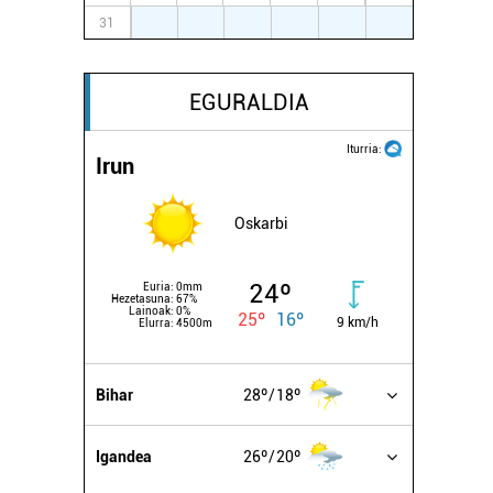
31
1
2
3
4
5
6
EGURALDIA
Iturria:
Irun
Oskarbi
24º
Euria:
0mm
Hezetasuna:
67%
Lainoak:
0%
25º
16º
9 km/h
Elurra:
4500m
Bihar
28º
18º
Igandea
26º
20º