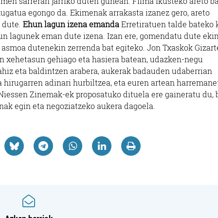
emen sarreran jarriko duten gunean. Filma ikusteko areto b
 mugatua egongo da. Ekimenak arrakasta izanez gero, areto
 dute.
Ehun lagun izena emanda
Erretiratuen talde bateko 
hun lagunek eman dute izena. Izan ere, gomendatu dute ek
 asmoa dutenekin zerrenda bat egiteko. Jon Txaskok Gizart
n xehetasun gehiago eta hasiera batean, udazken-negu
ahiz eta baldintzen arabera, aukerak badauden udaberrian
a hirugarren adinari hurbiltzea, eta euren artean harremane
Niessen Zinemak-ek proposatuko dituela ere gaineratu du, 
nak egin eta negoziatzeko aukera dagoela.