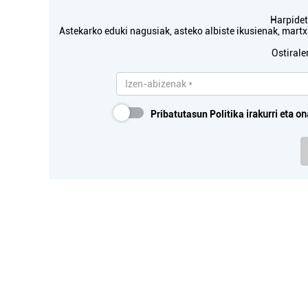
Harpidetu
Astekarko eduki nagusiak, asteko albiste ikusienak, mar
Ostirale
Osasungintza
PRANA MASAJEAK
KAL
Pribatutasun Politika
irakurri eta on
Errenteria-Orereta