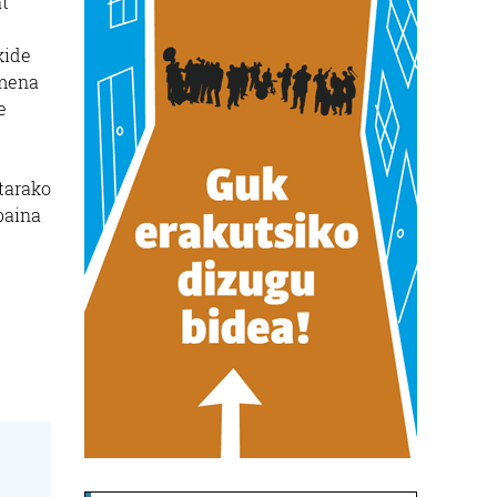
at
kide
imena
e
tarako
baina