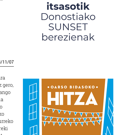
3
/
11
/
07
ara
 gero,
zango
ua
ko
ko
urreko
reki