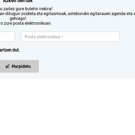
Azken berriak
 zaitez gure buletin irekira!
txan ditugun zozketa eta egitasmoak, asteburuko egitarauen agenda eta 
gehiago!
ro zure posta elektronikoan.
Arropa dendak
Osasungintza
IMA ARROPA DENDA
PRANA MASAJE
artzen dut.
Errenteria-Orereta
Errenteria-Orereta
Harpidetu