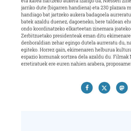
eta kafea hartzeko aukera izango da, Niessen zin
jarriko dute (bigarren handiena) eta 230 plazara
handiago bat jartzeko aukera badagoela aurreratu
batek azaldu duenez, dagoeneko, bere taldean e
ondo koordinatzeko elkarteetan zinemara joateko
Zerbitzuetako presidenteak eman ditu ekimenare
denboraldian zehar egingo dutela aurreratu du, n
egiteko. Horrez gain, ekimenaren helburua kultur
espazio komunak sortzea dela azaldu du. Filmak 
erretiratuek ere euren nahien arabera, proposame