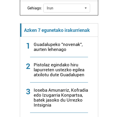
Gehiago:
Irun
Azken 7 egunetako irakurrienak
1
Guadalupeko "novenak",
aurten lehenago
2
Pistolaz egindako hiru
lapurreten ustezko egilea
atxilotu dute Guadalupen
3
Ioseba Amunarriz, Kofradia
edo Izugarria Konpartsa,
batek jasoko du Urrezko
Intsignia