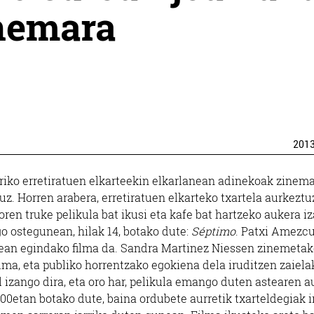
inemara
201
riko erretiratuen elkarteekin elkarlanean adinekoak zinem
. Horren arabera, erretiratuen elkarteko txartela aurkeztuz
en truke pelikula bat ikusi eta kafe bat hartzeko aukera i
o ostegunean, hilak 14, botako dute:
Séptimo
. Patxi Amezc
nean egindako filma da. Sandra Martinez Niessen zinemeta
ilma, eta publiko horrentzako egokiena dela iruditzen zaiela
l izango dira, eta oro har, pelikula emango duten astearen a
:00etan botako dute, baina ordubete aurretik txarteldegiak i