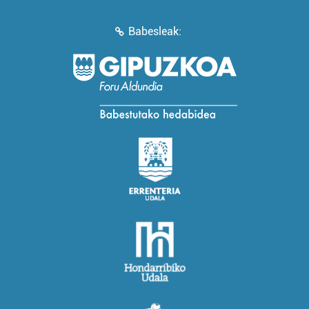
Babesleak: