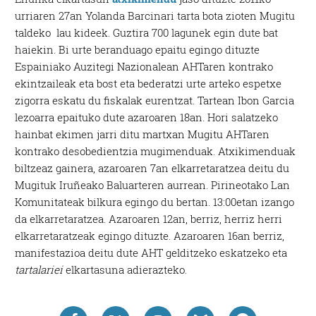
urriaren 27an Yolanda Barcinari tarta bota zioten Mugitu
taldeko lau kideek. Guztira 700 lagunek egin dute bat
haiekin. Bi urte beranduago epaitu egingo dituzte
Espainiako Auzitegi Nazionalean AHTaren kontrako
ekintzaileak eta bost eta bederatzi urte arteko espetxe
zigorra eskatu du fiskalak eurentzat. Tartean Ibon Garcia
lezoarra epaituko dute azaroaren 18an. Hori salatzeko
hainbat ekimen jarri ditu martxan Mugitu AHTaren
kontrako desobedientzia mugimenduak. Atxikimenduak
biltzeaz gainera, azaroaren 7an elkarretaratzea deitu du
Mugituk Iruñeako Baluarteren aurrean. Pirineotako Lan
Komunitateak bilkura egingo du bertan. 13:00etan izango
da elkarretaratzea. Azaroaren 12an, berriz, herriz herri
elkarretaratzeak egingo dituzte. Azaroaren 16an berriz,
manifestazioa deitu dute AHT gelditzeko eskatzeko eta
tartalariei
elkartasuna adierazteko.