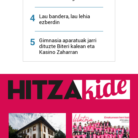
4
Lau bandera, lau lehia
ezberdin
5
Gimnasia aparatuak jarri
dituzte Biteri kalean eta
Kasino Zaharran