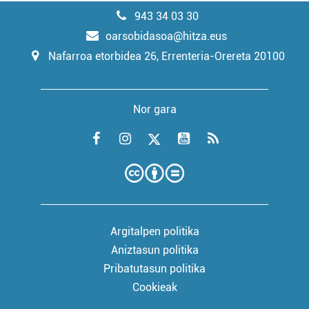
943 34 03 30
oarsobidasoa@hitza.eus
Nafarroa etorbidea 26, Errenteria-Orereta 20100
Nor gara
Argitalpen politika
Aniztasun politika
Pribatutasun politika
Cookieak