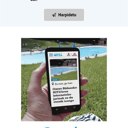
Harpidetu