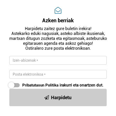
Azken berriak
Harpidetu zaitez gure buletin irekira!
Astekarko eduki nagusiak, asteko albiste ikusienak,
martxan ditugun zozketa eta egitasmoak, asteburuko
egitarauen agenda eta askoz gehiago!
Ostiralero zure posta elektronikoan.
Pribatutasun Politika
irakurri eta onartzen dut.
Harpidetu