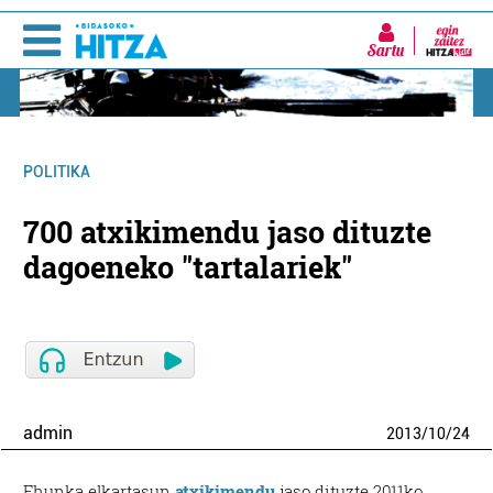
Sartu
POLITIKA
700 atxikimendu jaso dituzte
dagoeneko "tartalariek"
admin
2013
/
10
/
24
Ehunka elkartasun
atxikimendu
jaso dituzte 2011ko