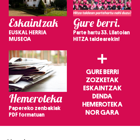
Eskaintzak
Gure berri.
EUSKAL HERRIA
Parte hartu 33. Lilatoian
MUSEOA
HITZA taldearekin!
+
GURE BERRI
ZOZKETAK
ESKAINTZAK
Hemeroteka
DENDA
HEMEROTEKA
Papereko zenbakiak
NOR GARA
PDF formatuan