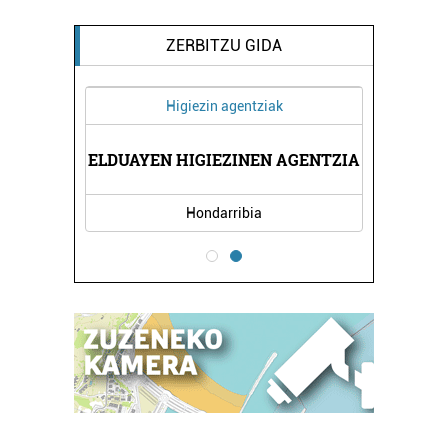
ZERBITZU GIDA
Higiezin agentziak
I
ELDUAYEN HIGIEZINEN AGENTZIA
Hondarribia