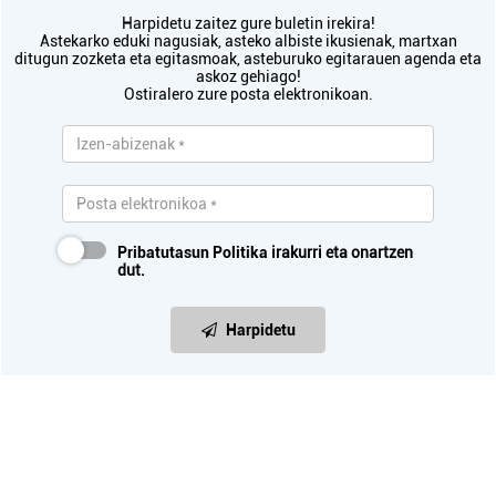
Harpidetu zaitez gure buletin irekira!
Astekarko eduki nagusiak, asteko albiste ikusienak, martxan
ditugun zozketa eta egitasmoak, asteburuko egitarauen agenda eta
askoz gehiago!
Ostiralero zure posta elektronikoan.
Pribatutasun Politika
irakurri eta onartzen
dut.
Harpidetu