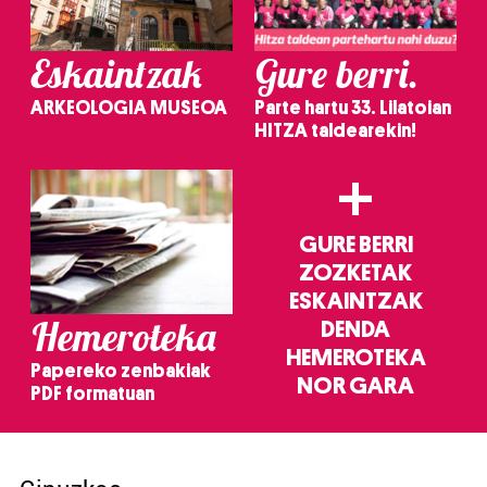
Eskaintzak
Gure berri.
ARKEOLOGIA MUSEOA
Parte hartu 33. Lilatoian
HITZA taldearekin!
+
GURE BERRI
ZOZKETAK
ESKAINTZAK
Hemeroteka
DENDA
HEMEROTEKA
Papereko zenbakiak
NOR GARA
PDF formatuan