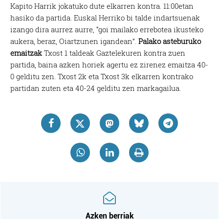
Kapito Harrik jokatuko dute elkarren kontra. 11:00etan
hasiko da partida. Euskal Herriko bi talde indartsuenak
izango dira aurrez aurre, “goi mailako errebotea ikusteko
aukera, beraz, Oiartzunen igandean”.
Palako asteburuko
emaitzak
Txost 1 taldeak Gaztelekuren kontra zuen
partida, baina azken horiek agertu ez zirenez emaitza 40-
0 gelditu zen. Txost 2k eta Txost 3k elkarren kontrako
partidan zuten eta 40-24 gelditu zen markagailua.
Azken berriak