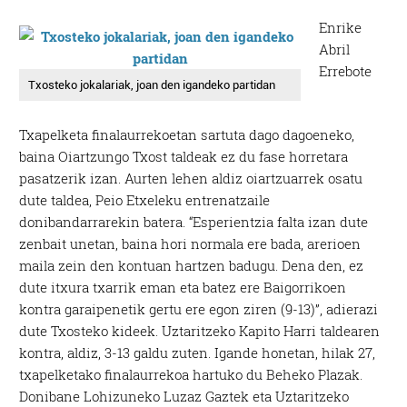
Enrike
Abril
Errebote
Txosteko jokalariak, joan den igandeko partidan
Txapelketa finalaurrekoetan sartuta dago dagoeneko,
baina Oiartzungo Txost taldeak ez du fase horretara
pasatzerik izan.
Aurten lehen aldiz oiartzuarrek osatu
dute taldea, Peio Etxeleku entrenatzaile
donibandarrarekin batera. “Esperientzia falta izan dute
zenbait unetan, baina hori normala ere bada, arerioen
maila zein den kontuan hartzen badugu. Dena den, ez
dute itxura txarrik eman eta batez ere Baigorrikoen
kontra garaipenetik gertu ere egon ziren (9-13)”, adierazi
dute Txosteko kideek. Uztaritzeko Kapito Harri taldearen
kontra, aldiz, 3-13 galdu zuten. Igande honetan, hilak 27,
txapelketako finalaurrekoa hartuko du Beheko Plazak.
Donibane Lohizuneko Luzaz Gaztek eta Uztaritzeko