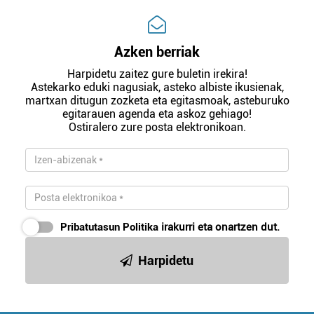
Azken berriak
Harpidetu zaitez gure buletin irekira!
Astekarko eduki nagusiak, asteko albiste ikusienak,
martxan ditugun zozketa eta egitasmoak, asteburuko
egitarauen agenda eta askoz gehiago!
Ostiralero zure posta elektronikoan.
Pribatutasun Politika
irakurri eta onartzen dut.
Harpidetu