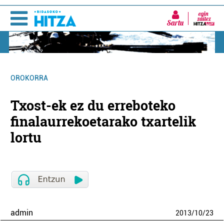
Sartu
OROKORRA
Txost-ek ez du erreboteko
finalaurrekoetarako txartelik
lortu
admin
2013
/
10
/
23