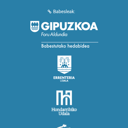
Babesleak: