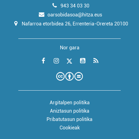
943 34 03 30
oarsobidasoa@hitza.eus
Nafarroa etorbidea 26, Errenteria-Orereta 20100
Nor gara
Argitalpen politika
Aniztasun politika
Pribatutasun politika
Cookieak