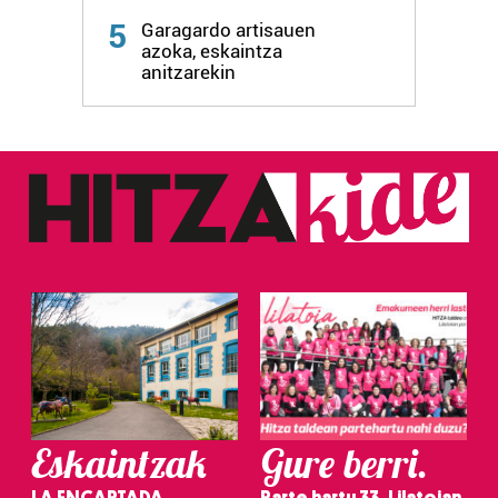
5
Garagardo artisauen
azoka, eskaintza
anitzarekin
Eskaintzak
Gure berri.