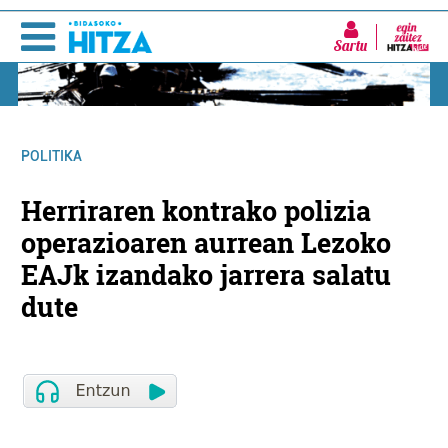
Sartu
POLITIKA
Herriraren kontrako polizia
operazioaren aurrean Lezoko
EAJk izandako jarrera salatu
dute