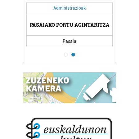
Administrazioak
DEGIA
PASAIAKO PORTU AGINTARITZA
KIRI
Pasaia