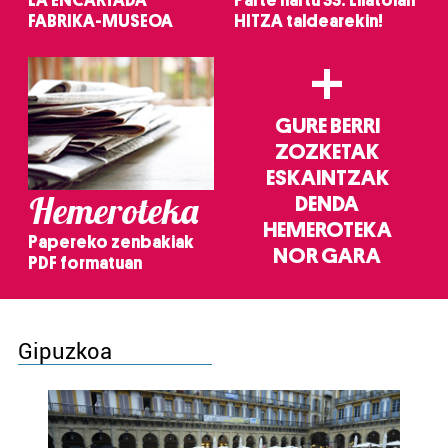
LA ENCARTADA
Parte hartu 33. Lilatoian
FABRIKA-MUSEOA
HITZA taldearekin!
+
GURE BERRI
ZOZKETAK
ESKAINTZAK
Hemeroteka
DENDA
HEMEROTEKA
Papereko zenbakiak
NOR GARA
PDF formatuan
Gipuzkoa