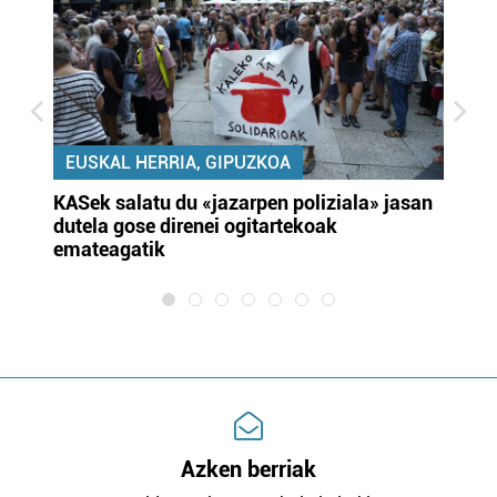
EUSKAL HERRIA, GIPUZKOA
KASek salatu du «jazarpen poliziala» jasan
Pa
dutela gose direnei ogitartekoak
da
emateagatik
«s
Azken berriak