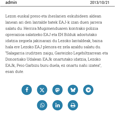
admin
2013
/
10
/
21
Lezon euskal preso eta iheslarien eskubideen aldean
lanean ari den lantalde batek EAJ-k izan duen jarrera
salatu du. Herrira Mugimenduaren kontrako polizia
oprerazioa salatzeko EAJ eta EH Bilduk adostutako
idatzia zegoela jakinarazi du Lezoko lantaldeak, baina
hala ere Lezoko EAJ plenora ez zela azaldu salatu du.
“Salagarria iruditzen zaigu, Gasteizko Legebiltzarrean eta
Donostiako Udalean EAJk onartutako idatzia, Lezoko
EAJk, Peio Garbizu buru duela, ez onartu nahi izatea”,
esan dute.