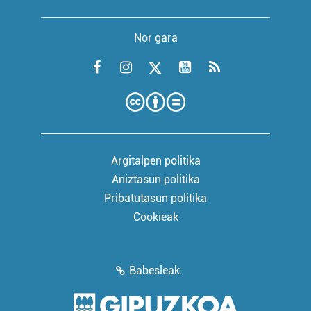
Nor gara
Argitalpen politika
Aniztasun politika
Pribatutasun politika
Cookieak
Babesleak: