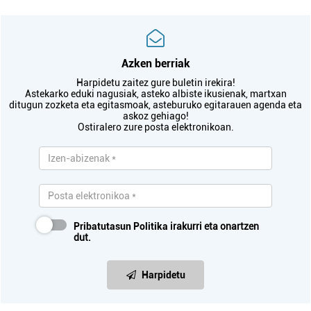
Azken berriak
Harpidetu zaitez gure buletin irekira!
Astekarko eduki nagusiak, asteko albiste ikusienak, martxan
ditugun zozketa eta egitasmoak, asteburuko egitarauen agenda eta
askoz gehiago!
Ostiralero zure posta elektronikoan.
Pribatutasun Politika
irakurri eta onartzen
dut.
Harpidetu