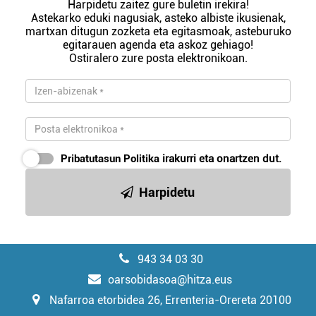
Harpidetu zaitez gure buletin irekira!
Astekarko eduki nagusiak, asteko albiste ikusienak,
martxan ditugun zozketa eta egitasmoak, asteburuko
egitarauen agenda eta askoz gehiago!
Ostiralero zure posta elektronikoan.
Pribatutasun Politika
irakurri eta onartzen dut.
Harpidetu
943 34 03 30
oarsobidasoa@hitza.eus
Nafarroa etorbidea 26, Errenteria-Orereta 20100