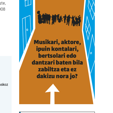
te,
008
askoz