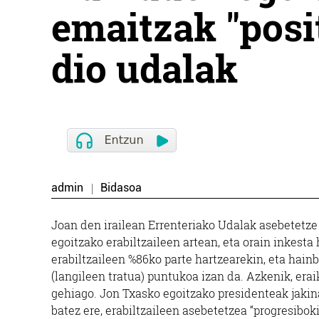
emaitzak "posit
dio udalak
admin
Bidasoa
Joan den irailean Errenteriako Udalak asebetetze
egoitzako erabiltzaileen artean, eta orain inkesta 
erabiltzaileen %86ko parte hartzearekin, eta hain
(langileen tratua) puntukoa izan da. Azkenik, erai
gehiago. Jon Txasko egoitzako presidenteak jakina
batez ere, erabiltzaileen asebetetzea “progresibok