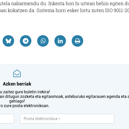
utela nabarmendu du. Inkesta hori bi urtean behin egiten du
oan kokatzen da. Sistema horri esker lortu zuten ISO 9011-2
Azken berriak
 zaitez gure buletin irekira!
txan ditugun zozketa eta egitasmoak, asteburuko egitarauen agenda eta 
gehiago!
ro zure posta elektronikoan.