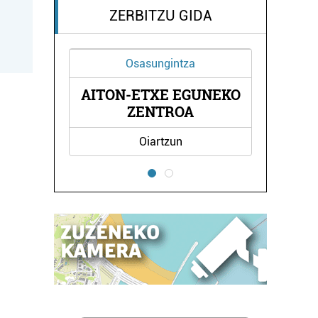
ZERBITZU GIDA
Osasungintza
AITON-ETXE EGUNEKO
BERNA
LEKU
ZENTROA
Oiartzun