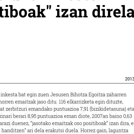
iboak" izan direl
201
 inkesta bat egin zuen Jesusen Bihotza Egoitza zaharren
horren emaitzak jaso ditu. 116 elkarrizketa egin dituzte,
bat zerbitzuri emandako puntuazioa 7,91 (bizikidetasuna) eta
kinari berari 8,95 puntuazioa eman diote, 2007an baino 0,63
razi duenez, “jasotako emaitzak oso positiboak” izan dira, e
i handitzen” ari dela erakutsi duela. Horrez gain, laguntza