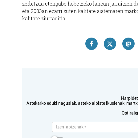
zerbitzua etengabe hobetzeko lanean jarraitzen d
eta 2003an ezarri zuten kalitate sistemaren mark
kalitate ziurtagiria.
Harpidetu
Astekarko eduki nagusiak, asteko albiste ikusienak, mar
Ostirale