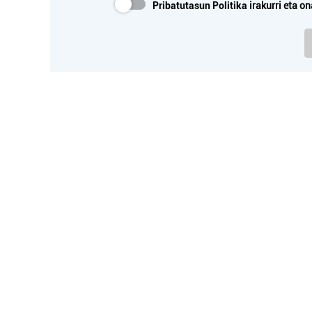
Pribatutasun Politika
irakurri eta on
AI