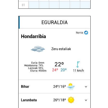
31
1
2
3
4
5
6
EGURALDIA
Iturria:
Hondarribia
Zeru estaliak
22º
Euria:
0mm
Hezetasuna:
74%
Lainoak:
55%
24º
20º
11 km/h
Elurra:
4500m
Bihar
24º
16º
Larunbata
26º
18º