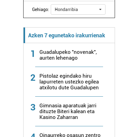
Gehiago:
Hondarribia
Azken 7 egunetako irakurrienak
1
Guadalupeko "novenak",
aurten lehenago
2
Pistolaz egindako hiru
lapurreten ustezko egilea
atxilotu dute Guadalupen
3
Gimnasia aparatuak jarri
dituzte Biteri kalean eta
Kasino Zaharran
4
Oinaurreko osasun zentro