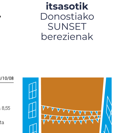
a
3
/
10
/
08
 8,55
ta