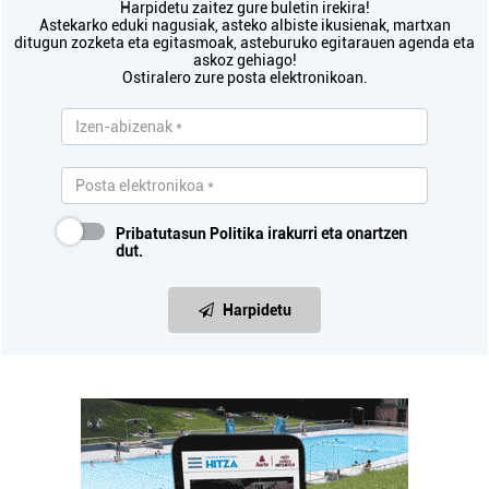
Harpidetu zaitez gure buletin irekira!
Astekarko eduki nagusiak, asteko albiste ikusienak, martxan
ditugun zozketa eta egitasmoak, asteburuko egitarauen agenda eta
askoz gehiago!
Ostiralero zure posta elektronikoan.
Pribatutasun Politika
irakurri eta onartzen
dut.
Harpidetu