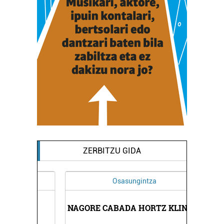
ZERBITZU GIDA
Osasungintza
RNA
NAGORE CABADA HORTZ KLINIKA
KA