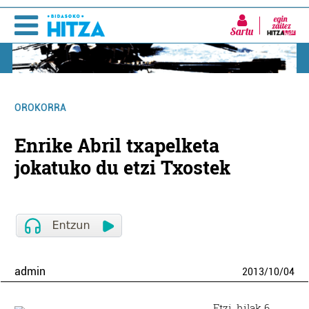
Sartu
OROKORRA
Enrike Abril txapelketa
jokatuko du etzi Txostek
admin
2013
/
10
/
04
Etzi, hilak 6,