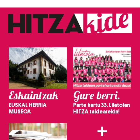
Eskaintzak
Gure berri.
EUSKAL HERRIA
Parte hartu 33. Lilatoian
MUSEOA
HITZA taldearekin!
+