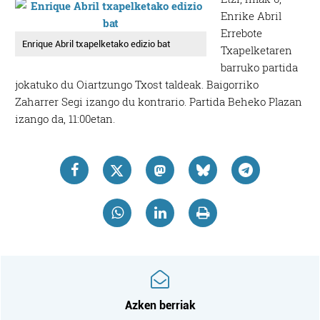
Enrike Abril
Errebote
Enrique Abril txapelketako edizio bat
Txapelketaren
barruko partida
jokatuko du Oiartzungo Txost taldeak. Baigorriko
Zaharrer Segi izango du kontrario. Partida Beheko Plazan
izango da, 11:00etan.
Azken berriak