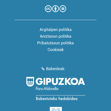
Argitalpen politika
Aniztasun politika
Pribatutasun politika
Cookieak
Babesleak: