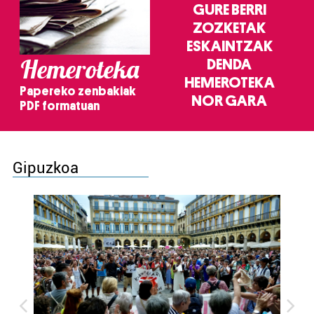
GURE BERRI
ZOZKETAK
ESKAINTZAK
Hemeroteka
DENDA
HEMEROTEKA
Papereko zenbakiak
NOR GARA
PDF formatuan
Gipuzkoa