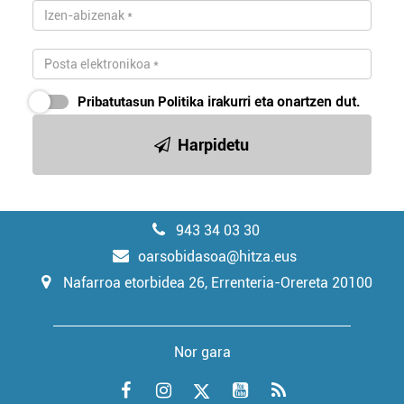
Pribatutasun Politika
irakurri eta onartzen dut.
Harpidetu
943 34 03 30
oarsobidasoa@hitza.eus
Nafarroa etorbidea 26, Errenteria-Orereta 20100
Nor gara