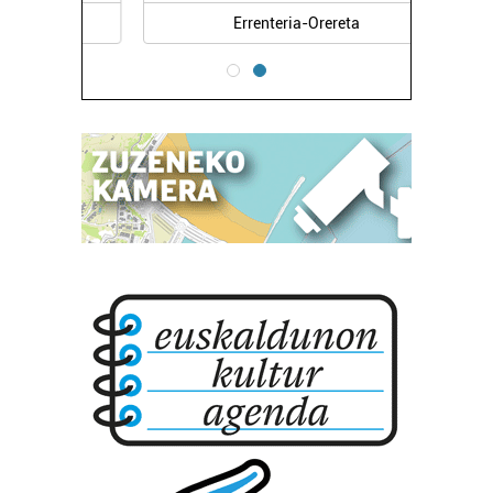
Errenteria-Orereta