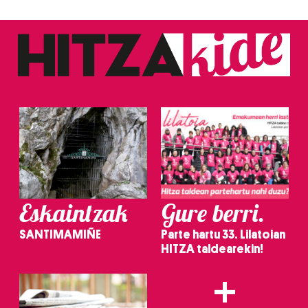
Eskaintzak
Gure berri.
SANTIMAMIÑE
Parte hartu 33. Lilatoian
HITZA taldearekin!
+