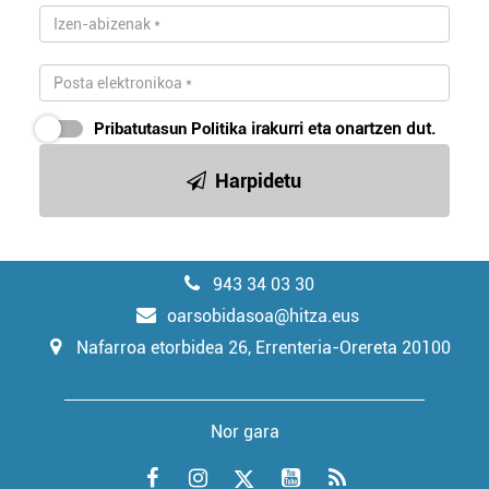
Pribatutasun Politika
irakurri eta onartzen dut.
Harpidetu
943 34 03 30
oarsobidasoa@hitza.eus
Nafarroa etorbidea 26, Errenteria-Orereta 20100
Nor gara