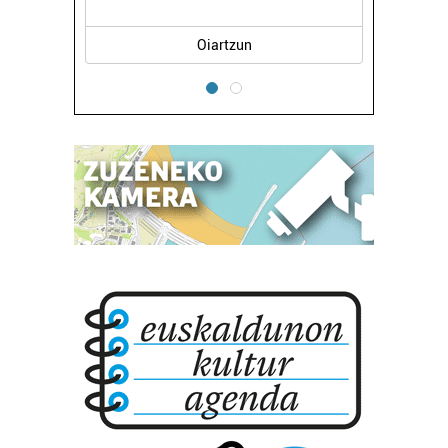
Oiartzun