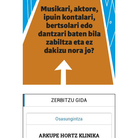
ZERBITZU GIDA
Osasungintza
BERNA
ARKUPE HORTZ KLINIKA
LAND