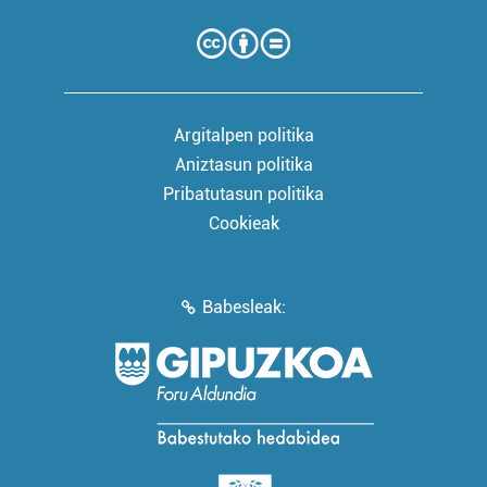
Argitalpen politika
Aniztasun politika
Pribatutasun politika
Cookieak
Babesleak: