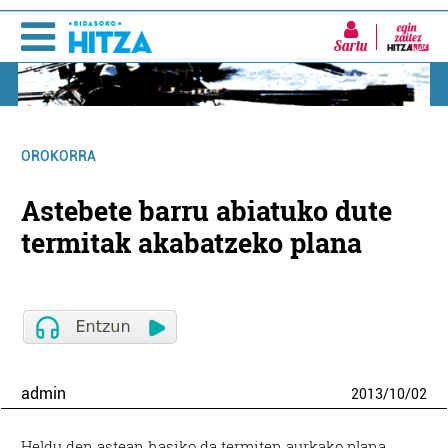
Sartu
OROKORRA
Astebete barru abiatuko dute
termitak akabatzeko plana
admin
2013
/
10
/
02
Heldu den astean hasiko da termiten aurkako plana.