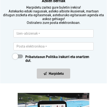
Azken berriak
Harpidetu zaitez gure buletin irekira!
Astekarko eduki nagusiak, asteko albiste ikusienak, martxan
ditugun zozketa eta egitasmoak, asteburuko egitarauen agenda eta
askoz gehiago!
Ostiralero zure posta elektronikoan.
Pribatutasun Politika
irakurri eta onartzen
dut.
Harpidetu