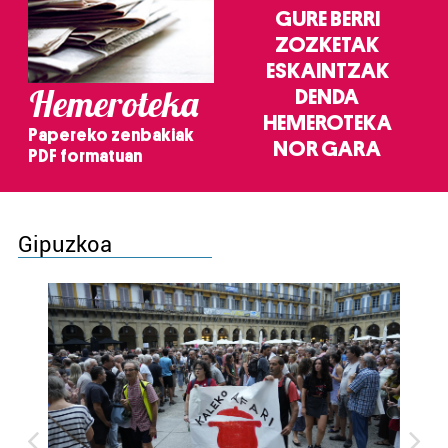
GURE BERRI
ZOZKETAK
ESKAINTZAK
Hemeroteka
DENDA
HEMEROTEKA
Papereko zenbakiak
NOR GARA
PDF formatuan
Gipuzkoa