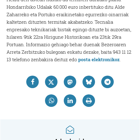
Hondarribiko Udalak 60.000 euro inbertituko ditu Alde
Zaharreko eta Portuko eraikinetako egurrezko oinarriak
kaltetzen dituzten termitak akabatzeko. Tecnalia
enpresako teknikariak bistak egingo dituzte bi auzoetan,
hilaren 9tik 22ra Hirigune Historikoan eta 23tik 29ra
Portuan.
Informazio gehiago behar duenak Bezeroaren
Arreta Zerbitzuko bulegoan eskatu dezake, baita 943 11 12
13 telefono zenbakira deituz edo
posta elektronikoz
.