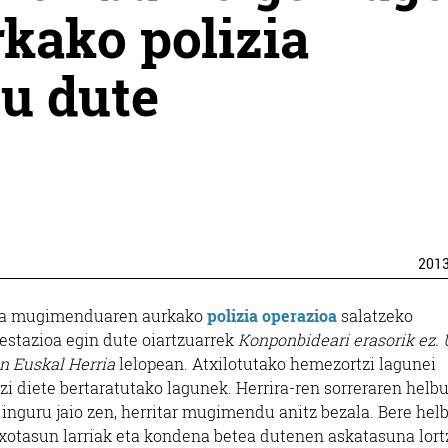
rkako polizia
tu dute
201
ra mugimenduaren aurkako
polizia operazioa
salatzeko
estazioa egin dute oiartzuarrek
Konponbideari erasorik ez. 
n Euskal Herria
lelopean.
Atxilotutako hemezortzi lagunei
zi diete bertaratutako lagunek. Herrira-ren sorreraren helb
di inguru jaio zen, herritar mugimendu anitz bezala. Bere he
aixotasun larriak eta kondena betea dutenen askatasuna lor