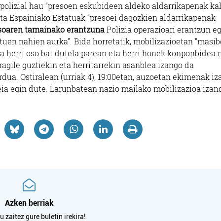
io polizial hau “presoen eskubideen aldeko aldarrikapenak ka
eta Espainiako Estatuak “presoei dagozkien aldarrikapenak
soaren tamainako erantzuna
Polizia operazioari erantzun e
uen nahien aurka”. Bide horretatik, mobilizazioetan “masib
ela herri oso bat dutela parean eta herri honek konponbidea 
ragile guztiekin eta herritarrekin asanblea izango da
rdua. Ostiralean (urriak 4), 19:00etan, auzoetan ekimenak i
eia egin dute. Larunbatean nazio mailako mobilizazioa izan
Azken berriak
 zaitez gure buletin irekira!