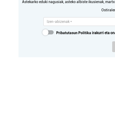
Astekarko eduki nagusiak, asteko albiste ikusienak, mar
Ostirale
Pribatutasun Politika
irakurri eta on