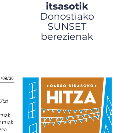
3
/
09
/
30
Utzi
uruak
lburuak
tzea