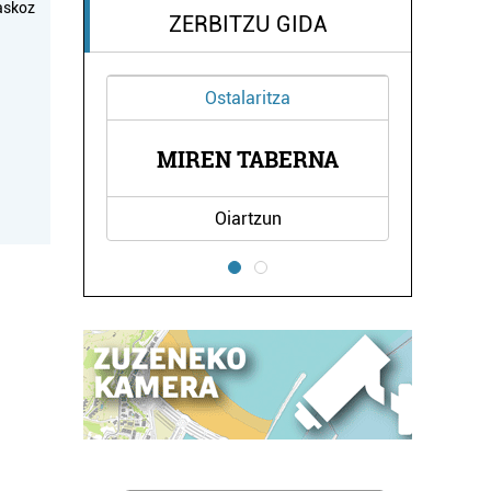
askoz
ZERBITZU GIDA
Ostalaritza
KOLA
MIREN TABERNA
URM
Oiartzun