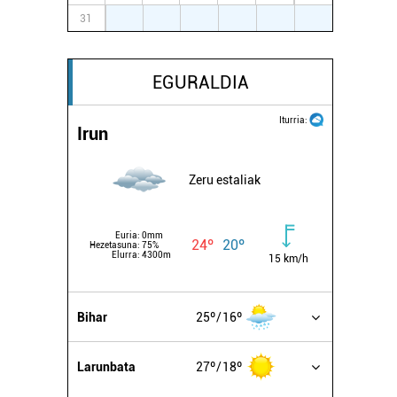
31
1
2
3
4
5
6
EGURALDIA
Iturria:
Irun
Zeru estaliak
Euria:
0mm
24º
20º
Hezetasuna:
75%
Elurra:
4300m
15 km/h
Bihar
25º
16º
Larunbata
27º
18º