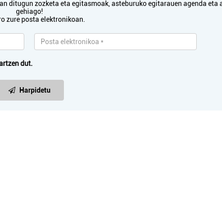
txan ditugun zozketa eta egitasmoak, asteburuko egitarauen agenda eta 
gehiago!
ro zure posta elektronikoan.
Ostalaritza
Haur eskolak
artzen dut.
MIREN TABERNA
URMENDI HAUR ES
Harpidetu
Oiartzun
Oiartzun