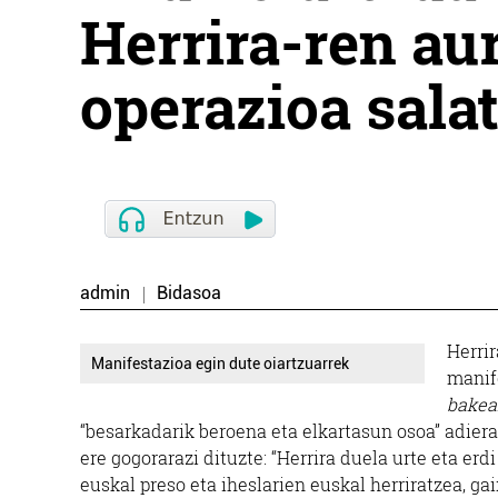
Herrira-ren au
operazioa sala
admin
Bidasoa
Herri
Manifestazioa egin dute oiartzuarrek
manif
bakea
“besarkadarik beroena eta elkartasun osoa” adiera
ere gogorarazi dituzte: “Herrira duela urte eta er
euskal preso eta iheslarien euskal herriratzea, g