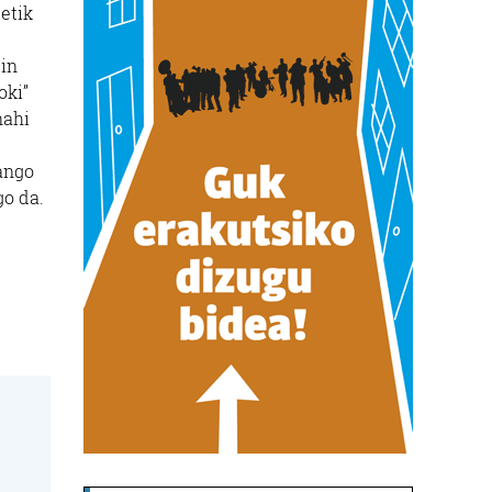
letik
gin
oki”
nahi
zango
go da.