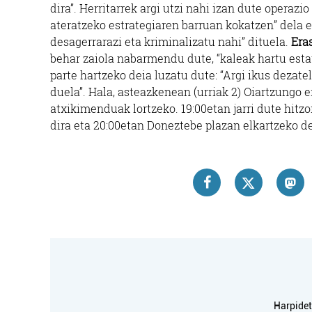
dira”. Herritarrek argi utzi nahi izan dute operaz
ateratzeko estrategiaren barruan kokatzen” dela 
desagerrarazi eta kriminalizatu nahi” dituela.
Era
behar zaiola nabarmendu dute, “kaleak hartu estat
parte hartzeko deia luzatu dute: “Argi ikus dezat
duela”. Hala, asteazkenean (urriak 2) Oiartzungo e
atxikimenduak lortzeko. 19:00etan jarri dute hitzo
dira eta 20:00etan Doneztebe plazan elkartzeko d
Harpidetu