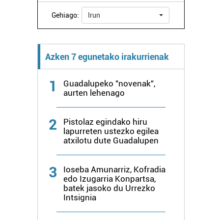
Gehiago:
Irun
Azken 7 egunetako irakurrienak
1
Guadalupeko "novenak",
aurten lehenago
2
Pistolaz egindako hiru
lapurreten ustezko egilea
atxilotu dute Guadalupen
3
Ioseba Amunarriz, Kofradia
edo Izugarria Konpartsa,
batek jasoko du Urrezko
Intsignia