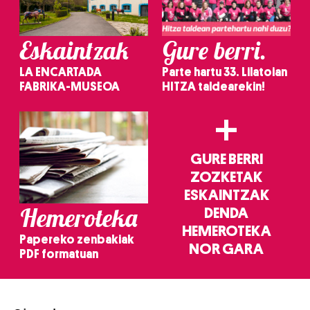
Eskaintzak
Gure berri.
LA ENCARTADA
Parte hartu 33. Lilatoian
FABRIKA-MUSEOA
HITZA taldearekin!
+
GURE BERRI
ZOZKETAK
ESKAINTZAK
Hemeroteka
DENDA
HEMEROTEKA
Papereko zenbakiak
NOR GARA
PDF formatuan