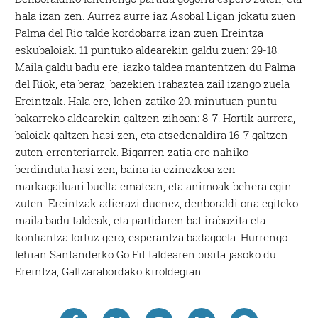
hala izan zen. Aurrez aurre iaz Asobal Ligan jokatu zuen
Palma del Rio talde kordobarra izan zuen Ereintza
eskubaloiak. 11 puntuko aldearekin galdu zuen: 29-18.
Maila galdu badu ere, iazko taldea mantentzen du Palma
del Riok, eta beraz, bazekien irabaztea zail izango zuela
Ereintzak. Hala ere, lehen zatiko 20. minutuan puntu
bakarreko aldearekin galtzen zihoan: 8-7. Hortik aurrera,
baloiak galtzen hasi zen, eta atsedenaldira 16-7 galtzen
zuten errenteriarrek. Bigarren zatia ere nahiko
berdinduta hasi zen, baina ia ezinezkoa zen
markagailuari buelta ematean, eta animoak behera egin
zuten. Ereintzak adierazi duenez, denboraldi ona egiteko
maila badu taldeak, eta partidaren bat irabazita eta
konfiantza lortuz gero, esperantza badagoela. Hurrengo
lehian Santanderko Go Fit taldearen bisita jasoko du
Ereintza, Galtzarabordako kiroldegian.