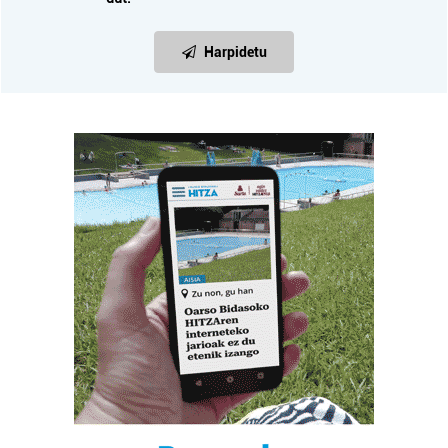
Harpidetu