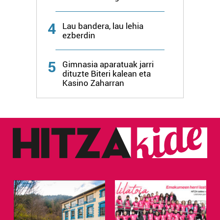
4
Lau bandera, lau lehia
ezberdin
5
Gimnasia aparatuak jarri
dituzte Biteri kalean eta
Kasino Zaharran