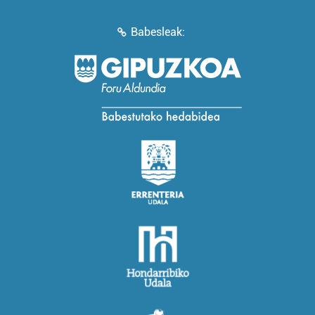
Babesleak: