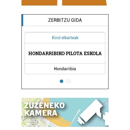
ZERBITZU GIDA
Kirol elkarteak
HONDARRIBIKO PILOTA ESKOLA
Hondarribia
E