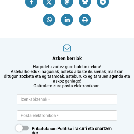
Azken berriak
Harpidetu zaitez gure buletin irekira!
Astekarko eduki nagusiak, asteko albiste ikusienak, martxan
ditugun zozketa eta egitasmoak, asteburuko egitarauen agenda eta
askoz gehiago!
Ostiralero zure posta elektronikoan.
Pribatutasun Politika
irakurri eta onartzen
dut.