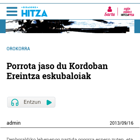
Sartu
OROKORRA
Porrota jaso du Kordoban
Ereintza eskubaloiak
admin
2013
/
09
/
16
Denboraldiko lehenengo partida gogorra espero zuten, eta