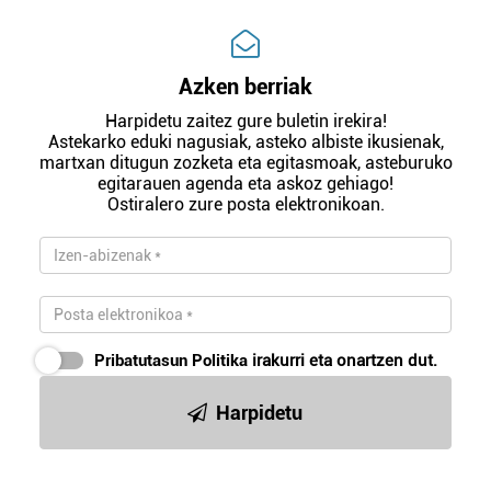
Azken berriak
Harpidetu zaitez gure buletin irekira!
Astekarko eduki nagusiak, asteko albiste ikusienak,
martxan ditugun zozketa eta egitasmoak, asteburuko
egitarauen agenda eta askoz gehiago!
Ostiralero zure posta elektronikoan.
Pribatutasun Politika
irakurri eta onartzen dut.
Harpidetu