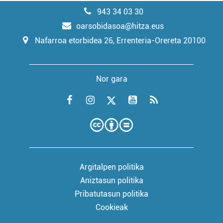
943 34 03 30
oarsobidasoa@hitza.eus
Nafarroa etorbidea 26, Errenteria-Orereta 20100
Nor gara
Argitalpen politika
Aniztasun politika
Pribatutasun politika
Cookieak