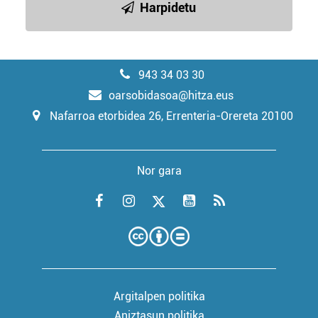
Harpidetu
943 34 03 30
oarsobidasoa@hitza.eus
Nafarroa etorbidea 26, Errenteria-Orereta 20100
Nor gara
Argitalpen politika
Aniztasun politika