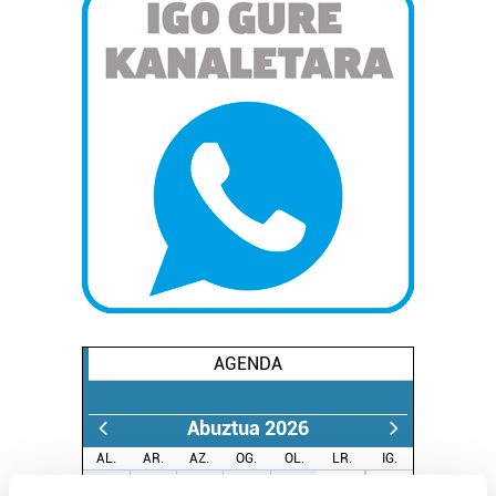
AGENDA
Abuztua 2026
AL.
AR.
AZ.
OG.
OL.
LR.
IG.
27
28
29
30
31
1
2