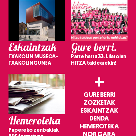
Eskaintzak
Gure berri.
TXAKOLIN MUSEOA-
Parte hartu 33. Lilatoian
TXAKOLINGUNEA
HITZA taldearekin!
+
GURE BERRI
ZOZKETAK
ESKAINTZAK
Hemeroteka
DENDA
HEMEROTEKA
Papereko zenbakiak
NOR GARA