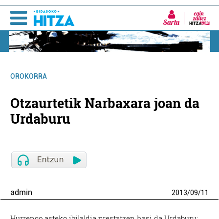
Sartu
OROKORRA
Otzaurtetik Narbaxara joan da
Urdaburu
admin
2013
/
09
/
11
Hurrengo asteko ibilaldia prestatzen hasi da Urdaburu: