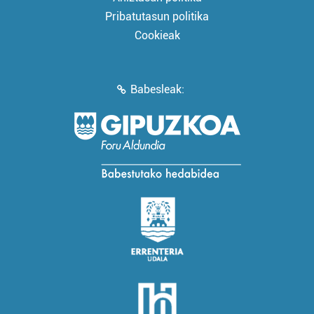
Pribatutasun politika
Cookieak
Babesleak: