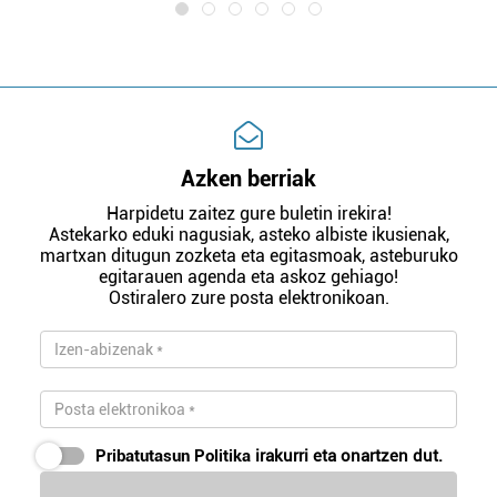
Azken berriak
Harpidetu zaitez gure buletin irekira!
Astekarko eduki nagusiak, asteko albiste ikusienak,
martxan ditugun zozketa eta egitasmoak, asteburuko
egitarauen agenda eta askoz gehiago!
Ostiralero zure posta elektronikoan.
Pribatutasun Politika
irakurri eta onartzen dut.