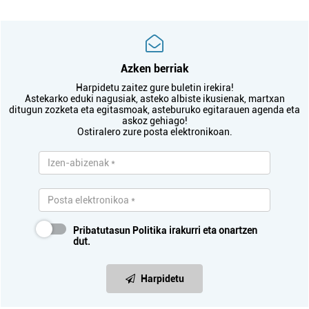
Azken berriak
Harpidetu zaitez gure buletin irekira!
Astekarko eduki nagusiak, asteko albiste ikusienak, martxan
ditugun zozketa eta egitasmoak, asteburuko egitarauen agenda eta
askoz gehiago!
Ostiralero zure posta elektronikoan.
Pribatutasun Politika
irakurri eta onartzen
dut.
Harpidetu