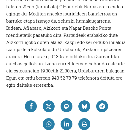
hilaren 21ean (larunbata) Otzaurtetik Narbaxarako bidea
egingo du. Mediterraneoko isurialdeen banalerroaren
barruko etapa izango da, zehazki hamalaugarrena.
Bidean, Añabaso, Aizkorri eta Napar Basoko Punta
mendietatik pasatuko dira. Partaideek erabakiko dute
Aizkorri igoko duten ala ez. Zazpi edo sei orduko ibilaldia
izango dela kalkulatu du Urdaburuk, Aizkorri igotzearen
arabera. Horretarako, 07:30ean bilduko dira Zumardiko
autobus geltokian. Izena aurretik eman behar da astearte
eta ostegunetan 19:30etik 21:30era, Urdabururen bulegoan.
Egun eta ordu berean 943 52 78 79 telefonora deituta ere
egin daiteke erreserba.