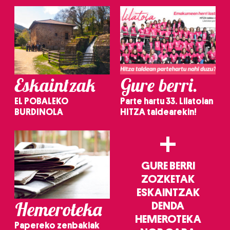
Eskaintzak
Gure berri.
EL POBALEKO
Parte hartu 33. Lilatoian
BURDINOLA
HITZA taldearekin!
+
GURE BERRI
ZOZKETAK
ESKAINTZAK
Hemeroteka
DENDA
HEMEROTEKA
Papereko zenbakiak