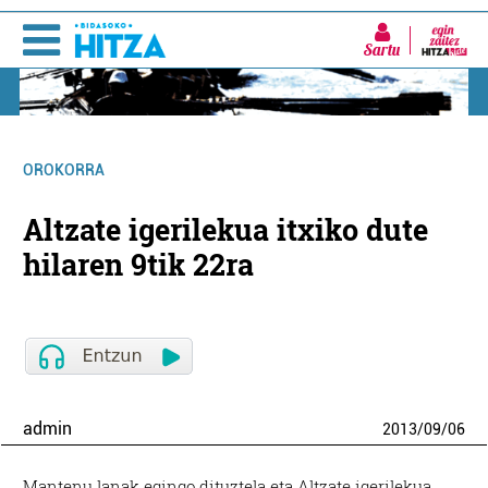
Sartu
OROKORRA
Altzate igerilekua itxiko dute
hilaren 9tik 22ra
admin
2013
/
09
/
06
Mantenu lanak egingo dituztela eta Altzate igerilekua