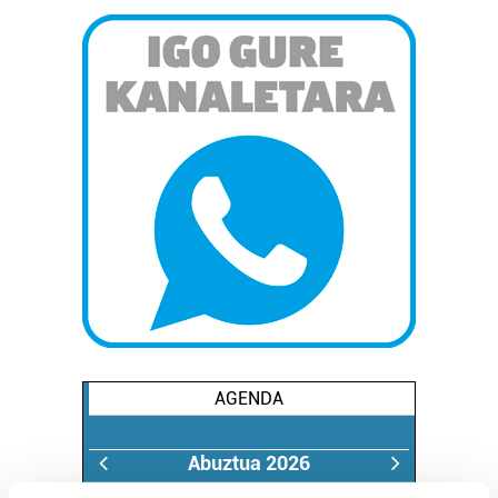
AGENDA
Abuztua 2026
AL.
AR.
AZ.
OG.
OL.
LR.
IG.