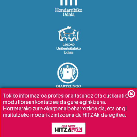
Tokiko informazioa profesionaltasunez eta euskaratik,
modu librean kontatzea da gure eginkizuna.
Horretarako zure ekarpena beharrezkoa da, eta ongi
maitatzeko modurik zintzoena da HITZAkide egitea.