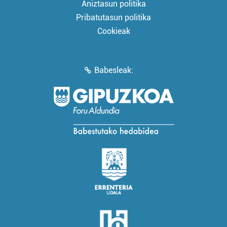
Aniztasun politika
Pribatutasun politika
Cookieak
Babesleak: