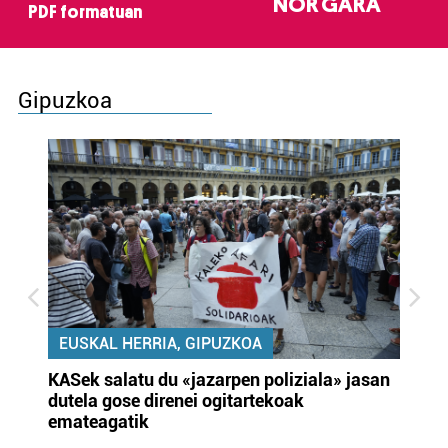
NOR GARA
PDF formatuan
Gipuzkoa
EUSKAL HERRIA, GIPUZKOA
KASek salatu du «jazarpen poliziala» jasan
Pa
dutela gose direnei ogitartekoak
da
emateagatik
«s