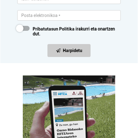
Pribatutasun Politika
irakurri eta onartzen
dut.
Harpidetu