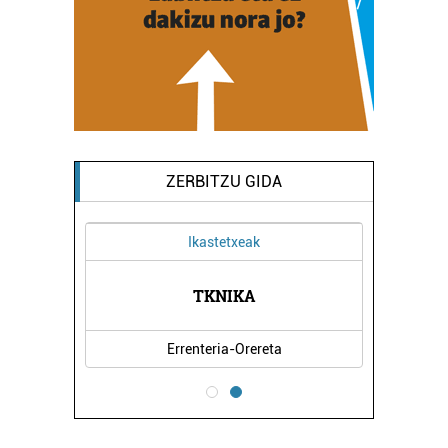
ZERBITZU GIDA
Ikastetxeak
TKNIKA
Errenteria-Orereta