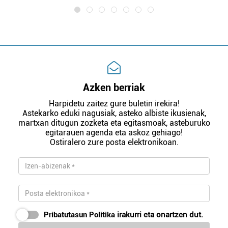
Azken berriak
Harpidetu zaitez gure buletin irekira!
Astekarko eduki nagusiak, asteko albiste ikusienak,
martxan ditugun zozketa eta egitasmoak, asteburuko
egitarauen agenda eta askoz gehiago!
Ostiralero zure posta elektronikoan.
Pribatutasun Politika
irakurri eta onartzen dut.