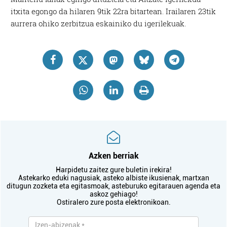
itxita egongo da hilaren 9tik 22ra bitartean. Irailaren 23tik
aurrera ohiko zerbitzua eskainiko du igerilekuak.
Azken berriak
Harpidetu zaitez gure buletin irekira!
Astekarko eduki nagusiak, asteko albiste ikusienak, martxan
ditugun zozketa eta egitasmoak, asteburuko egitarauen agenda eta
askoz gehiago!
Ostiralero zure posta elektronikoan.