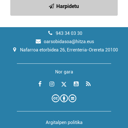
Harpidetu
943 34 03 30
oarsobidasoa@hitza.eus
Nafarroa etorbidea 26, Errenteria-Orereta 20100
Nor gara
Argitalpen politika