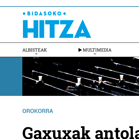
ALBISTEAK
MULTIMEDIA
OROKORRA
Gaxuxak antol