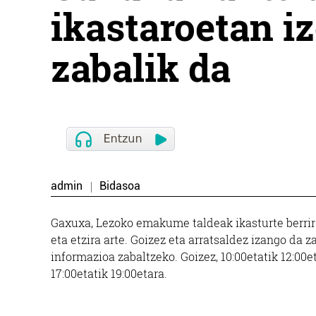
ikastaroetan i
zabalik da
admin
Bidasoa
Gaxuxa, Lezoko emakume taldeak ikasturte berrir
eta etzira arte. Goizez eta arratsaldez izango da 
informazioa zabaltzeko. Goizez, 10:00etatik 12:00
17:00etatik 19:00etara.