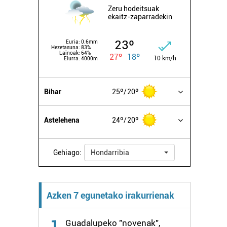
Zeru hodeitsuak
ekaitz-zaparradekin
23º
Euria:
0.6mm
Hezetasuna:
83%
Lainoak:
64%
27º
18º
10 km/h
Elurra:
4000m
Bihar
25º
20º
Astelehena
24º
20º
Gehiago:
Hondarribia
Azken 7 egunetako irakurrienak
1
Guadalupeko "novenak",