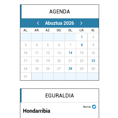
AGENDA
Abuztua 2026
AL.
AR.
AZ.
OG.
OL.
LR.
IG.
27
28
29
30
31
1
2
3
4
5
6
7
8
9
10
11
12
13
14
15
16
17
18
19
20
21
22
23
24
25
26
27
28
29
30
31
1
2
3
4
5
6
EGURALDIA
Iturria:
Hondarribia