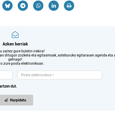
Azken berriak
 zaitez gure buletin irekira!
txan ditugun zozketa eta egitasmoak, asteburuko egitarauen agenda eta 
gehiago!
ro zure posta elektronikoan.
artzen dut.
Harpidetu