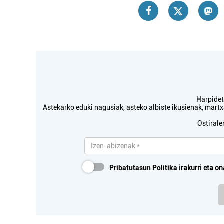
Harpidetu
Astekarko eduki nagusiak, asteko albiste ikusienak, mar
Ostirale
Pribatutasun Politika
irakurri eta on