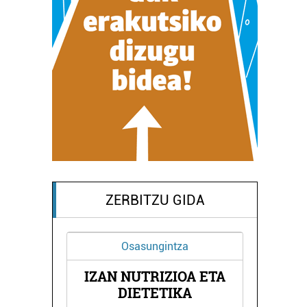
ZERBITZU GIDA
Osasungintza
IZAN NUTRIZIOA ETA
EA
E
DIETETIKA