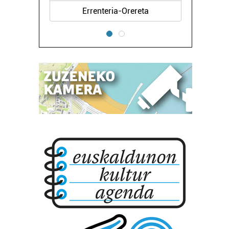
Errenteria-Orereta