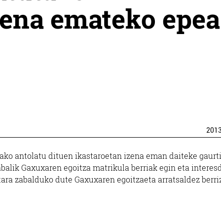
zena emateko epea
201
ako antolatu dituen ikastaroetan izena eman daiteke gaurti
zabalik Gaxuxaren egoitza matrikula berriak egin eta interes
etara zabalduko dute Gaxuxaren egoitzaeta arratsaldez berriz