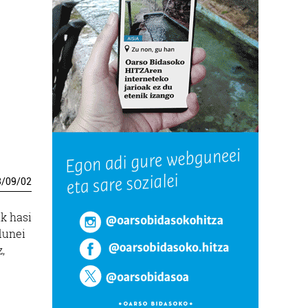
3
/
09
/
02
k hasi
dunei
,