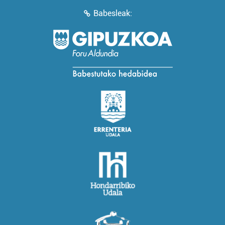
Babesleak: