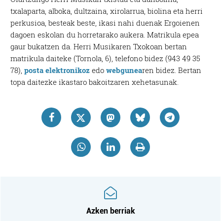
txalaparta, alboka, dultzaina, xirolarrua, biolina eta herri
perkusioa, besteak beste, ikasi nahi duenak Ergoienen
dagoen eskolan du horretarako aukera. Matrikula epea
gaur bukatzen da. Herri Musikaren Txokoan bertan
matrikula daiteke (Tornola, 6), telefono bidez (943 49 35
78),
posta elektronikoz
edo
webgunea
ren bidez. Bertan
topa daitezke ikastaro bakoitzaren xehetasunak.
Azken berriak