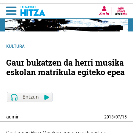
Sartu
KULTURA
Gaur bukatzen da herri musika
eskolan matrikula egiteko epea
admin
2013
/
07
/
15
Oiartzungo Herri Musikan txistua eta danbolina,