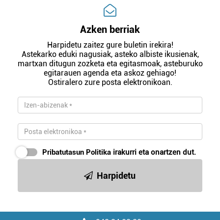
Azken berriak
Harpidetu zaitez gure buletin irekira!
Astekarko eduki nagusiak, asteko albiste ikusienak,
martxan ditugun zozketa eta egitasmoak, asteburuko
egitarauen agenda eta askoz gehiago!
Ostiralero zure posta elektronikoan.
Pribatutasun Politika
irakurri eta onartzen dut.
Harpidetu