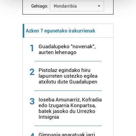
Gehiago:
Hondarribia
Guk eta gure bazkideek zure datu pertsonalak
prozesatzen ditugu, zure IP zenbakia, besteak beste,
teknologia erabiliz, cookieak adibidez, iragarki eta eduki
Azken 7 egunetako irakurrienak
pertsonalizatuak eskaintzeko, iragarkiak eta edukia
neurtzeko, jendeari buruzko informazioa biltzeko eta
1
Guadalupeko "novenak",
produktuak garatzeko. Zure datuak nork eta zertarako
aurten lehenago
erabiltzen dituen hauta dezakezu.
2
Pistolaz egindako hiru
Bazkide batzuek ez dizute baimenik eskatzen, eta beren
lapurreten ustezko egilea
interes komertzial legitimoetan babesten dira. Ikusi gure
atxilotu dute Guadalupen
bazkideen zerrenda, beren ustez zein helburutarako
duten interes legitimoa eta horren aurka nola egin
3
Ioseba Amunarriz, Kofradia
dezakezun ikusteko.
edo Izugarria Konpartsa,
batek jasoko du Urrezko
Lortu zure datu pertsonalak prozesatzeko moduari
Intsignia
buruzko informazio gehiago eta ezarri zure lehentasunak
datuen atalean. Edozein unetan alda edo ken dezakezu
Gimnasia aparatuak jarri