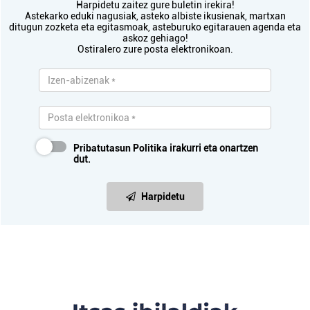
Harpidetu zaitez gure buletin irekira!
Astekarko eduki nagusiak, asteko albiste ikusienak, martxan
ditugun zozketa eta egitasmoak, asteburuko egitarauen agenda eta
askoz gehiago!
Ostiralero zure posta elektronikoan.
Pribatutasun Politika
irakurri eta onartzen
dut.
Harpidetu