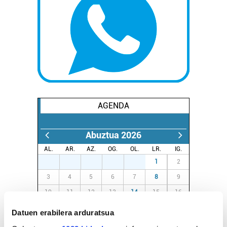
AGENDA
Abuztua 2026
AL.
AR.
AZ.
OG.
OL.
LR.
IG.
27
28
29
30
31
1
2
3
4
5
6
7
8
9
10
11
12
13
14
15
16
17
18
19
20
21
22
23
Datuen erabilera arduratsua
24
25
26
27
28
29
30