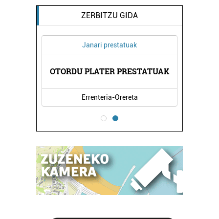
ZERBITZU GIDA
Janari prestatuak
LAR
OTORDU PLATER PRESTATUAK
CR
Errenteria-Orereta