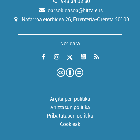
943 34 03 30
oarsobidasoa@hitza.eus
Nafarroa etorbidea 26, Errenteria-Orereta 20100
Nor gara
Argitalpen politika
Aniztasun politika
Pribatutasun politika
Cookieak