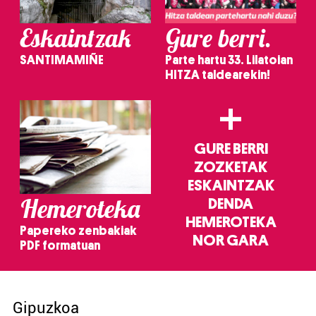
Eskaintzak
Gure berri.
SANTIMAMIÑE
Parte hartu 33. Lilatoian
HITZA taldearekin!
+
GURE BERRI
ZOZKETAK
ESKAINTZAK
Hemeroteka
DENDA
HEMEROTEKA
Papereko zenbakiak
NOR GARA
PDF formatuan
Gipuzkoa