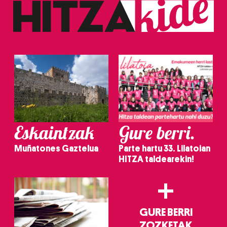
Eskaintzak
Gure berri.
Muñatones Gaztelua
Parte hartu 33. Lilatoian
HITZA taldearekin!
+
GURE BERRI
ZOZKETAK