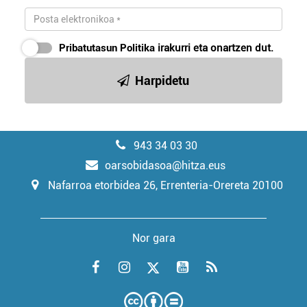
Pribatutasun Politika
irakurri eta onartzen dut.
Harpidetu
943 34 03 30
oarsobidasoa@hitza.eus
Nafarroa etorbidea 26, Errenteria-Orereta 20100
Nor gara