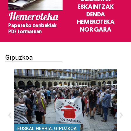
ESKAINTZAK
Hemeroteka
DENDA
HEMEROTEKA
Papereko zenbakiak
NOR GARA
PDF formatuan
Gipuzkoa
EUSKAL HERRIA, GIPUZKOA