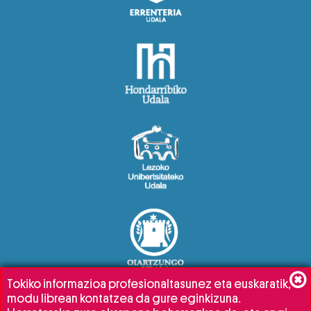
Tokiko informazioa profesionaltasunez eta euskaratik,
modu librean kontatzea da gure eginkizuna.