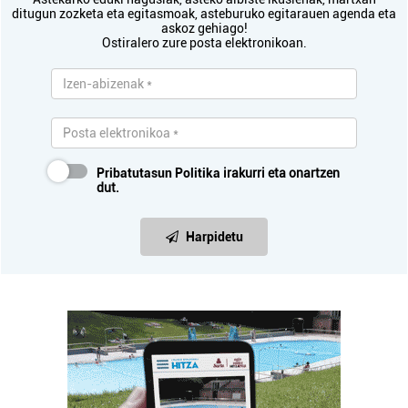
ditugun zozketa eta egitasmoak, asteburuko egitarauen agenda eta
askoz gehiago!
Ostiralero zure posta elektronikoan.
Pribatutasun Politika
irakurri eta onartzen
dut.
Harpidetu