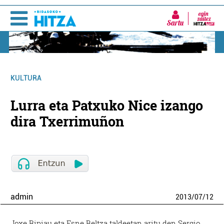
Sartu
KULTURA
Lurra eta Patxuko Nice izango
dira Txerrimuñon
admin
2013
/
07
/
12
Joxe Ripiau eta Esne Beltza taldeetan aritu den Sergio