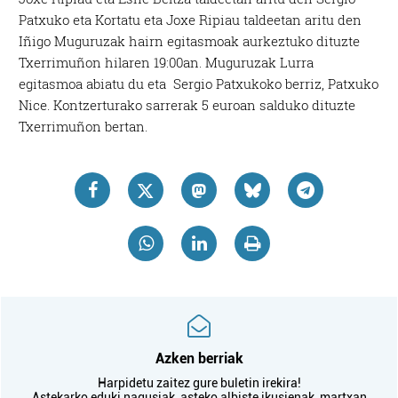
Patxuko eta Kortatu eta Joxe Ripiau taldeetan aritu den
Iñigo Muguruzak hairn egitasmoak aurkeztuko dituzte
Txerrimuñon hilaren 19:00an. Muguruzak Lurra
egitasmoa abiatu du eta Sergio Patxukoko berriz, Patxuko
Nice. Kontzerturako sarrerak 5 euroan salduko dituzte
Txerrimuñon bertan.
Azken berriak
Harpidetu zaitez gure buletin irekira!
Astekarko eduki nagusiak, asteko albiste ikusienak, martxan