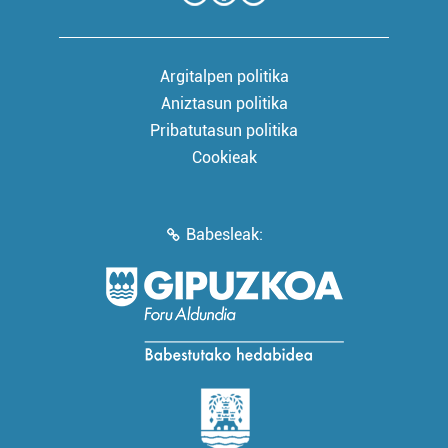
Argitalpen politika
Aniztasun politika
Pribatutasun politika
Cookieak
Babesleak: