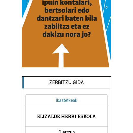
ZERBITZU GIDA
Ikastetxeak
NA
ELIZALDE HERRI ESKOLA
P
Oiartzun