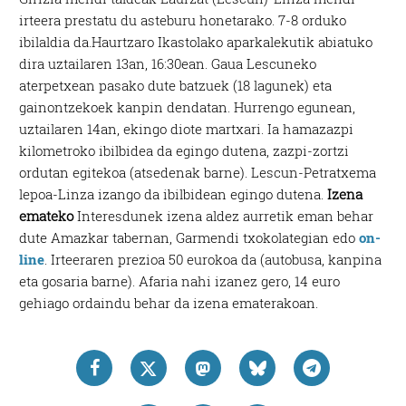
irteera prestatu du asteburu honetarako. 7-8 orduko
ibilaldia da.Haurtzaro Ikastolako aparkalekutik abiatuko
dira uztailaren 13an, 16:30ean. Gaua Lescuneko
aterpetxean pasako dute batzuek (18 lagunek) eta
gainontzekoek kanpin dendatan. Hurrengo egunean,
uztailaren 14an, ekingo diote martxari. Ia hamazazpi
kilometroko ibilbidea da egingo dutena, zazpi-zortzi
ordutan egitekoa (atsedenak barne). Lescun-Petratxema
lepoa-Linza izango da ibilbidean egingo dutena.
Izena
emateko
Interesdunek izena aldez aurretik eman behar
dute Amazkar tabernan, Garmendi txokolategian edo
on-
line
. Irteeraren prezioa 50 eurokoa da (autobusa, kanpina
eta gosaria barne). Afaria nahi izanez gero, 14 euro
gehiago ordaindu behar da izena ematerakoan.