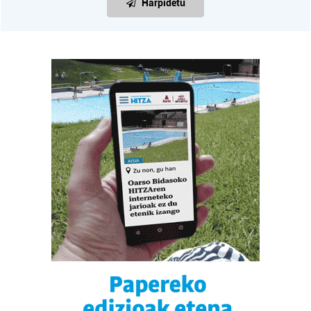
Harpidetu