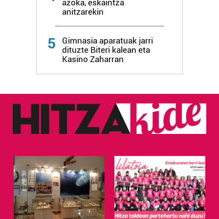
azoka, eskaintza
anitzarekin
5
Gimnasia aparatuak jarri
dituzte Biteri kalean eta
Kasino Zaharran