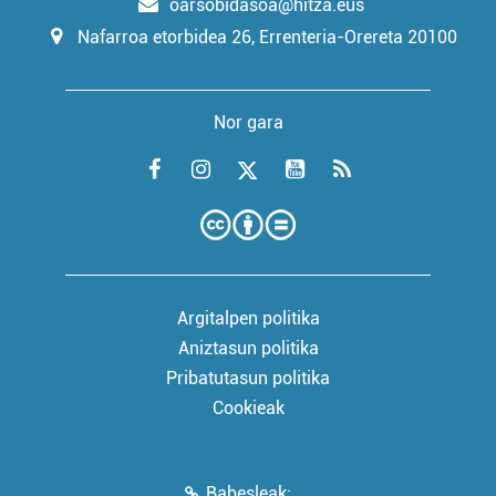
oarsobidasoa@hitza.eus
Nafarroa etorbidea 26, Errenteria-Orereta 20100
Nor gara
Argitalpen politika
Aniztasun politika
Pribatutasun politika
Cookieak
Babesleak: