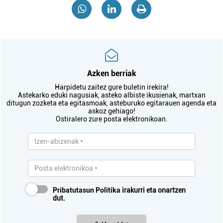
Azken berriak
Harpidetu zaitez gure buletin irekira!
Astekarko eduki nagusiak, asteko albiste ikusienak, martxan
ditugun zozketa eta egitasmoak, asteburuko egitarauen agenda eta
askoz gehiago!
Ostiralero zure posta elektronikoan.
Pribatutasun Politika
irakurri eta onartzen
dut.