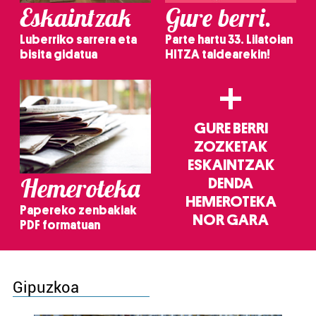
Eskaintzak
Gure berri.
Luberriko sarrera eta
Parte hartu 33. Lilatoian
bisita gidatua
HITZA taldearekin!
+
GURE BERRI
ZOZKETAK
ESKAINTZAK
Hemeroteka
DENDA
HEMEROTEKA
Papereko zenbakiak
NOR GARA
PDF formatuan
Gipuzkoa