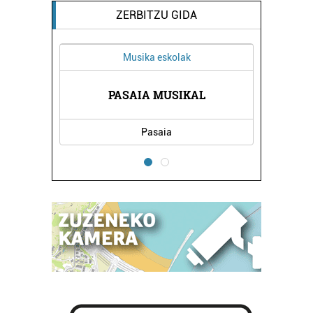
ZERBITZU GIDA
Musika eskolak
ENTROA
PASAIA MUSIKAL
AITON
Pasaia