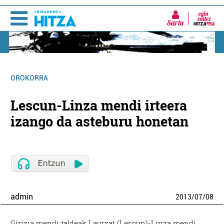
Sartu
OROKORRA
Lescun-Linza mendi irteera
izango da asteburu honetan
admin
2013
/
07
/
08
Girizia mendi taldeak Laurzat (Lescun)-Linza mendi