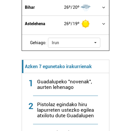
datuen atalean. Edozein unetan alda edo ken dezakezu
Bihar
26º
20º
zure baimena Cookieen adierazpenean.
Astelehena
26º
19º
Webgune honek cookie propioak eta hirugarrenen cookie-
fitxategiak erabiltzen ditu. Zure esperientzia eta
zerbitzuak hobetzeko asmoz, cookie teknologiaz
Gehiago:
Irun
baliatzen gara. Ohar hau onartuz gero, teknologia hori
erabiltzeko baimen esplizitua ematen diguzu.
Gehiago
irakurri
Azken 7 egunetako irakurrienak
1
Guadalupeko "novenak",
aurten lehenago
2
Pistolaz egindako hiru
lapurreten ustezko egilea
atxilotu dute Guadalupen