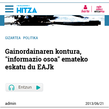
Sartu
GIZARTEA
POLITIKA
Gainordainaren kontura,
"informazio osoa" emateko
eskatu du EAJk
admin
2013
/
06
/
21