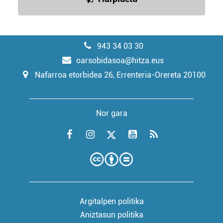
943 34 03 30
oarsobidasoa@hitza.eus
Nafarroa etorbidea 26, Errenteria-Orereta 20100
Nor gara
Argitalpen politika
Aniztasun politika