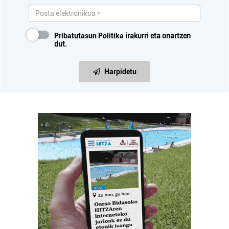
Pribatutasun Politika
irakurri eta onartzen
dut.
Harpidetu