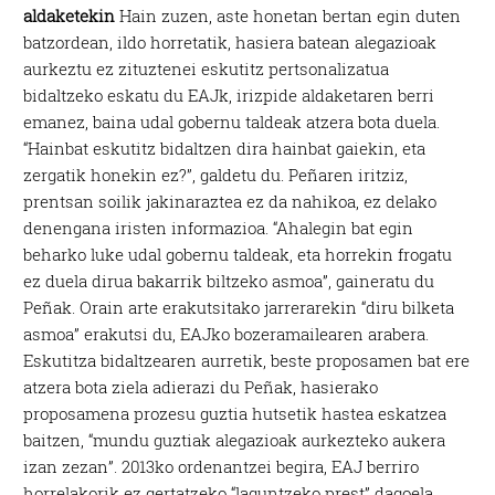
aldaketekin
Hain zuzen, aste honetan bertan egin duten
batzordean, ildo horretatik, hasiera batean alegazioak
aurkeztu ez zituztenei eskutitz pertsonalizatua
bidaltzeko eskatu du EAJk, irizpide aldaketaren berri
emanez, baina udal gobernu taldeak atzera bota duela.
“Hainbat eskutitz bidaltzen dira hainbat gaiekin, eta
zergatik honekin ez?”, galdetu du. Peñaren iritziz,
prentsan soilik jakinaraztea ez da nahikoa, ez delako
denengana iristen informazioa. “Ahalegin bat egin
beharko luke udal gobernu taldeak, eta horrekin frogatu
ez duela dirua bakarrik biltzeko asmoa”, gaineratu du
Peñak. Orain arte erakutsitako jarrerarekin “diru bilketa
asmoa” erakutsi du, EAJko bozeramailearen arabera.
Eskutitza bidaltzearen aurretik, beste proposamen bat ere
atzera bota ziela adierazi du Peñak, hasierako
proposamena prozesu guztia hutsetik hastea eskatzea
baitzen, “mundu guztiak alegazioak aurkezteko aukera
izan zezan”. 2013ko ordenantzei begira, EAJ berriro
horrelakorik ez gertatzeko “laguntzeko prest” dagoela