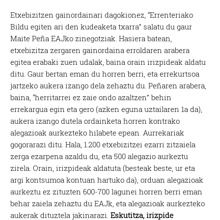
Etxebizitzen gainordainari dagokionez, “Errenteriako
Bildu egiten ari den kudeaketa txarra” salatu du gaur
Maite Peña EAJko zinegotziak. Hasiera batean,
etxebizitza zergaren gainordaina erroldaren arabera
egitea erabaki zuen udalak, baina orain irizpideak aldatu
ditu. Gaur bertan eman du horren berri, eta errekurtsoa
jartzeko aukera izango dela zehaztu du. Peñaren arabera,
baina, “herritarrei ez zaie ondo azaltzen” behin
errekargua egin eta gero (azken eguna uztailaren 1a da),
aukera izango dutela ordainketa horren kontrako
alegazioak aurkezteko hilabete epean. Aurrekariak
gogorarazi ditu. Hala, 1.200 etxebizitzei ezarri zitzaiela
zerga ezarpena azaldu du, eta 500 alegazio aurkeztu
zirela. Orain, irizpideak aldatuta (besteak beste, ur eta
argi kontsumoa kontuan hartuko da), orduan alegazioak
aurkeztu ez zituzten 600-700 lagunei horren berri eman
behar zaiela zehaztu du EAJk, eta alegazioak aurkezteko
aukerak dituztela jakinarazi.
Eskutitza, irizpide