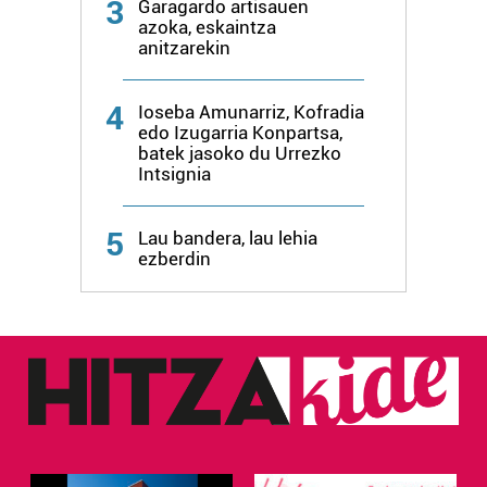
3
Garagardo artisauen
azoka, eskaintza
anitzarekin
4
Ioseba Amunarriz, Kofradia
edo Izugarria Konpartsa,
batek jasoko du Urrezko
Intsignia
5
Lau bandera, lau lehia
ezberdin