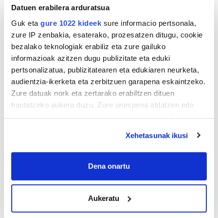
Datuen erabilera arduratsua
Guk eta
gure 1022 kideek
sure informacio pertsonala,
zure IP zenbakia, esaterako, prozesatzen ditugu, cookie
bezalako teknologiak erabiliz eta zure gailuko
informazioak azitzen dugu publizitate eta eduki
pertsonalizatua, publizitatearen eta edukiaren neurketa,
audientzia-ikerketa eta zerbitzuen garapena eskaintzeko.
Zure datuak nork eta zertarako erabiltzen dituen
hautatzeko aukera duzu. Zure onespena aldatzen edo
deuseztatzen ahal duzu edozein momentutan, Cookie
deklaraziotik edo Privacy triggerean klikatuz.
Xehetasunak ikusi
If you allow, we would also like to:
AGENDA
Collect information about your geographical
Dena onartu
location which can be accurate to within several
meters
Abuztua 2026
Aukeratu
Identify your device by actively scanning it for
AL.
AR.
AZ.
OG.
OL.
LR.
IG.
specific characteristics (fingerprinting)
27
28
29
30
31
1
2