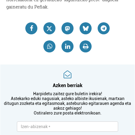
gaineratu du Peñak.
Azken berriak
Harpidetu zaitez gure buletin irekira!
Astekarko eduki nagusiak, asteko albiste ikusienak, martxan
ditugun zozketa eta egitasmoak, asteburuko egitarauen agenda eta
askoz gehiago!
Ostiralero zure posta elektronikoan.