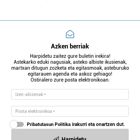
Azken berriak
Harpidetu zaitez gure buletin irekira!
Astekarko eduki nagusiak, asteko albiste ikusienak,
martxan ditugun zozketa eta egitasmoak, asteburuko
egitarauen agenda eta askoz gehiago!
Ostiralero zure posta elektronikoan.
Pribatutasun Politika
irakurri eta onartzen dut.
Harpidetu