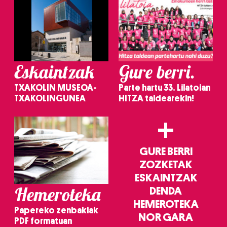
Eskaintzak
Gure berri.
TXAKOLIN MUSEOA-
Parte hartu 33. Lilatoian
TXAKOLINGUNEA
HITZA taldearekin!
+
GURE BERRI
ZOZKETAK
ESKAINTZAK
Hemeroteka
DENDA
HEMEROTEKA
Papereko zenbakiak
NOR GARA
PDF formatuan