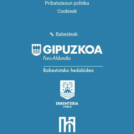
Pribatutasun politika
Cookieak
Babesleak: