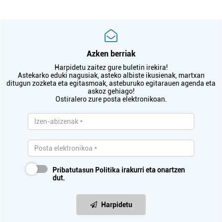
Azken berriak
Harpidetu zaitez gure buletin irekira!
Astekarko eduki nagusiak, asteko albiste ikusienak, martxan
ditugun zozketa eta egitasmoak, asteburuko egitarauen agenda eta
askoz gehiago!
Ostiralero zure posta elektronikoan.
Pribatutasun Politika
irakurri eta onartzen
dut.
Harpidetu