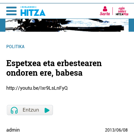
Sartu
POLITIKA
Espetxea eta erbestearen
ondoren ere, babesa
http://youtu.be/Ixr9LsLnFyQ
admin
2013
/
06
/
08