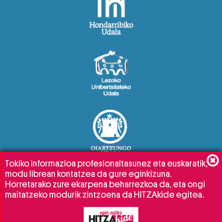
Tokiko informazioa profesionaltasunez eta euskaratik,
modu librean kontatzea da gure eginkizuna.
Horretarako zure ekarpena beharrezkoa da, eta ongi
maitatzeko modurik zintzoena da HITZAkide egitea.