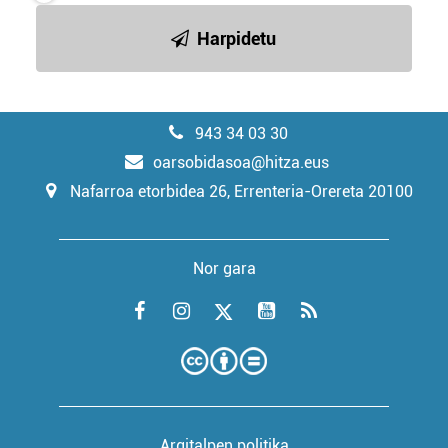
Harpidetu
943 34 03 30
oarsobidasoa@hitza.eus
Nafarroa etorbidea 26, Errenteria-Orereta 20100
Nor gara
Argitalpen politika