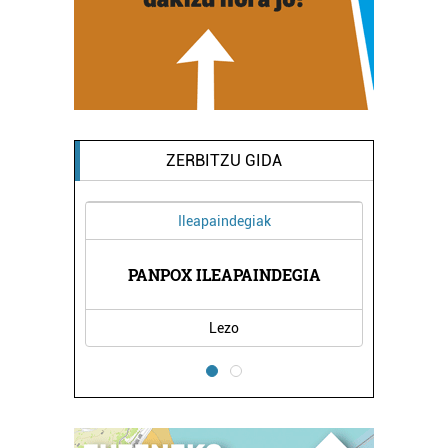
ZERBITZU GIDA
Ileapaindegiak
A
PANPOX ILEAPAINDEGIA
Lezo