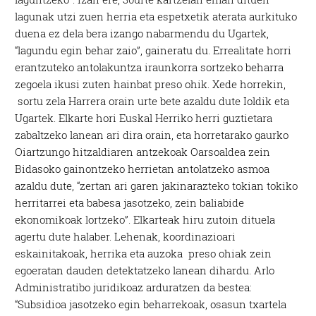
lagunak utzi zuen herria eta espetxetik aterata aurkituko
duena ez dela bera izango nabarmendu du Ugartek,
“lagundu egin behar zaio”, gaineratu du. Errealitate horri
erantzuteko antolakuntza iraunkorra sortzeko beharra
zegoela ikusi zuten hainbat preso ohik. Xede horrekin,
sortu zela Harrera orain urte bete azaldu dute Ioldik eta
Ugartek. Elkarte hori Euskal Herriko herri guztietara
zabaltzeko lanean ari dira orain, eta horretarako gaurko
Oiartzungo hitzaldiaren antzekoak Oarsoaldea zein
Bidasoko gainontzeko herrietan antolatzeko asmoa
azaldu dute, “zertan ari garen jakinarazteko tokian tokiko
herritarrei eta babesa jasotzeko, zein baliabide
ekonomikoak lortzeko”. Elkarteak hiru zutoin dituela
agertu dute halaber. Lehenak, koordinazioari
eskainitakoak, herrika eta auzoka preso ohiak zein
egoeratan dauden detektatzeko lanean dihardu. Arlo
Administratibo juridikoaz arduratzen da bestea:
“Subsidioa jasotzeko egin beharrekoak, osasun txartela