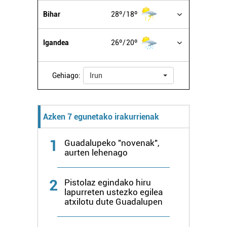
buruzko informazio gehiago eta ezarri zure lehentasunak
Bihar
28º
18º
datuen atalean. Edozein unetan alda edo ken dezakezu
zure baimena Cookieen adierazpenean.
Igandea
26º
20º
Webgune honek cookie propioak eta hirugarrenen cookie-
fitxategiak erabiltzen ditu. Zure esperientzia eta
Gehiago:
Irun
zerbitzuak hobetzeko asmoz, cookie teknologiaz
baliatzen gara. Ohar hau onartuz gero, teknologia hori
erabiltzeko baimen esplizitua ematen diguzu.
Gehiago
Azken 7 egunetako irakurrienak
irakurri
1
Guadalupeko "novenak",
aurten lehenago
2
Pistolaz egindako hiru
lapurreten ustezko egilea
atxilotu dute Guadalupen