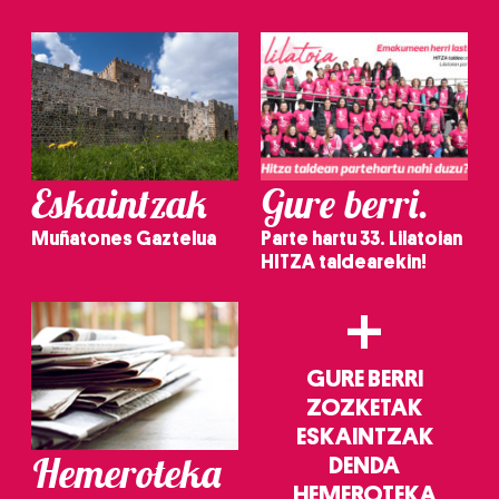
Eskaintzak
Gure berri.
Muñatones Gaztelua
Parte hartu 33. Lilatoian
HITZA taldearekin!
+
GURE BERRI
ZOZKETAK
ESKAINTZAK
Hemeroteka
DENDA
HEMEROTEKA