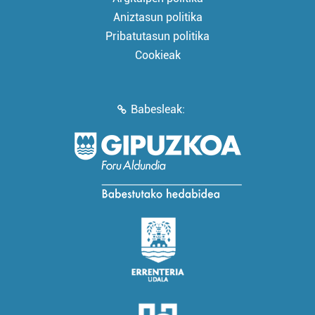
Aniztasun politika
Pribatutasun politika
Cookieak
Babesleak: