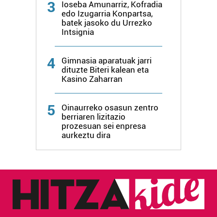
3
Ioseba Amunarriz, Kofradia
edo Izugarria Konpartsa,
batek jasoko du Urrezko
Intsignia
4
Gimnasia aparatuak jarri
dituzte Biteri kalean eta
Kasino Zaharran
5
Oinaurreko osasun zentro
berriaren lizitazio
prozesuan sei enpresa
aurkeztu dira