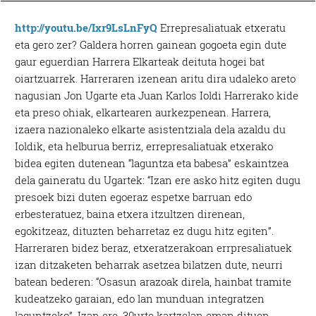
http://youtu.be/Ixr9LsLnFyQ
Errepresaliatuak etxeratu
eta gero zer? Galdera horren gainean gogoeta egin dute
gaur eguerdian Harrera Elkarteak deituta hogei bat
oiartzuarrek. Harreraren izenean aritu dira udaleko areto
nagusian Jon Ugarte eta Juan Karlos Ioldi Harrerako kide
eta preso ohiak, elkartearen aurkezpenean. Harrera,
izaera nazionaleko elkarte asistentziala dela azaldu du
Ioldik, eta helburua berriz, errepresaliatuak etxerako
bidea egiten dutenean “laguntza eta babesa” eskaintzea
dela gaineratu du Ugartek: “Izan ere asko hitz egiten dugu
presoek bizi duten egoeraz espetxe barruan edo
erbesteratuez, baina etxera itzultzen direnean,
egokitzeaz, dituzten beharretaz ez dugu hitz egiten”.
Harreraren bidez beraz, etxeratzerakoan errpresaliatuek
izan ditzaketen beharrak asetzea bilatzen dute, neurri
batean bederen: “Osasun arazoak direla, hainbat tramite
kudeatzeko garaian, edo lan munduan integratzen
laguntzeko”. Izan ere, 30urte kartzelan eman dituen