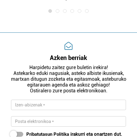
Azken berriak
Harpidetu zaitez gure buletin irekira!
Astekarko eduki nagusiak, asteko albiste ikusienak,
martxan ditugun zozketa eta egitasmoak, asteburuko
egitarauen agenda eta askoz gehiago!
Ostiralero zure posta elektronikoan.
Pribatutasun Politika
irakurri eta onartzen dut.