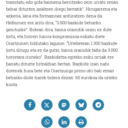
tramitatu edo gida baimena berritzeko zein urrats eman
behar dituzten azaltzen diegu bertatik”. Hirugarrena eta
azkena, lana eta formazioaz arduratzen dena da.
Helburuez ere aritu dira, “3.000 bazkide beharko
genituzke”. Bidean dira, baina oraindik orain ez dute
lortu, eta horren harira konpromisoa eskatu diete
Oiartzunen bildutako lagunei: “Urtebetean 1.300 bazkide
lortu ditugu eta ez da gutxi, baina oraindik falta da 3.000
horietara iristeko”. Bazkidetza egiteko esku orriak ere
banatu dituzte hitzaldian bertan. Bazkide izan nahi
dutenek hura bete eta Oiartzungo preso ohi bati eman
beharko diote harek bidera dezan. 60 eurokoa da urteko
kuota.