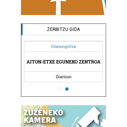
ZERBITZU GIDA
Osasungintza
Ostalaritza
TXE EGUNEKO ZENTROA
GAZTELU OSTATUA
Oiartzun
Errenteria-Orereta