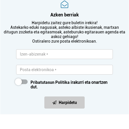
Azken berriak
Harpidetu zaitez gure buletin irekira!
Astekarko eduki nagusiak, asteko albiste ikusienak, martxan
ditugun zozketa eta egitasmoak, asteburuko egitarauen agenda eta
askoz gehiago!
Ostiralero zure posta elektronikoan.
Pribatutasun Politika
irakurri eta onartzen
dut.
Harpidetu