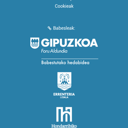
Cookieak
Babesleak: