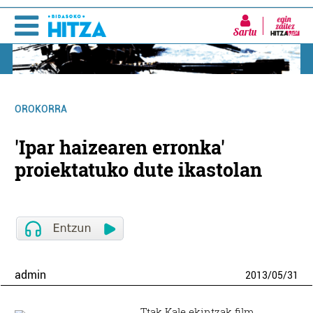
Sartu
OROKORRA
'Ipar haizearen erronka'
proiektatuko dute ikastolan
admin
2013
/
05
/
31
Ttak Kale ekintzak film