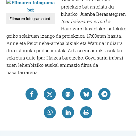
proiekzio bat antolatu du
biharko: Juanba Berasategiren
FIlmaren fotograma bat
Ipar haizearen erronka
.
Haurtzaro Ikastolako jantokiko
goiko solairuan izango da proiekzioa, 17:00etan hasita.
Anne eta Peiot neba-arreba bikiak eta Watuna indiarra
dira istorioko protagonistak. Arbasoengandik jasotako
sekretua dute Ipar Haizea baretzeko. Goya saria irabazi
zuen lehenbiziko euskal animazio filma da
pasaitarrarena.