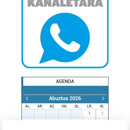
AGENDA
Abuztua 2026
AL.
AR.
AZ.
OG.
OL.
LR.
IG.
27
28
29
30
31
1
2
3
4
5
6
7
8
9