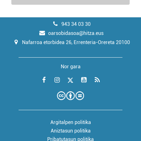
943 34 03 30
oarsobidasoa@hitza.eus
Nafarroa etorbidea 26, Errenteria-Orereta 20100
Nor gara
Argitalpen politika
Aniztasun politika
Pribatutasun politika