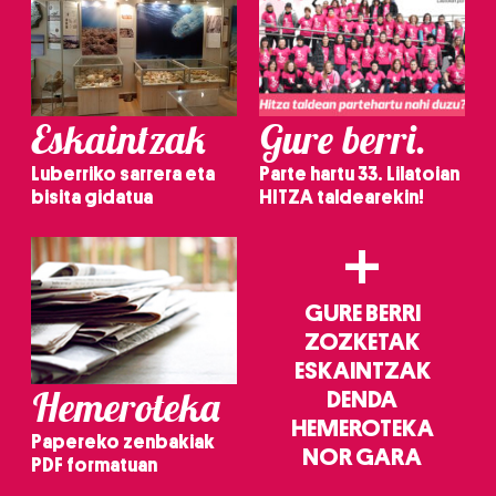
Eskaintzak
Gure berri.
Luberriko sarrera eta
Parte hartu 33. Lilatoian
bisita gidatua
HITZA taldearekin!
+
GURE BERRI
ZOZKETAK
ESKAINTZAK
Hemeroteka
DENDA
HEMEROTEKA
Papereko zenbakiak
NOR GARA
PDF formatuan