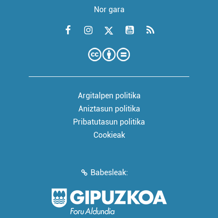
Nor gara
Argitalpen politika
Aniztasun politika
Pribatutasun politika
Cookieak
Babesleak: