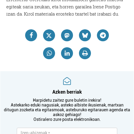
egiteak saria zeukan, eta horren garailea Irene Postigo
izan da. Kirol materiala erosteko txartel bat irabazi du.
Azken berriak
Harpidetu zaitez gure buletin irekira!
Astekarko eduki nagusiak, asteko albiste ikusienak, martxan
ditugun zozketa eta egitasmoak, asteburuko egitarauen agenda eta
askoz gehiago!
Ostiralero zure posta elektronikoan.