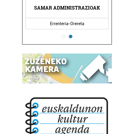
A
SAMAR ADMINISTRAZIOAK
Errenteria-Orereta