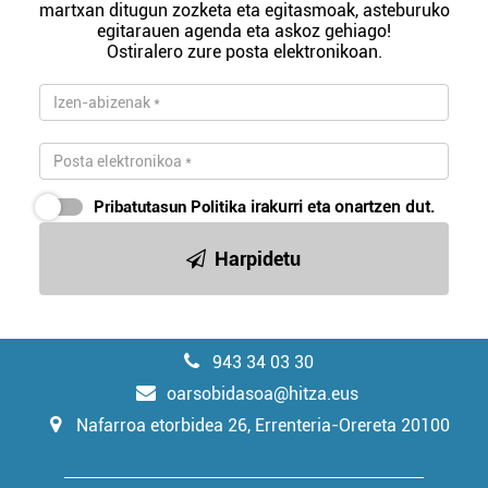
martxan ditugun zozketa eta egitasmoak, asteburuko
egitarauen agenda eta askoz gehiago!
Ostiralero zure posta elektronikoan.
Pribatutasun Politika
irakurri eta onartzen dut.
Harpidetu
943 34 03 30
oarsobidasoa@hitza.eus
Nafarroa etorbidea 26, Errenteria-Orereta 20100