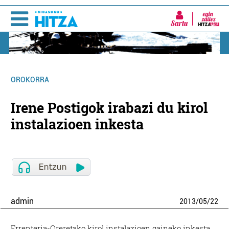
Sartu
OROKORRA
Irene Postigok irabazi du kirol
instalazioen inkesta
admin
2013
/
05
/
22
Errenteria-Oreretako kirol instalazioen gaineko inkesta