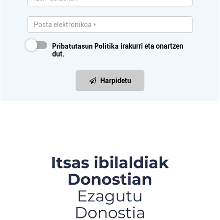
Pribatutasun Politika
irakurri eta onartzen
dut.
Harpidetu