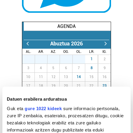
AGENDA
Abuztua 2026
AL.
AR.
AZ.
OG.
OL.
LR.
IG.
27
28
29
30
31
1
2
3
4
5
6
7
8
9
10
11
12
13
14
15
16
17
18
19
20
21
22
23
24
25
26
27
28
29
30
Datuen erabilera arduratsua
31
1
2
3
4
5
6
Guk eta
gure 1022 kideek
sure informacio pertsonala,
zure IP zenbakia, esaterako, prozesatzen ditugu, cookie
bezalako teknologiak erabiliz eta zure gailuko
EGURALDIA
informazioak azitzen dugu publizitate eta eduki