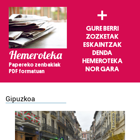
+
GURE BERRI
ZOZKETAK
ESKAINTZAK
Hemeroteka
DENDA
HEMEROTEKA
Papereko zenbakiak
NOR GARA
PDF formatuan
Gipuzkoa