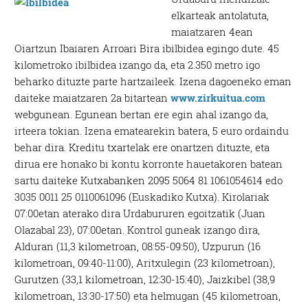
elkarteak antolatuta,
maiatzaren 4ean
Oiartzun Ibaiaren Arroari Bira ibilbidea egingo dute. 45
kilometroko ibilbidea izango da, eta 2.350 metro igo
beharko dituzte parte hartzaileek. Izena dagoeneko eman
daiteke maiatzaren 2a bitartean
www.zirkuitua.com
webgunean. Egunean bertan ere egin ahal izango da,
irteera tokian. Izena ematearekin batera, 5 euro ordaindu
behar dira. Kreditu txartelak ere onartzen dituzte, eta
dirua ere honako bi kontu korronte hauetakoren batean
sartu daiteke Kutxabanken 2095 5064 81 1061054614 edo
3035 0011 25 0110061096 (Euskadiko Kutxa). Kirolariak
07:00etan aterako dira Urdabururen egoitzatik (Juan
Olazabal 23), 07:00etan. Kontrol guneak izango dira,
Alduran (11,3 kilometroan, 08:55-09:50), Uzpurun (16
kilometroan, 09:40-11:00), Aritxulegin (23 kilometroan),
Gurutzen (33,1 kilometroan, 12:30-15:40), Jaizkibel (38,9
kilometroan, 13:30-17:50) eta helmugan (45 kilometroan,