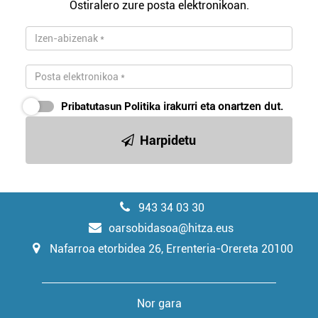
Ostiralero zure posta elektronikoan.
Pribatutasun Politika
irakurri eta onartzen dut.
Harpidetu
943 34 03 30
oarsobidasoa@hitza.eus
Nafarroa etorbidea 26, Errenteria-Orereta 20100
Nor gara