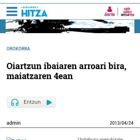
Sartu
OROKORRA
Oiartzun ibaiaren arroari bira,
maiatzaren 4ean
admin
2013
/
04
/
24
Urdaburu mendizale