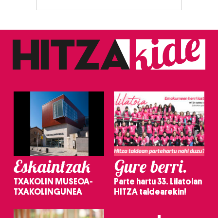
Eskaintzak
Gure berri.
TXAKOLIN MUSEOA-
Parte hartu 33. Lilatoian
TXAKOLINGUNEA
HITZA taldearekin!