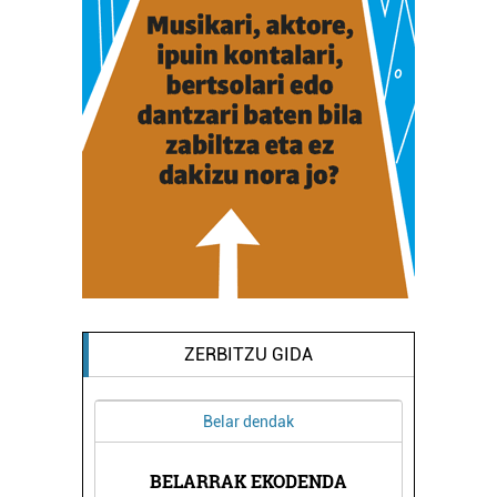
ZERBITZU GIDA
Belar dendak
LINIKA
BELARRAK EKODENDA
BEGOÑ