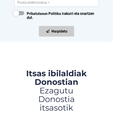
Pribatutasun Politika
irakurri eta onartzen
dut.
Harpidetu