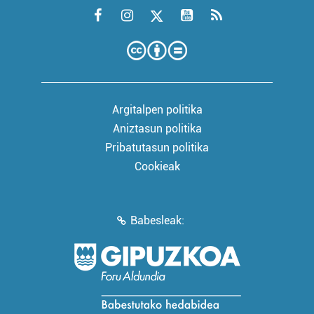
Argitalpen politika
Aniztasun politika
Pribatutasun politika
Cookieak
Babesleak: