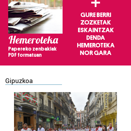
+
GURE BERRI
ZOZKETAK
ESKAINTZAK
Hemeroteka
DENDA
HEMEROTEKA
Papereko zenbakiak
NOR GARA
PDF formatuan
Gipuzkoa