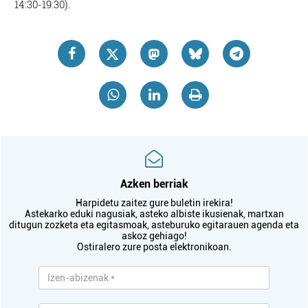
14:30-19:30).
Azken berriak
Harpidetu zaitez gure buletin irekira!
Astekarko eduki nagusiak, asteko albiste ikusienak, martxan
ditugun zozketa eta egitasmoak, asteburuko egitarauen agenda eta
askoz gehiago!
Ostiralero zure posta elektronikoan.