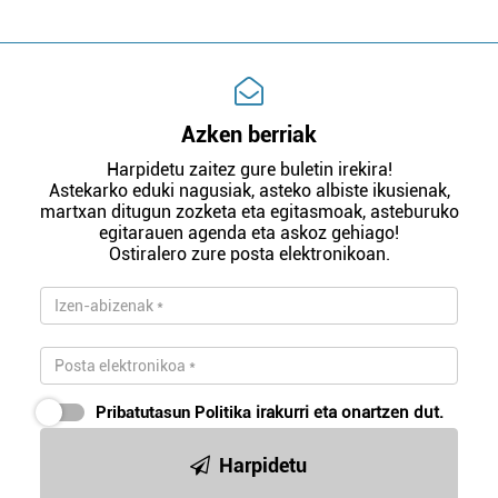
Azken berriak
Harpidetu zaitez gure buletin irekira!
Astekarko eduki nagusiak, asteko albiste ikusienak,
martxan ditugun zozketa eta egitasmoak, asteburuko
egitarauen agenda eta askoz gehiago!
Ostiralero zure posta elektronikoan.
Pribatutasun Politika
irakurri eta onartzen dut.
Harpidetu