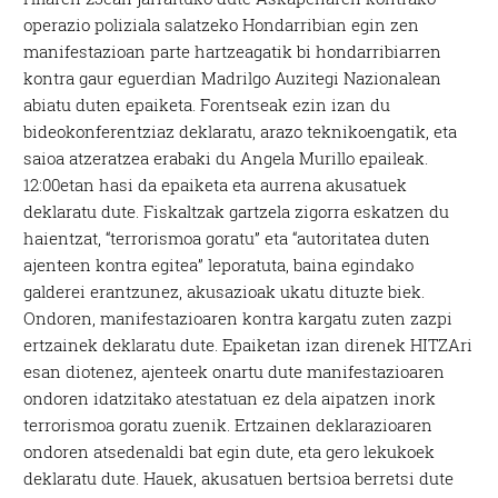
operazio poliziala salatzeko Hondarribian egin zen
manifestazioan parte hartzeagatik bi hondarribiarren
kontra gaur eguerdian Madrilgo Auzitegi Nazionalean
abiatu duten epaiketa. Forentseak ezin izan du
bideokonferentziaz deklaratu, arazo teknikoengatik, eta
saioa atzeratzea erabaki du Angela Murillo epaileak.
12:00etan hasi da epaiketa eta aurrena akusatuek
deklaratu dute. Fiskaltzak gartzela zigorra eskatzen du
haientzat, “terrorismoa goratu” eta “autoritatea duten
ajenteen kontra egitea” leporatuta, baina egindako
galderei erantzunez, akusazioak ukatu dituzte biek.
Ondoren, manifestazioaren kontra kargatu zuten zazpi
ertzainek deklaratu dute. Epaiketan izan direnek HITZAri
esan diotenez, ajenteek onartu dute manifestazioaren
ondoren idatzitako atestatuan ez dela aipatzen inork
terrorismoa goratu zuenik. Ertzainen deklarazioaren
ondoren atsedenaldi bat egin dute, eta gero lekukoek
deklaratu dute. Hauek, akusatuen bertsioa berretsi dute