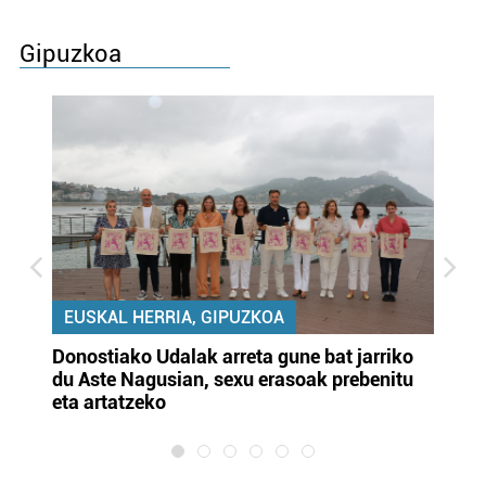
Gipuzkoa
EUSKAL HERRIA, GIPUZKOA
Donostiako Udalak arreta gune bat jarriko
Ur
du Aste Nagusian, sexu erasoak prebenitu
es
eta artatzeko
lu