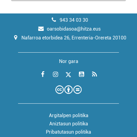
943 34 03 30
oarsobidasoa@hitza.eus
Nafarroa etorbidea 26, Errenteria-Orereta 20100
Nor gara
Argitalpen politika
Aniztasun politika
Pribatutasun politika