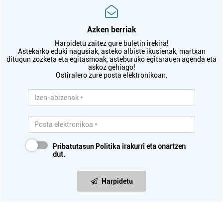
Azken berriak
Harpidetu zaitez gure buletin irekira!
Astekarko eduki nagusiak, asteko albiste ikusienak, martxan
ditugun zozketa eta egitasmoak, asteburuko egitarauen agenda eta
askoz gehiago!
Ostiralero zure posta elektronikoan.
Pribatutasun Politika
irakurri eta onartzen
dut.
Harpidetu