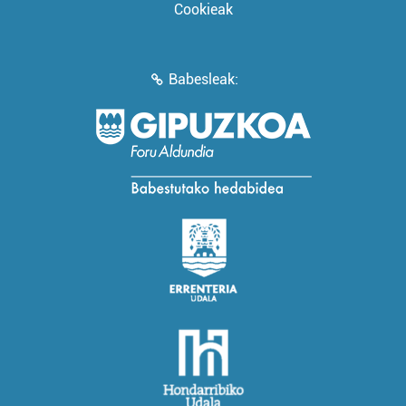
Cookieak
Babesleak: