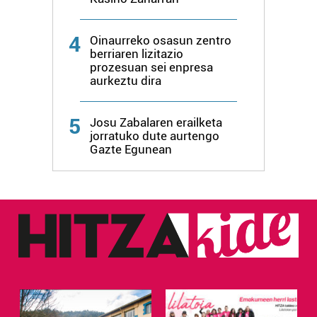
4
Oinaurreko osasun zentro
berriaren lizitazio
prozesuan sei enpresa
aurkeztu dira
5
Josu Zabalaren erailketa
jorratuko dute aurtengo
Gazte Egunean