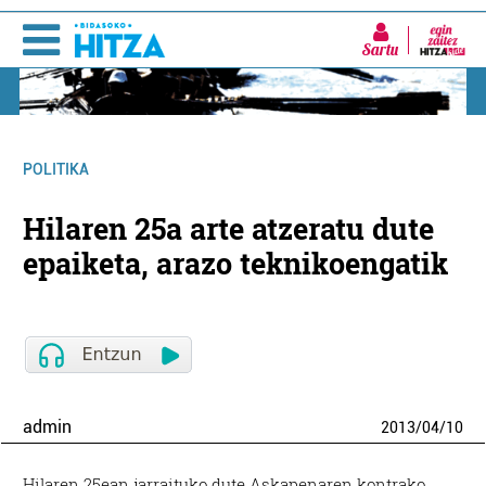
Sartu
POLITIKA
Hilaren 25a arte atzeratu dute
epaiketa, arazo teknikoengatik
admin
2013
/
04
/
10
Hilaren 25ean jarraituko dute Askapenaren kontrako