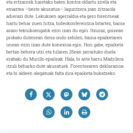
eta ertzainek haietako baten kontra oldartu zirela eta
emaztea —beste akusatua— laguntzera joan zitzaiola
adierazi dute. Lekukoen agerraldia eta gero forentseak
hartu behar zuen hitza, bideokonferentzia bitartez, baina
arazo teknikoengatik ezin izan du egin. Itxuraz, goizean
probatu dutenean dena ondo zebilen, baina epaiketaren
unean ezin izan dute konexioa egin. Hori gabe, epaiketa
bertan behera utzi eta hilaren 25ean jarraituko duela
erabaki du Murillo epaileak. Hala, bi aste barru Madrilera
itzuli beharko dute akusatuek. Forentsearen deklarazioa
eta bi aldeen alegatuak falta dira epaiketa bukatzeko.