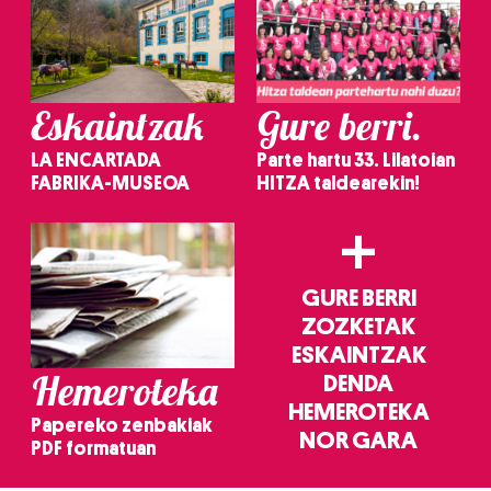
Eskaintzak
Gure berri.
LA ENCARTADA
Parte hartu 33. Lilatoian
FABRIKA-MUSEOA
HITZA taldearekin!
+
GURE BERRI
ZOZKETAK
ESKAINTZAK
Hemeroteka
DENDA
HEMEROTEKA
Papereko zenbakiak
NOR GARA
PDF formatuan