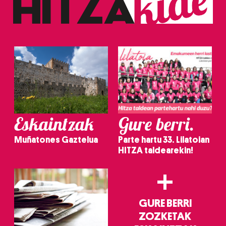
Eskaintzak
Gure berri.
Muñatones Gaztelua
Parte hartu 33. Lilatoian
HITZA taldearekin!
+
GURE BERRI
ZOZKETAK