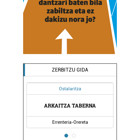
ZERBITZU GIDA
Ostalaritza
I
ARKAITZA TABERNA
Errenteria-Orereta