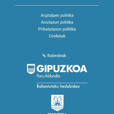
Argitalpen politika
Aniztasun politika
Pribatutasun politika
Cookieak
Babesleak: