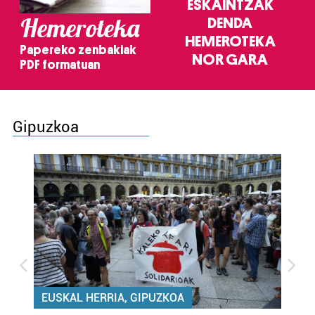
ESKAINTZAK
Hemeroteka
DENDA
HEMEROTEKA
Papereko zenbakiak
NOR GARA
PDF formatuan
Gipuzkoa
EUSKAL HERRIA, GIPUZKOA