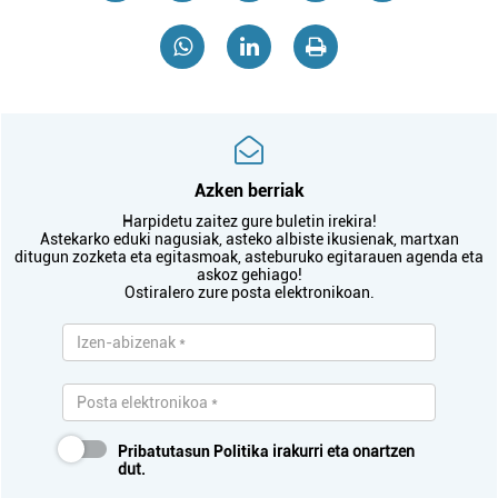
Azken berriak
Harpidetu zaitez gure buletin irekira!
Astekarko eduki nagusiak, asteko albiste ikusienak, martxan
ditugun zozketa eta egitasmoak, asteburuko egitarauen agenda eta
askoz gehiago!
Ostiralero zure posta elektronikoan.
Pribatutasun Politika
irakurri eta onartzen
dut.