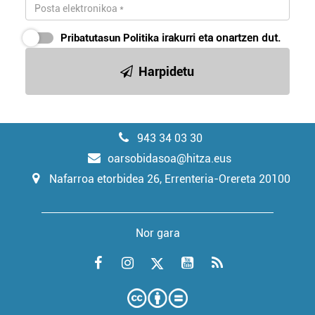
Pribatutasun Politika
irakurri eta onartzen dut.
Harpidetu
943 34 03 30
oarsobidasoa@hitza.eus
Nafarroa etorbidea 26, Errenteria-Orereta 20100
Nor gara