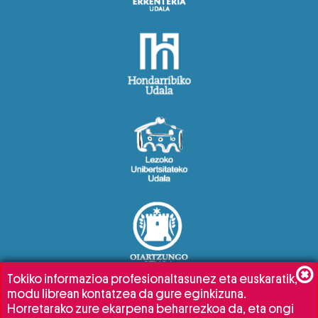
Tokiko informazioa profesionaltasunez eta euskaratik,
modu librean kontatzea da gure eginkizuna.
Horretarako zure ekarpena beharrezkoa da, eta ongi