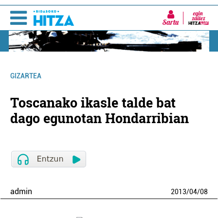
Sartu
GIZARTEA
Toscanako ikasle talde bat
dago egunotan Hondarribian
admin
2013
/
04
/
08