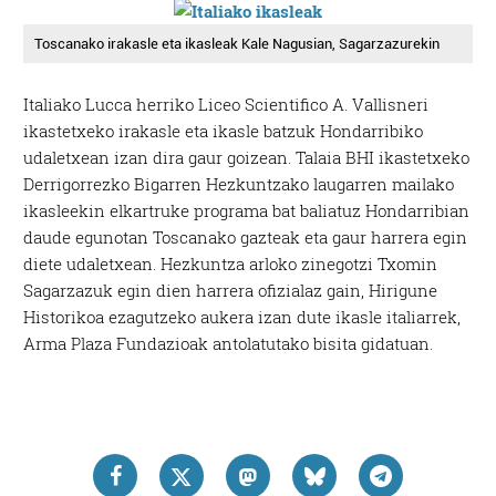
Toscanako irakasle eta ikasleak Kale Nagusian, Sagarzazurekin
Italiako Lucca herriko Liceo Scientifico A. Vallisneri
ikastetxeko irakasle eta ikasle batzuk Hondarribiko
udaletxean izan dira gaur goizean. Talaia BHI ikastetxeko
Derrigorrezko Bigarren Hezkuntzako laugarren mailako
ikasleekin elkartruke programa bat baliatuz Hondarribian
daude egunotan
Toscanako gazteak eta gaur harrera egin
diete udaletxean.
Hezkuntza arloko zinegotzi Txomin
Sagarzazuk egin dien harrera ofizialaz gain, Hirigune
Historikoa ezagutzeko aukera izan dute ikasle italiarrek,
Arma Plaza Fundazioak antolatutako bisita gidatuan.