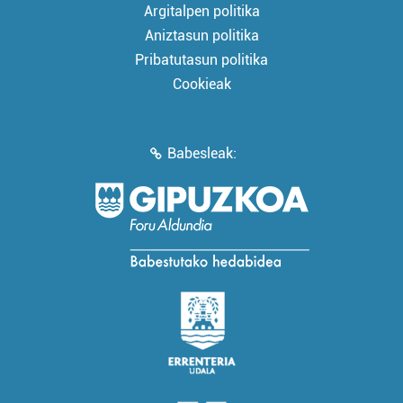
Argitalpen politika
Aniztasun politika
Pribatutasun politika
Cookieak
Babesleak: