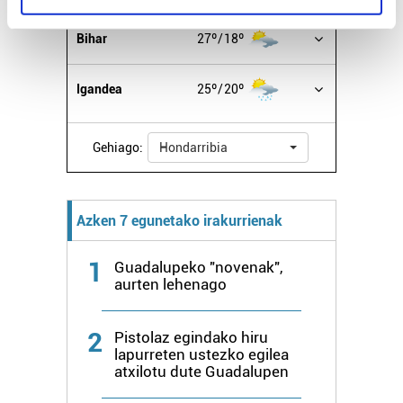
specific characteristics (fingerprinting)
Find out more about how your personal data is processed
Bihar
27º
18º
and set your preferences in the
details section
.
Igandea
25º
20º
Guk eta gure bazkideek zure datu pertsonalak
prozesatzen ditugu, zure IP zenbakia, besteak beste,
teknologia erabiliz, cookieak adibidez, iragarki eta eduki
Gehiago:
Hondarribia
pertsonalizatuak eskaintzeko, iragarkiak eta edukia
neurtzeko, jendeari buruzko informazioa biltzeko eta
produktuak garatzeko. Zure datuak nork eta zertarako
Azken 7 egunetako irakurrienak
erabiltzen dituen hauta dezakezu.
1
Guadalupeko "novenak",
Bazkide batzuek ez dizute baimenik eskatzen, eta beren
aurten lehenago
interes komertzial legitimoetan babesten dira. Ikusi gure
bazkideen zerrenda, beren ustez zein helburutarako
2
Pistolaz egindako hiru
duten interes legitimoa eta horren aurka nola egin
lapurreten ustezko egilea
dezakezun ikusteko.
atxilotu dute Guadalupen