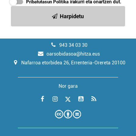
Pribatutasun Politika
irakurri eta onartzen dut.
Harpidetu
943 34 03 30
oarsobidasoa@hitza.eus
Nafarroa etorbidea 26, Errenteria-Orereta 20100
Nor gara