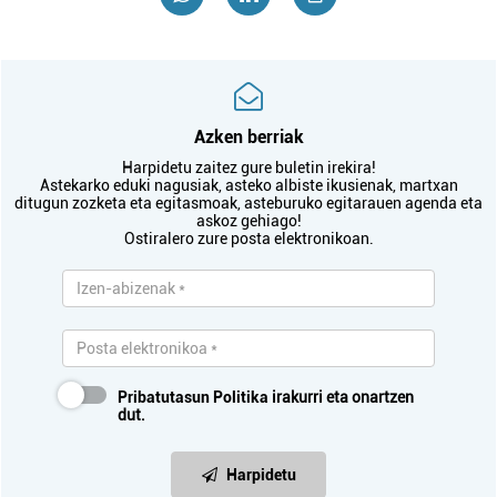
Azken berriak
Harpidetu zaitez gure buletin irekira!
Astekarko eduki nagusiak, asteko albiste ikusienak, martxan
ditugun zozketa eta egitasmoak, asteburuko egitarauen agenda eta
askoz gehiago!
Ostiralero zure posta elektronikoan.
Pribatutasun Politika
irakurri eta onartzen
dut.
Harpidetu