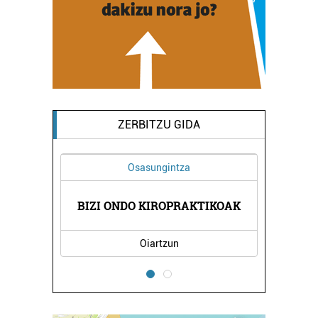
ZERBITZU GIDA
Osasungintza
A
BIZI ONDO KIROPRAKTIKOAK
Oiartzun