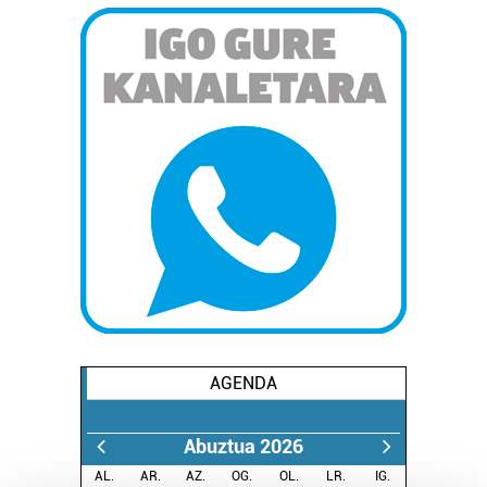
AGENDA
Abuztua 2026
AL.
AR.
AZ.
OG.
OL.
LR.
IG.