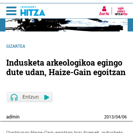
Sartu
GIZARTEA
Indusketa arkeologikoa egingo
dute udan, Haize-Gain egoitzan
admin
2013
/
04
/
06
Oiartzungo Haize-Gain egoitzan bizi direnek, indusketa