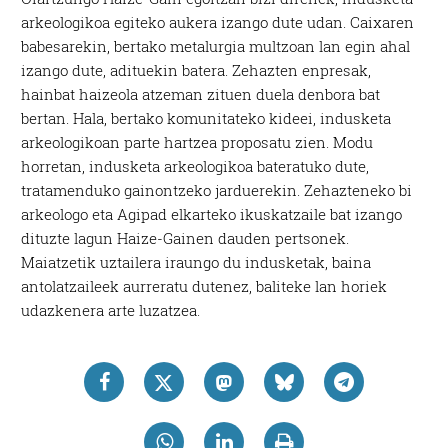
arkeologikoa egiteko aukera izango dute udan. Caixaren
babesarekin, bertako metalurgia multzoan lan egin ahal
izango dute, adituekin batera. Zehazten enpresak,
hainbat haizeola atzeman zituen duela denbora bat
bertan. Hala, bertako komunitateko kideei, indusketa
arkeologikoan parte hartzea proposatu zien. Modu
horretan, indusketa arkeologikoa bateratuko dute,
tratamenduko gainontzeko jarduerekin. Zehazteneko bi
arkeologo eta Agipad elkarteko ikuskatzaile bat izango
dituzte lagun Haize-Gainen dauden pertsonek.
Maiatzetik uztailera iraungo du indusketak, baina
antolatzaileek aurreratu dutenez, baliteke lan horiek
udazkenera arte luzatzea.