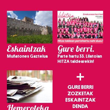
Eskaintzak
Gure berri.
Muñatones Gaztelua
Parte hartu 33. Lilatoian
HITZA taldearekin!
+
GURE BERRI
ZOZKETAK
ESKAINTZAK
Hemeroteka
DENDA