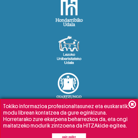
Tokiko informazioa profesionaltasunez eta euskaratik,
modu librean kontatzea da gure eginkizuna.
Horretarako zure ekarpena beharrezkoa da, eta ongi
maitatzeko modurik zintzoena da HITZAkide egitea.