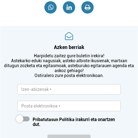
Azken berriak
Harpidetu zaitez gure buletin irekira!
Astekarko eduki nagusiak, asteko albiste ikusienak, martxan
ditugun zozketa eta egitasmoak, asteburuko egitarauen agenda eta
askoz gehiago!
Ostiralero zure posta elektronikoan.
Pribatutasun Politika
irakurri eta onartzen
dut.