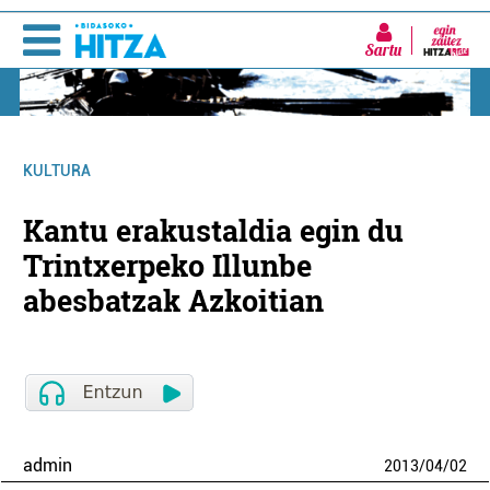
Sartu
KULTURA
Kantu erakustaldia egin du
Trintxerpeko Illunbe
abesbatzak Azkoitian
admin
2013
/
04
/
02