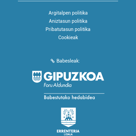
Argitalpen politika
Aniztasun politika
Pribatutasun politika
Cookieak
Babesleak: