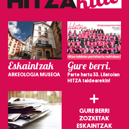
Eskaintzak
Gure berri.
ARKEOLOGIA MUSEOA
Parte hartu 33. Lilatoian
HITZA taldearekin!
+
GURE BERRI
ZOZKETAK
ESKAINTZAK