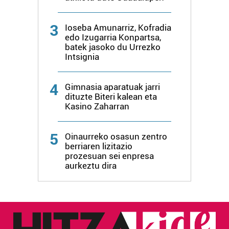
Lortu zure datu pertsonalak prozesatzeko moduari
buruzko informazio gehiago eta ezarri zure lehentasunak
3
Ioseba Amunarriz, Kofradia
datuen atalean. Edozein unetan alda edo ken dezakezu
edo Izugarria Konpartsa,
zure baimena Cookieen adierazpenean.
batek jasoko du Urrezko
Intsignia
Webgune honek cookie propioak eta hirugarrenen cookie-
fitxategiak erabiltzen ditu. Zure esperientzia eta
4
Gimnasia aparatuak jarri
zerbitzuak hobetzeko asmoz, cookie teknologiaz
dituzte Biteri kalean eta
Kasino Zaharran
baliatzen gara. Ohar hau onartuz gero, teknologia hori
erabiltzeko baimen esplizitua ematen diguzu.
Gehiago
irakurri
5
Oinaurreko osasun zentro
berriaren lizitazio
prozesuan sei enpresa
aurkeztu dira