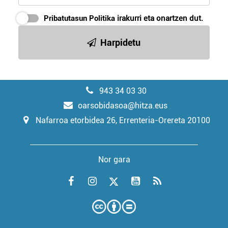
Pribatutasun Politika
irakurri eta onartzen dut.
Harpidetu
943 34 03 30
oarsobidasoa@hitza.eus
Nafarroa etorbidea 26, Errenteria-Orereta 20100
Nor gara