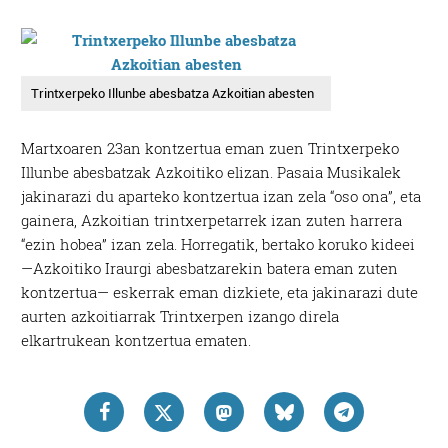
Trintxerpeko Illunbe abesbatza Azkoitian abesten
Martxoaren 23an kontzertua eman zuen Trintxerpeko
Illunbe abesbatzak Azkoitiko elizan. Pasaia Musikalek
jakinarazi du aparteko kontzertua izan zela “oso ona”, eta
gainera, Azkoitian trintxerpetarrek izan zuten harrera
“ezin hobea” izan zela. Horregatik, bertako koruko kideei
—Azkoitiko Iraurgi abesbatzarekin batera eman zuten
kontzertua— eskerrak eman dizkiete, eta jakinarazi dute
aurten azkoitiarrak Trintxerpen izango direla
elkartrukean kontzertua ematen.