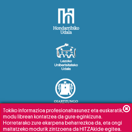
Tokiko informazioa profesionaltasunez eta euskaratik,
modu librean kontatzea da gure eginkizuna.
Horretarako zure ekarpena beharrezkoa da, eta ongi
maitatzeko modurik zintzoena da HITZAkide egitea.