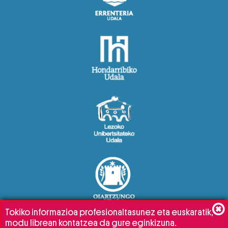
Tokiko informazioa profesionaltasunez eta euskaratik,
modu librean kontatzea da gure eginkizuna.