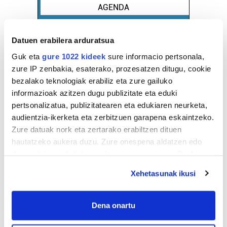
AGENDA
Abuztua 2026
Datuen erabilera arduratsua
AL.
AR.
AZ.
OG.
OL.
LR.
IG.
Guk eta
gure 1022 kideek
sure informacio pertsonala,
27
28
29
30
31
1
2
zure IP zenbakia, esaterako, prozesatzen ditugu, cookie
3
4
5
6
7
8
9
bezalako teknologiak erabiliz eta zure gailuko
informazioak azitzen dugu publizitate eta eduki
10
11
12
13
14
15
16
pertsonalizatua, publizitatearen eta edukiaren neurketa,
17
18
19
20
21
22
23
audientzia-ikerketa eta zerbitzuen garapena eskaintzeko.
24
25
26
27
28
29
30
Zure datuak nork eta zertarako erabiltzen dituen
31
1
2
3
4
5
6
hautatzeko aukera duzu. Zure onespena aldatzen edo
deuseztatzen ahal duzu edozein momentutan, Cookie
deklaraziotik edo Privacy triggerean klikatuz.
EGURALDIA
Xehetasunak ikusi
If you allow, we would also like to:
Iturria:
Hondarribia
Collect information about your geographical
Dena onartu
location which can be accurate to within several
Zeru hodeitsuak