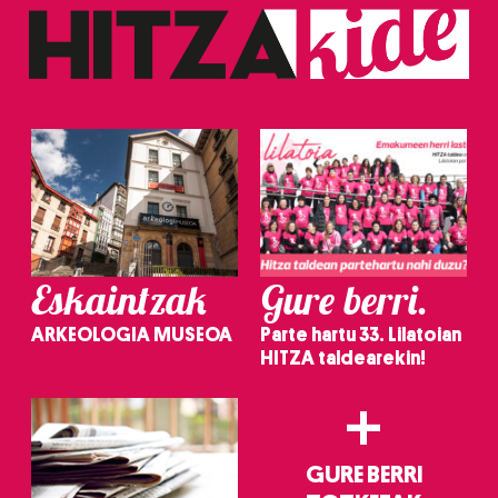
Eskaintzak
Gure berri.
ARKEOLOGIA MUSEOA
Parte hartu 33. Lilatoian
HITZA taldearekin!
+
GURE BERRI