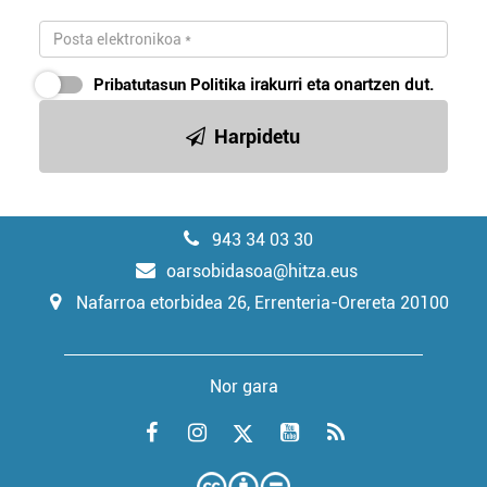
Pribatutasun Politika
irakurri eta onartzen dut.
Harpidetu
943 34 03 30
oarsobidasoa@hitza.eus
Nafarroa etorbidea 26, Errenteria-Orereta 20100
Nor gara