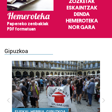
ZOZKETAK
ESKAINTZAK
Hemeroteka
DENDA
HEMEROTEKA
Papereko zenbakiak
NOR GARA
PDF formatuan
Gipuzkoa
EUSKAL HERRIA, GIPUZKOA