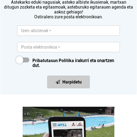
Astekarko eduki nagusiak, asteko albiste ikusienak, martxan
ditugun zozketa eta egitasmoak, asteburuko egitarauen agenda eta
askoz gehiago!
Ostiralero zure posta elektronikoan.
Pribatutasun Politika
irakurri eta onartzen
dut.
Harpidetu