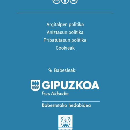
Argitalpen politika
Aniztasun politika
Pribatutasun politika
Cookieak
Babesleak: