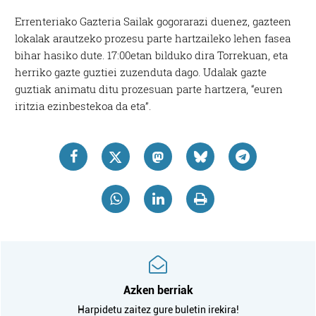
Errenteriako Gazteria Sailak gogorarazi duenez, gazteen
lokalak arautzeko prozesu parte hartzaileko lehen fasea
bihar hasiko dute. 17:00etan bilduko dira Torrekuan, eta
herriko gazte guztiei zuzenduta dago. Udalak gazte
guztiak animatu ditu prozesuan parte hartzera, “euren
iritzia ezinbestekoa da eta”.
Azken berriak
Harpidetu zaitez gure buletin irekira!