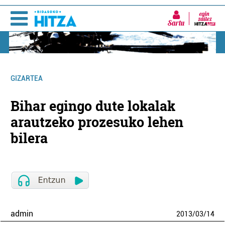
Sartu
GIZARTEA
Bihar egingo dute lokalak
arautzeko prozesuko lehen
bilera
admin
2013
/
03
/
14